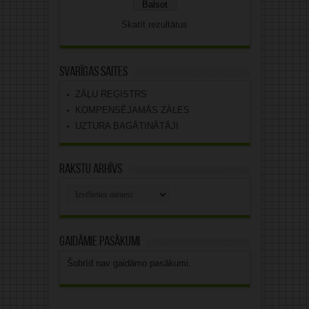
Skatīt rezultātus
Svarīgas saites
ZĀĻU REĢISTRS
KOMPENSĒJAMĀS ZĀLES
UZTURA BAGĀTINĀTĀJI
Rakstu arhīvs
Rakstu
arhīvs
Gaidāmie pasākumi
Šobrīd nav gaidāmo pasākumi.