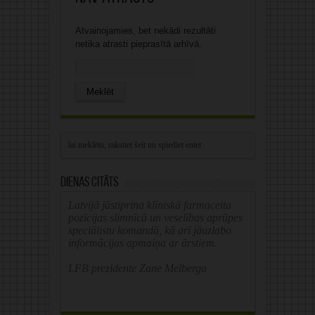
Atvainojamies, bet nekādi rezultāti
netika atrasti pieprasītā arhīvā.
Search
for:
Dienas citāts
Latvijā jāstiprina klīniskā farmaceita
pozīcijas slimnīcā un veselības aprūpes
speciālistu komandā, kā arī jāuzlabo
informācijas apmaiņa ar ārstiem.
LFB prezidente Zane Melberga