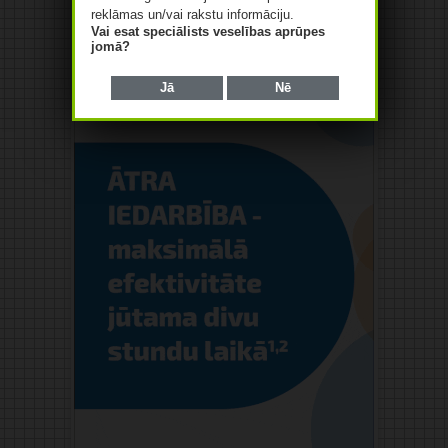
reklāmas un/vai rakstu informāciju.
Vai esat speciālists veselības aprūpes
jomā?
Jā
Nē