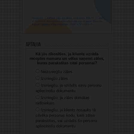
Aptauja
Kā jūs rīkosities, ja klients uzrāda
receptes numuru un vēlas saņemt zāles,
kuras parakstītas citai personai?
Neizsniegšu zāles.
Izsniegšu zāles.
Izsniegšu, ja uzrādīs savu personu
apliecinošu dokumentu.
Izsniegšu, ja zāles domātas
radiniekam.
Izsniegšu, ja klients nosauks tā
cilvēka personas kodu, kam zāles
parakstītas, vai uzrādīs šo personu
apliecinošu dokumentu.