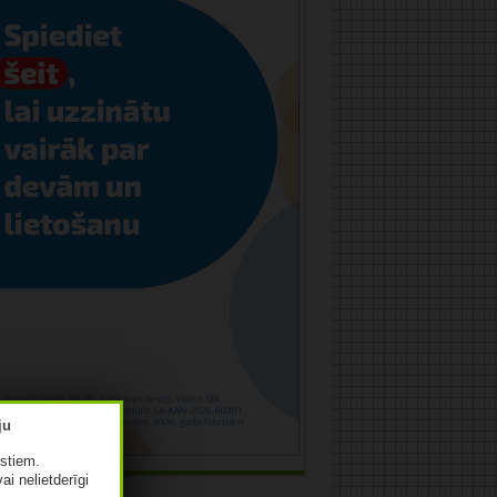
istiem.
vai nelietderīgi