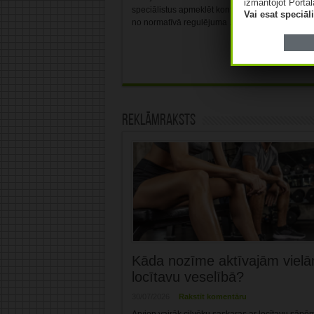
izmantojot Portāl
speciālistus apmeklēt konferenci “Aptieka šodien
Vai esat speciā
no normatīvā regulējuma ...
Lasīt tālāk »
Reklāmraksts
Kāda nozīme aktīvajām viel
locītavu veselībā?
30/07/2026
Rakstīt komentāru