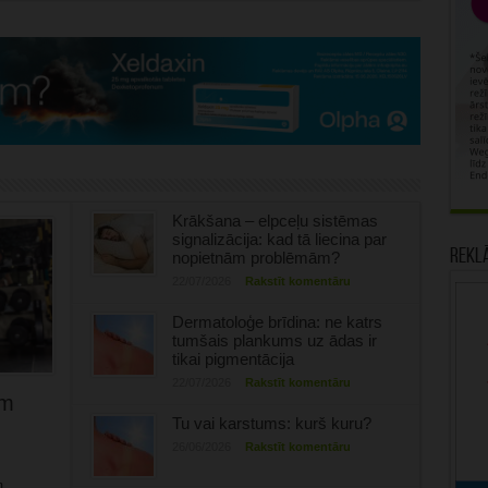
Krākšana – elpceļu sistēmas
signalizācija: kad tā liecina par
Rekl
nopietnām problēmām?
22/07/2026
Rakstīt komentāru
Dermatoloģe brīdina: ne katrs
tumšais plankums uz ādas ir
tikai pigmentācija
22/07/2026
Rakstīt komentāru
ām
Tu vai karstums: kurš kuru?
26/06/2026
Rakstīt komentāru
m,