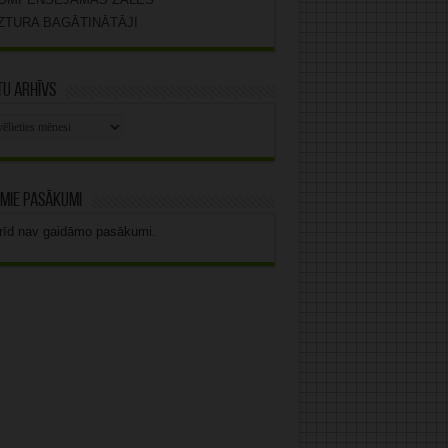
ZTURA BAGĀTINĀTĀJI
u arhīvs
stu
vs
mie pasākumi
rīd nav gaidāmo pasākumi.