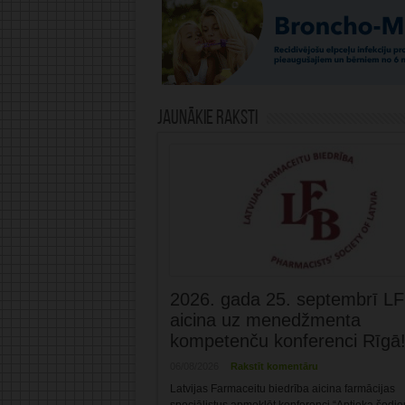
Jaunākie raksti
2026. gada 25. septembrī L
aicina uz menedžmenta
kompetenču konferenci Rīgā
06/08/2026
Rakstīt komentāru
Latvijas Farmaceitu biedrība aicina farmācijas