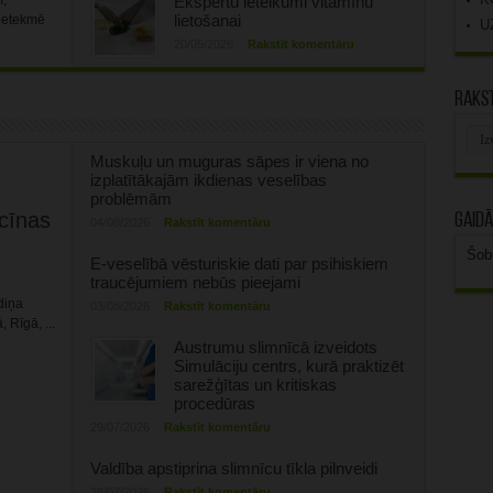
m,
Ekspertu ieteikumi vitamīnu
lietošanai
 ietekmē
U
20/05/2026
Rakstīt komentāru
Rakst
Rak
arhī
Muskuļu un muguras sāpes ir viena no
izplatītākajām ikdienas veselības
problēmām
cīnas
Gaidā
04/08/2026
Rakstīt komentāru
Šob
E-veselībā vēsturiskie dati par psihiskiem
traucējumiem nebūs pieejami
diņa
03/08/2026
Rakstīt komentāru
Rīgā, ...
Austrumu slimnīcā izveidots
Simulāciju centrs, kurā praktizēt
sarežģītas un kritiskas
procedūras
29/07/2026
Rakstīt komentāru
Valdība apstiprina slimnīcu tīkla pilnveidi
28/07/2026
Rakstīt komentāru