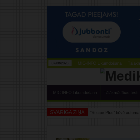
MIC-INFO Likumdošana
Tālākm
07/08/2026
MIC-INFO Likumdošana
Tālākmācības testi
SVARĪGA ZIŅA
No 2028. gada E-veselībā b