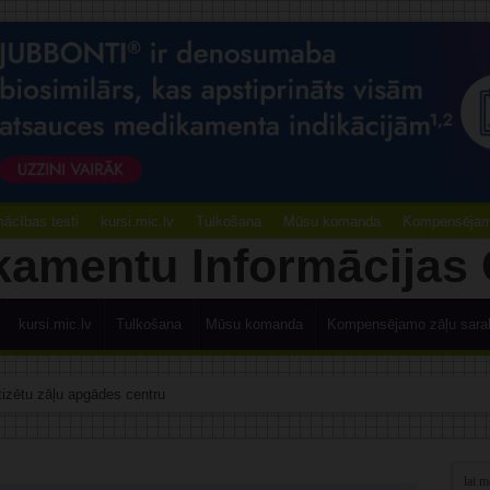
ācības testi
kursi.mic.lv
Tulkošana
Mūsu komanda
Kompensējamo
kursi.mic.lv
Tulkošana
Mūsu komanda
Kompensējamo zāļu sara
ūs pie