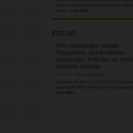
Arvien vairāk cilvēku saskaras ar locītavu sāpē
stīvumu un kustību ierobežojumiem, kas būtiski
dzīves ...
Lasīt tālāk »
Interesanti
RSU Anatomijas muzejs
Tirgusdienā aicina ciemos
anatomijas, mākslas un medi
vēstures cienītāji
04/08/2026
Rakstīt komentāru
8. augustā, no plkst. 11.00 līdz 17.00 Rīgas Stra
universitātes (RSU) Anatomijas muzeja pagalmā, 
Lasīt tālāk »