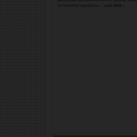
speciālistus apmeklēt konferenci “Aptieka šodien
no normatīvā regulējuma ...
Lasīt tālāk »