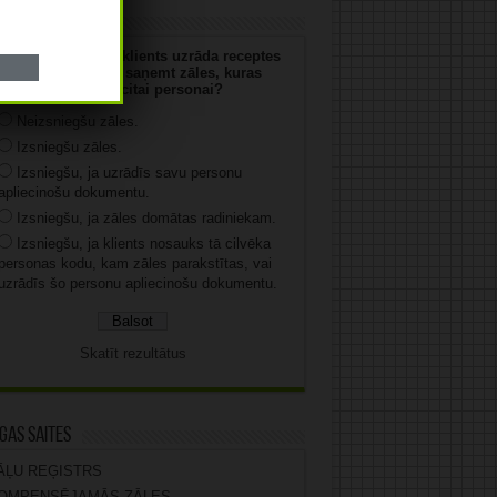
uja
 jūs rīkosities, ja klients uzrāda receptes
numuru un vēlas saņemt zāles, kuras
parakstītas citai personai?
Neizsniegšu zāles.
Izsniegšu zāles.
Izsniegšu, ja uzrādīs savu personu
apliecinošu dokumentu.
Izsniegšu, ja zāles domātas radiniekam.
Izsniegšu, ja klients nosauks tā cilvēka
personas kodu, kam zāles parakstītas, vai
uzrādīs šo personu apliecinošu dokumentu.
Skatīt rezultātus
gas saites
ĀĻU REĢISTRS
OMPENSĒJAMĀS ZĀLES