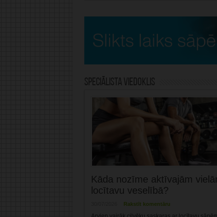
Speciālista viedoklis
Kāda nozīme aktīvajām viel
locītavu veselībā?
30/07/2026
Rakstīt komentāru
Arvien vairāk cilvēku saskaras ar locītavu sāpē