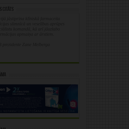
s citāts
ijā jāstiprina klīniskā farmaceita
īcijas slimnīcā un veselības aprūpes
ciālistu komandā, kā arī jāuzlabo
ormācijas apmaiņa ar ārstiem.
 prezidente Zane Melberga
āma