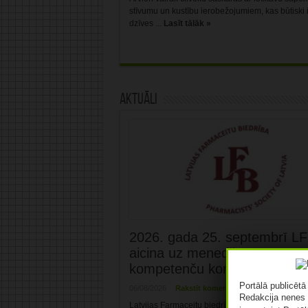
stīvumu un kustību ierobežojumiem, kas būtiski
dzīves ...
Lasīt tālāk »
Aktuāli
2026. gada 25. septembrī L
aicina uz menedžmenta
kompetenču konferenci Rīgā
Portālā publicēt
06/08/2026
Rakstīt komentāru
Redakcija nenes 
Latvijas Farmaceitu biedrība aicina farmācijas