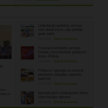
Lielbritānijā aptiekās vismaz
reizi dienā trūcis zāļu pēdējā
gada laikā
15/07/2026
Rakstīt komentāru
Francijā konstatēts pirmais
Ebolas vīrusslimības gadījums
ārpus Āfrikas
25/06/2026
Rakstīt komentāru
tu
Pētījums: Igaunijā un Lietuvā
pieaudzis nelegālo cigarešu
patēriņš
05/06/2026
Rakstīt komentāru
aules
Igaunijā pērn uzlabojusies bērnu
otiks no
vakcinācijas aptvere
04/06/2026
Rakstīt komentāru