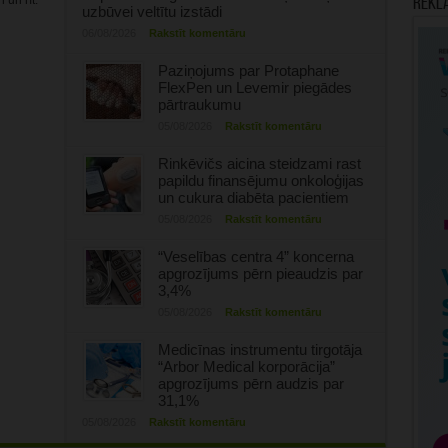
 un rīt:
Rekl
uzbūvei veltītu izstādi
06/08/2026
Rakstīt komentāru
Paziņojums par Protaphane
FlexPen un Levemir piegādes
pārtraukumu
05/08/2026
Rakstīt komentāru
Rinkēvičs aicina steidzami rast
papildu finansējumu onkoloģijas
un cukura diabēta pacientiem
05/08/2026
Rakstīt komentāru
“Veselības centra 4” koncerna
apgrozījums pērn pieaudzis par
3,4%
05/08/2026
Rakstīt komentāru
Medicīnas instrumentu tirgotāja
“Arbor Medical korporācija”
apgrozījums pērn audzis par
31,1%
05/08/2026
Rakstīt komentāru