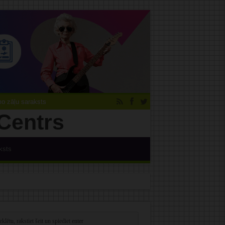
 zāļu saraksts
ksts