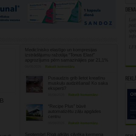
Diena
Latv
poz
spe
inf
LFB
Medicīnisko elastīgo un kompresijas
izstrādājumu ražotāja “Tonus Elast”
apgrozījums pērn samazinājies par 21,1%
06/08/2026
Rakstīt komentāru
Pusaudzis grib lietot kreatīnu
Rekl
muskuļu audzēšanai! Ko saka
eksperti?
06/08/2026
Rakstīt komentāru
FB
“Recipe Plus” būvē
automatizētu zāļu apgādes
!
centru
06/08/2026
Rakstīt komentāru
Septembrī Rīgā atklās cilvēka ķermeņa