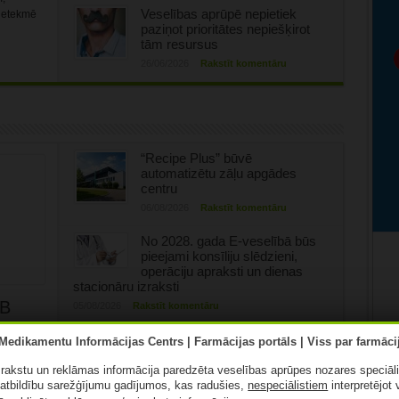
Veselības aprūpē nepietiek
 ietekmē
paziņot prioritātes nepiešķirot
tām resursus
26/06/2026
Rakstīt komentāru
“Recipe Plus” būvē
automatizētu zāļu apgādes
centru
06/08/2026
Rakstīt komentāru
No 2028. gada E-veselībā būs
pieejami konsīliju slēdzieni,
operāciju apraksti un dienas
stacionāru izraksti
FB
05/08/2026
Rakstīt komentāru
Reformas rezultāts –
!
Ziemeļkurzemes reģionālā
slimnīca turpmāk būs starp
ā rakstu un reklāmas informācija paredzēta veselības aprūpes nozares speciāl
astoņām daudzprofilu slimnīcām
atbildību sarežģījumu gadījumos, kas radušies,
nespeciālistiem
interpretējot 