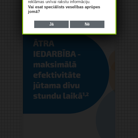
reklāmas un/vai rakstu informāciju.
Vai esat speciālists veselības aprūpes
jomā?
Jā
Nē