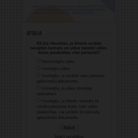
Aptauja
Kā jūs rīkosities, ja klients uzrāda
receptes numuru un vēlas saņemt zāles,
kuras parakstītas citai personai?
Neizsniegšu zāles.
Izsniegšu zāles.
Izsniegšu, ja uzrādīs savu personu
apliecinošu dokumentu.
Izsniegšu, ja zāles domātas
radiniekam.
Izsniegšu, ja klients nosauks tā
cilvēka personas kodu, kam zāles
parakstītas, vai uzrādīs šo personu
apliecinošu dokumentu.
Skatīt rezultātus