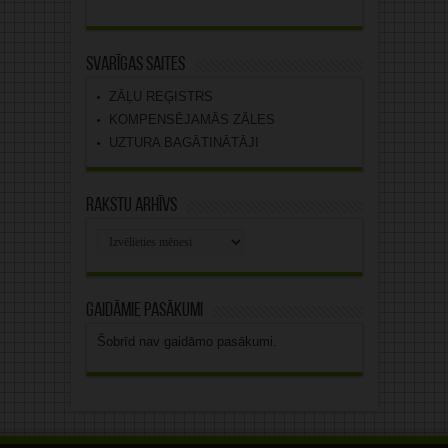
Svarīgas saites
ZĀĻU REĢISTRS
KOMPENSĒJAMĀS ZĀLES
UZTURA BAGĀTINĀTĀJI
Rakstu arhīvs
Rakstu
arhīvs
Gaidāmie pasākumi
Šobrīd nav gaidāmo pasākumi.