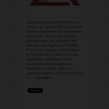
Zāļu valsts aģentūra (ZVA) informē, ka
Eiropas Zāļu aģentūra (EMA) publicējusi
vadošus norādījumus zāļu reģistrācijas
īpašniekiem, kā atjaunināt reģistrēto
zāļu informāciju, kas iesniegta EMA
saskaņā ar EK Regulas Nr. 726/2004
57.(2) pantu. Saskaņā ar EK Regulas
Nr. 726/2004 57.(2) pantu visiem zāļu
reģistrācijas īpašniekiem EMA ir
jāsniedz un pastāvīgi jāatjaunina
informācija par visām zālēm, kas
reģistrētas lietošanai Eiropas Savienībā.
Šī ...
Lasīt tālāk »