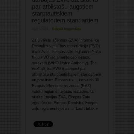
par atbilstošu augstiem
starptautiskiem
regulatoriem standartiem
19/07/2024
Rakstīt komentāru
Zāļu valsts aģentūra (ZVA) informē, ka
Pasaules veselības organizācija (PVO)
ir iekļāvusi Eiropas zāļu reglamentējošo
tīklu PVO reglamentējošo iestāžu
sarakstā (WHO Listed Authority). Tas
nozīmē, ka PVO ir atzinusi par
atbilstošu starptautiskajiem standartiem
un prasībām Eiropas tīklu, ko veido 30
Eiropas Ekonomikas zonas (EEZ)
valstu reglamentējošās iestādes, tai
skaitā Latvijas ZVA, Eiropas Zāļu
aģentūra un Eiropas Komisija. Eiropas
zāļu reglamentējošais ...
Lasīt tālāk »