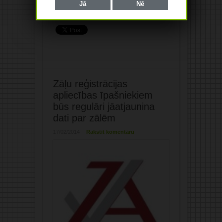
pētījumi tiek veikti, lai ...
Lasīt tālāk »
Jā
Nē
Zāļu reģistrācijas
apliecības īpašniekiem
būs regulāri jāatjaunina
dati par zālēm
17/02/2014
Rakstīt komentāru