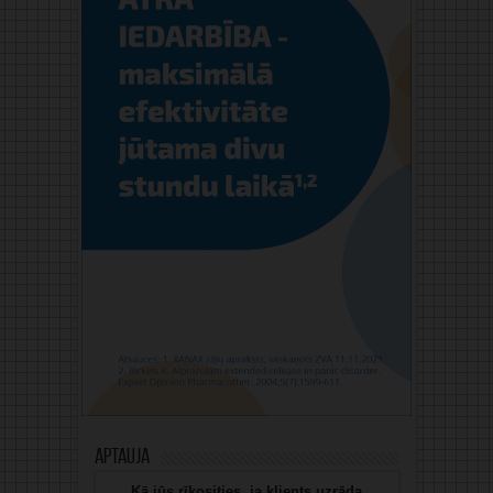
Aptauja
Kā jūs rīkosities, ja klients uzrāda