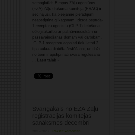
semaglutīds Eiropas Zāļu aģentūras
(EZA) Zāļu drošuma komiteja (PRAC) ir
secinājusi, ka pieejamie pierādījumi
neapstiprina glikagonam līdzīgā peptīda-
1 receptoru agonistu (GLP-1) lietošanas
cēloņsakarību ar pašnāvnieciskām un
pašsavainošanās domām vai darbībām.
GLP-1 receptoru agonisti tiek lietoti 2.
tipa cukura diabēta ārstēšanai, un daži
no tiem ir apstiprināti svara regulēšanai
...
Lasīt tālāk »
Svarīgākais no EZA Zāļu
reģistrācijas komitejas
sanāksmes decembrī
30/12/2023
Rakstīt komentāru