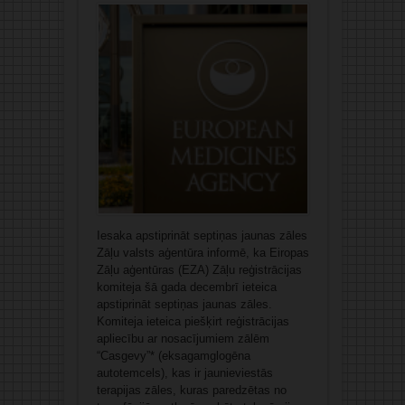
Iesaka apstiprināt septiņas jaunas zāles
Zāļu valsts aģentūra informē, ka Eiropas
Zāļu aģentūras (EZA) Zāļu reģistrācijas
komiteja šā gada decembrī ieteica
apstiprināt septiņas jaunas zāles.
Komiteja ieteica piešķirt reģistrācijas
apliecību ar nosacījumiem zālēm
“Casgevy”* (eksagamglogēna
autotemcels), kas ir jaunieviestās
terapijas zāles, kuras paredzētas no