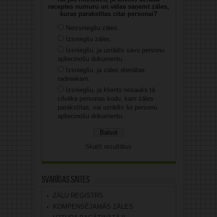
receptes numuru un vēlas saņemt zāles,
kuras parakstītas citai personai?
Neizsniegšu zāles.
Izsniegšu zāles.
Izsniegšu, ja uzrādīs savu personu
apliecinošu dokumentu.
Izsniegšu, ja zāles domātas
radiniekam.
Izsniegšu, ja klients nosauks tā
cilvēka personas kodu, kam zāles
parakstītas, vai uzrādīs šo personu
apliecinošu dokumentu.
Skatīt rezultātus
Svarīgas saites
ZĀĻU REĢISTRS
KOMPENSĒJAMĀS ZĀLES