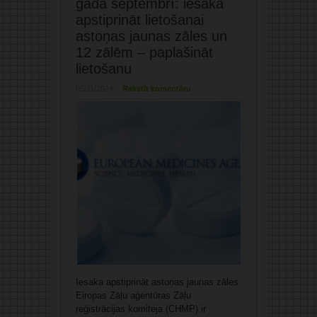
gada septembrī: iesaka
apstiprināt lietošanai
astoņas jaunas zāles un
12 zālēm – paplašināt
lietošanu
05/11/2024
Rakstīt komentāru
Iesaka apstiprināt astoņas jaunas zāles
Eiropas Zāļu aģentūras Zāļu
reģistrācijas komiteja (CHMP) ir