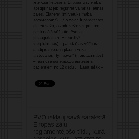
ieteikusi lietošanai Eiropas Savienībā
apstiprināt jeb reģistrēt vairākas jaunas
zāles. Elahere* (mirvetuksimaba
soravtansīns) – šīs zāles ir paredzētas
olnīcu vēža, olvadu vēža vai primārā
peritoneālā vēža ārstēšanai
pieaugušajiem. Hetronifly*
(serplulimabs) – paredzētas vēlīnas
stadijas sīkšūnu plaušu vēža
ārstēšanai. Hympavzi* (marstacimabs)
– asiņošanas epizožu ārstēšanai
pacientiem no 12 gadu ...
Lasīt tālāk »
PVO iekļauj savā sarakstā
Eiropas zāļu
reglamentējošo tīklu, kurā
darbojas ZVA, atzīstot to