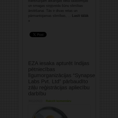
transfūzijām atkarīgas bēta talasēmijas
un smagas sirpjveida šūnu slimības
ārstēšanai. Tās ir divas retas un
pārmantojamas slimības, ...
Lasīt tālāk
»
EZA iesaka apturēt Indijas
pētniecības
līgumorganizācijas “Synapse
Labs Pvt. Ltd” pārbaudīto
zāļu reģistrācijas apliecību
darbību
30/12/2023
Rakstīt komentāru