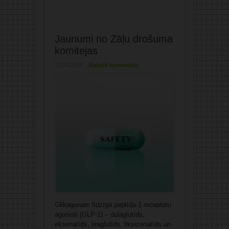
Jaunumi no Zāļu drošuma
komitejas
22/04/2024
Rakstīt komentāru
Glikagonam līdzīgā peptīda-1 receptoru
agonisti (GLP-1) – dulaglutīds,
eksenatīds, liraglutīds, liksizenatīds un