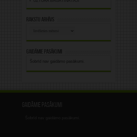
UZTURA BAGĀTINĀTĀJI
Rakstu arhīvs
Rakstu
arhīvs
Gaidāmie pasākumi
Šobrīd nav gaidāmo pasākumi.
Gaidāmie pasākumi
Šobrīd nav gaidāmo pasākumi.