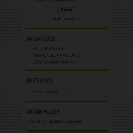
apliecinošu dokumentu.
Skatīt rezultātus
Svarīgas saites
ZĀĻU REĢISTRS
KOMPENSĒJAMĀS ZĀLES
UZTURA BAGĀTINĀTĀJI
Rakstu arhīvs
Rakstu
arhīvs
Gaidāmie pasākumi
Šobrīd nav gaidāmo pasākumi.