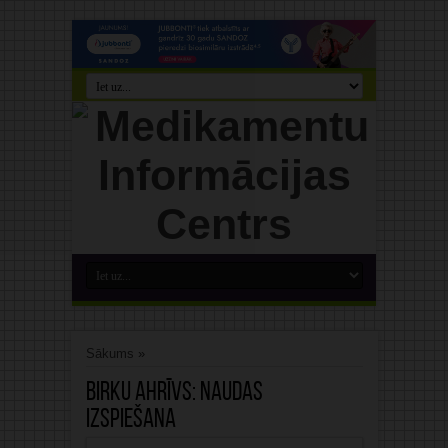
Sākums
»
Birku ahrīvs:
naudas
izspiešana