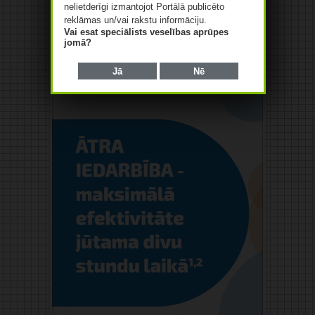
nelietderīgi izmantojot Portālā publicēto
reklāmas un/vai rakstu informāciju.
Vai esat speciālists veselības aprūpes
jomā?
Jā
Nē