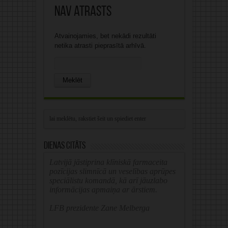
Nav atrasts
Atvainojamies, bet nekādi rezultāti
netika atrasti pieprasītā arhīvā.
Search
for:
Dienas citāts
Latvijā jāstiprina klīniskā farmaceita
pozīcijas slimnīcā un veselības aprūpes
speciālistu komandā, kā arī jāuzlabo
informācijas apmaiņa ar ārstiem.
LFB prezidente Zane Melberga