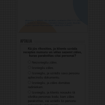
Aptauja
Kā jūs rīkosities, ja klients uzrāda
receptes numuru un vēlas saņemt zāles,
kuras parakstītas citai personai?
Neizsniegšu zāles.
Izsniegšu zāles.
Izsniegšu, ja uzrādīs savu personu
apliecinošu dokumentu.
Izsniegšu, ja zāles domātas
radiniekam.
Izsniegšu, ja klients nosauks tā
cilvēka personas kodu, kam zāles
parakstītas, vai uzrādīs šo personu