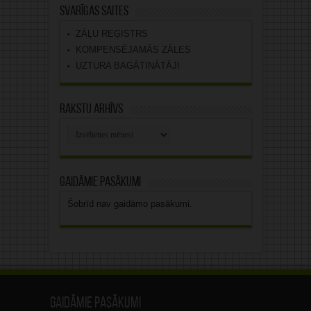
Svarīgas saites
ZĀĻU REĢISTRS
KOMPENSĒJAMĀS ZĀLES
UZTURA BAGĀTINĀTĀJI
Rakstu arhīvs
Rakstu
arhīvs
Gaidāmie pasākumi
Šobrīd nav gaidāmo pasākumi.
Gaidāmie pasākumi