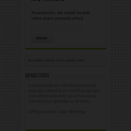
Atvainojamies, bet nekādi rezultāti
netika atrasti pieprasītā arhīvā.
Search
for:
Dienas citāts
Latvijā jāstiprina klīniskā farmaceita
pozīcijas slimnīcā un veselības aprūpes
speciālistu komandā, kā arī jāuzlabo
informācijas apmaiņa ar ārstiem.
LFB prezidente Zane Melberga