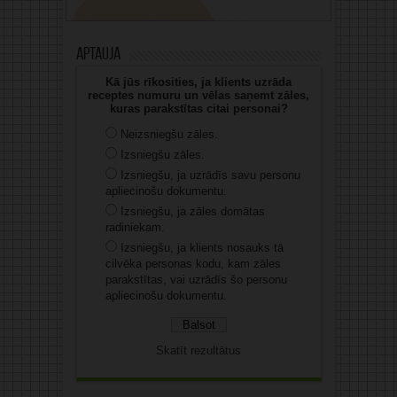
Aptauja
Kā jūs rīkosities, ja klients uzrāda
receptes numuru un vēlas saņemt zāles,
kuras parakstītas citai personai?
Neizsniegšu zāles.
Izsniegšu zāles.
Izsniegšu, ja uzrādīs savu personu
apliecinošu dokumentu.
Izsniegšu, ja zāles domātas
radiniekam.
Izsniegšu, ja klients nosauks tā
cilvēka personas kodu, kam zāles
parakstītas, vai uzrādīs šo personu
apliecinošu dokumentu.
Skatīt rezultātus