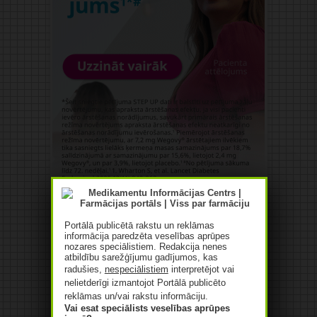
Reklāma
Portālā publicētā rakstu un reklāmas
informācija paredzēta veselības aprūpes
nozares speciālistiem. Redakcija nenes
atbildību sarežģījumu gadījumos, kas
radušies,
nespeciālistiem
interpretējot vai
nelietderīgi izmantojot Portālā publicēto
reklāmas un/vai rakstu informāciju.
Vai esat speciālists veselības aprūpes