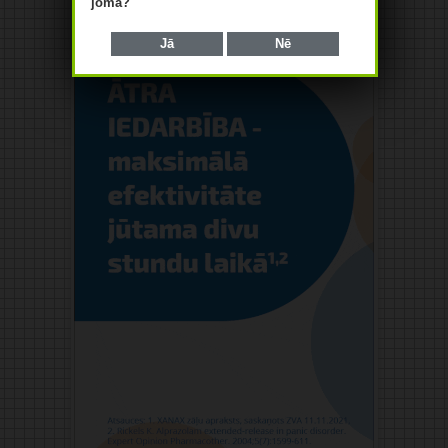
jomā?
Jā
Nē