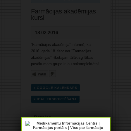
Farmācijas akadēmijas
kursi
18.02.2016
“Farmācijas akadēmija” informē, ka
2016. gada 18. februārī “Farmācijas
akadēmijas” rīkotajam tālākizglītības
pasākumam grupa ir jau nokomplektēta!
Patīk
+ GOOGLE KALENDĀRS
+ ICAL EKSPORTĒŠANA
Detaļas
Datums:
18.02.2016