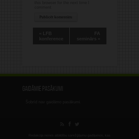
this browser for the next time I
comment.
Alternative:
«
LFB
FA
konference
seminārs
»
Gaidāmie pasākumi
Šobrīd nav gaidāmo pasākumi.
Redakcija nenes atbildību sarežģījumu gadījumos, kas