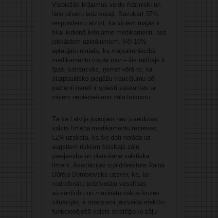
Visbiežāk krājumus veido rīdzinieki un
lielo pilsētu iedzīvotāji. Savukārt 37%
respondentu atzīst, ka viņiem mājās ir
tikai ikdienā lietojamie medikamenti, bez
jebkādiem uzkrājumiem. Vēl 10%
aptaujāto norāda, ka mājsaimniecībā
medikamentu vispār nav – šis rādītājs ir
īpaši satraucošs, ņemot vērā to, ka
starptautisko piegāžu traucējumu dēļ
pacienti nereti ir spiesti saskarties ar
viņiem nepieciešamo zāļu trūkumu.
Tā kā Latvijā joprojām nav izveidotas
valsts līmeņa medikamentu rezerves,
LZR uzskata, ka šie dati norāda uz
augstiem riskiem fiziskajā zāļu
pieejamībā un plānošanā valstiskā
līmenī. Asociācijas izpilddirektore Raina
Dūrēja-Dombrovska uzsver, ka, lai
nodrošinātu iedzīvotāju veselības
aizsardzību un mazinātu riskus krīzes
situācijās, ir steidzami jāizveido efektīvi
funkcionējošā valsts stratēģisko zāļu