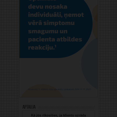
Aptauja
Kā jūs rīkosities, ja klients uzrāda