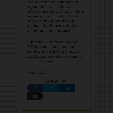
kopā ar pētniecības institūcijām un
augstskolām ir izstrādājuši zāļu
ražošanas nozares attīstības stratēģiju
nākamajiem desmit gadiem, kuras
mērķis ir būtiski palielināt Latvijas
uzņēmumu ieguldījumu nacionālajā
ekonomikā un zāļu pieejamībā.
Reprezentatīvu iedzīvotāju aptauju
2025.gada martā veica pētījumu
aģentūra Norstat, tiešsaistē aptaujājot
1002 Latvijas iedzīvotājus vecumā no
18 līdz 74 gadiem.
Avots: LETA
Patīk