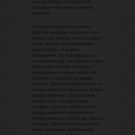
rezervju sistēmu, kas nodrošinātu
būtiskāko medikamentu pieejamību
ilgtermiņā.
“Latvijā izteikti redzama tendence
politiskās iniciatīvas un reformas virzīt
ārvalstu zāļu ražotāju interesēs, padarot
Latviju atkarīgu no starptautiskajām
piegāžu ķēdēm un piegāžu
traucējumiem. Tas īpaši attiecas uz
medikamentu tirgu, kur pēdējo divu gadu
laikā ārvalstu ražotāju dominance ir
nostiprinājusies un esam kļuvuši vēl
atkarīgāki no starptautisko piegāžu
drošības. Tomēr iedzīvotāju veselība un
drošība nedrīkst būt atkarīga no ārvalstu
ražotāju labvēlības. Valstij ir jāveido
sistēma un arī nacionāla līmeņa
risinājumi, kas spēj nodrošināt visus
Latvijas pacientiem nepieciešamos
medikamentus gan ikdienā, gan ārkārtas
situācijās. Darbs pie sistēmas izveides
notiek, bet progresu gribētos redzēt