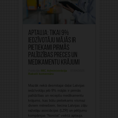
Aptauja: Tikai 9%
iedzīvotāju mājās ir
pietiekami pirmās
palīdzības preces un
medikamentu krājumi
Publicējis:
MIC Administrācija
07/04/2025
Rakstīt komentāru
Mazāk nekā desmitajai daļai Latvijas
iedzīvotāju jeb 9% mājās ir pirmās
palīdzības un recepšu medikamentu
krājums, kas būtu pietiekams vismaz
diviem mēnešiem, liecina Latvijas zāļu
ražotāju asociācijas (LZR) un pētījumu
kompānijas “Norstat” veiktā aptauja.