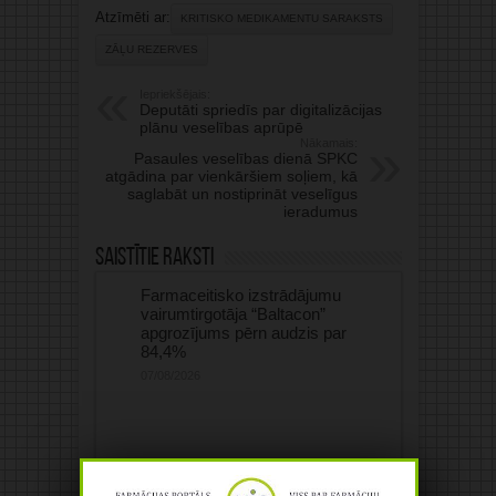
Atzīmēti ar:
KRITISKO MEDIKAMENTU SARAKSTS
ZĀĻU REZERVES
Iepriekšējais:
Deputāti spriedīs par digitalizācijas
plānu veselības aprūpē
Nākamais:
Pasaules veselības dienā SPKC
atgādina par vienkāršiem soļiem, kā
saglabāt un nostiprināt veselīgus
ieradumus
Saistītie raksti
Farmaceitisko izstrādājumu
vairumtirgotāja “Baltacon”
apgrozījums pērn audzis par
84,4%
07/08/2026