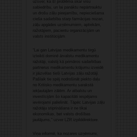
uzsver, ka šī problēma skar visu
sabiedrību, un lai panāktu nepārtrauktu
un drošu zāļu pieejamību, nepieciešama
cieša sadarbība starp farmācijas nozari,
zāļu apgādes uzņēmumiem, aptiekām,
ražotājiem, pacientu organizācijām un
valsts institūcijām.
“Lai gan Latvijas medikamentu tirgū
izteikti dominē ārvalstu medikamentu
ražotāji, valstij kā primāros sadarbības
partnerus medikamentu krājumu izveidē
ir jāizvēlas tieši Latvijas zāļu ražotāji.
Pašlaik tie spēj nodrošināt piekto daļu
no Kritisko medikamentu sarakstā
iekļautajām zālēm. Ar atbalstu un
investīcijām šo kapacitāti iespējams
ievērojami palielināt. Tāpēc Latvijas zāļu
ražotāju stiprināšana ir ne tikai
ekonomikas, bet valsts drošības
jautājums,” uzver LZR izpilddirektore.
Viņa informē, ka nozares uzņēmumi,