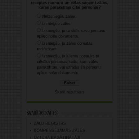
receptes numuru un vēlas saņemt zāles,
kuras parakstītas citai personai?
Neizsniegšu zāles.
Izsniegšu zāles.
Izsniegšu, ja uzrādīs savu personu
apliecinošu dokumentu.
Izsniegšu, ja zāles domātas
radiniekam.
Izsniegšu, ja klients nosauks tā
cilvēka personas kodu, kam zāles
parakstītas, vai uzrādīs šo personu
apliecinošu dokumentu.
Skatīt rezultātus
Svarīgas saites
ZĀĻU REĢISTRS
KOMPENSĒJAMĀS ZĀLES
UZTURA BAGĀTINĀTĀJI