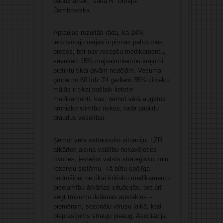
daudz ātrāk,” saka R. Dūrēja-
Dombrovska.
Aptaujas rezultāti rāda, ka 24%
iedzīvotāju mājās ir pirmās palīdzības
preces, bet nav recepšu medikamentu,
savukārt 15% mājsaimniecību krājumi
pietiktu tikai divām nedēļām. Vecuma
grupā no 60 līdz 74 gadiem 35% cilvēku
mājās ir tikai pašlaik lietotie
medikamenti, kas, ņemot vērā augstos
hronisko slimību riskus, rada papildu
draudus veselībai.
Ņemot vērā satraucošo situāciju, LZR
atkārtoti aicina valdību nekavējoties
rīkoties, ieviešot valsts stratēģisko zāļu
rezervju sistēmu. Tā būtu spējīga
nodrošināt ne tikai kritisko medikamentu
pieejamību ārkārtas situācijās, bet arī
segt trūkumu ikdienas apstākļos –
piemēram, sezonālu vīrusu laikā, kad
pieprasījums strauju pieaug. Asociācija