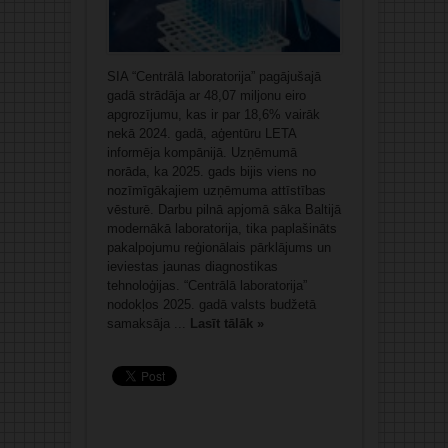
SIA “Centrālā laboratorija” pagājušajā
gadā strādāja ar 48,07 miljonu eiro
apgrozījumu, kas ir par 18,6% vairāk
nekā 2024. gadā, aģentūru LETA
informēja kompānijā. Uzņēmumā
norāda, ka 2025. gads bijis viens no
nozīmīgākajiem uzņēmuma attīstības
vēsturē. Darbu pilnā apjomā sāka Baltijā
modernākā laboratorija, tika paplašināts
pakalpojumu reģionālais pārklājums un
ieviestas jaunas diagnostikas
tehnoloģijas. “Centrālā laboratorija”
nodokļos 2025. gadā valsts budžetā
samaksāja ...
Lasīt tālāk »