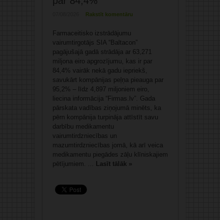
par 84,4%
07/08/2026
Rakstīt komentāru
Farmaceitisko izstrādājumu
vairumtirgotājs SIA “Baltacon”
pagājušajā gadā strādāja ar 63,271
miljona eiro apgrozījumu, kas ir par
84,4% vairāk nekā gadu iepriekš,
savukārt kompānijas peļņa pieauga par
95,2% – līdz 4,897 miljoniem eiro,
liecina informācija “Firmas.lv”. Gada
pārskata vadības ziņojumā minēts, ka
pērn kompānija turpināja attīstīt savu
darbību medikamentu
vairumtirdzniecības un
mazumtirdzniecības jomā, kā arī veica
medikamentu piegādes zāļu klīniskajiem
pētījumiem. ...
Lasīt tālāk »