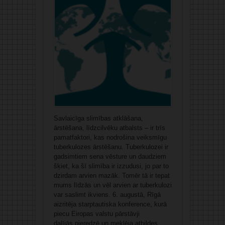
Savlaicīga slimības atklāšana,
ārstēšana, līdzcilvēku atbalsts – ir trīs
pamatfaktori, kas nodrošina veiksmīgu
tuberkulozes ārstēšanu. Tuberkulozei ir
gadsimtiem sena vēsture un daudziem
šķiet, ka šī slimība ir izzudusi, jo par to
dzirdam arvien mazāk. Tomēr tā ir tepat
mums līdzās un vēl arvien ar tuberkulozi
var saslimt ikviens. 6. augustā, Rīgā
aizritēja starptautiska konference, kurā
piecu Eiropas valstu pārstāvji
dalījās pieredzē un meklēja atbildes ...