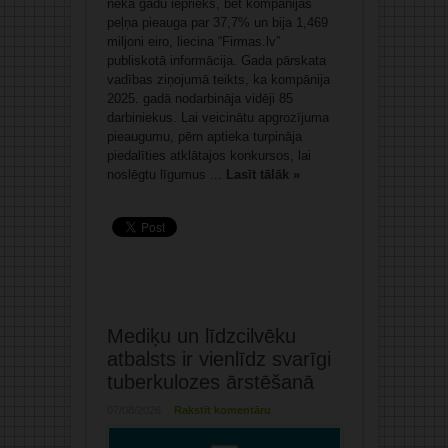
nekā gadu iepriekš, bet kompānijas
peļņa pieauga par 37,7% un bija 1,469
miljoni eiro, liecina “Firmas.lv”
publiskotā informācija. Gada pārskata
vadības ziņojumā teikts, ka kompānija
2025. gadā nodarbināja vidēji 85
darbiniekus. Lai veicinātu apgrozījuma
pieaugumu, pērn aptieka turpināja
piedalīties atklātajos konkursos, lai
noslēgtu līgumus ...
Lasīt tālāk »
Mediķu un līdzcilvēku
atbalsts ir vienlīdz svarīgi
tuberkulozes ārstēšanā
07/08/2026
Rakstīt komentāru