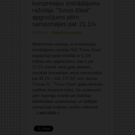
kompresijas izstrādājumu
ražotāja “Tonus Elast”
apgrozījums pērn
samazinājies par 21,1%
06/08/2026
Rakstīt komentāru
Medicīnisko elastīgo un kompresijas
izstrādājumu ražotājs SIA “Tonus Elast”
pagājušajā gadā strādāja ar 6,195
miljonu eiro apgrozījumu, kas ir par
21,1% mazāk nekā gadu iepriekš,
savukārt kompānijas peļņa samazinājās
par 34,1% – līdz 175 007 eiro, liecina
“Firmas.lv”. “Tonus Elast” gada pārskata
vadības ziņojumā teikts, ka uzņēmums
pērn turpināja strādāt pie darbības
efektivitātes uzlabošanas un tādējādi
samazināja krājumu vērtību noliktavā.
...
Lasīt tālāk »