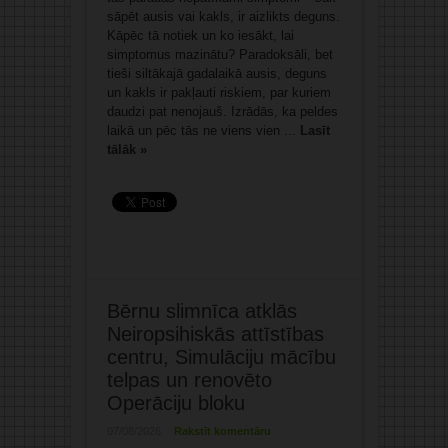
sāpēt ausis vai kakls, ir aizlikts deguns.
Kāpēc tā notiek un ko iesākt, lai
simptomus mazinātu? Paradoksāli, bet
tieši siltākajā gadalaikā ausis, deguns
un kakls ir pakļauti riskiem, par kuriem
daudzi pat nenojauš. Izrādās, ka peldes
laikā un pēc tās ne viens vien ...
Lasīt
tālāk »
Bērnu slimnīca atklās
Neiropsihiskās attīstības
centru, Simulāciju mācību
telpas un renovēto
Operāciju bloku
07/08/2026
Rakstīt komentāru