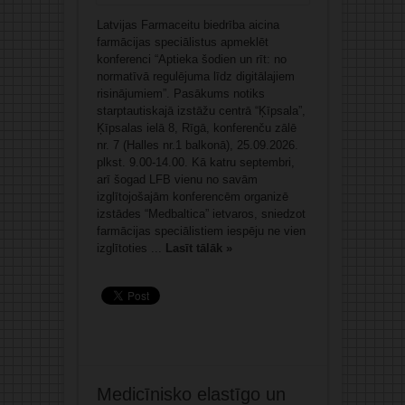
Latvijas Farmaceitu biedrība aicina
farmācijas speciālistus apmeklēt
konferenci “Aptieka šodien un rīt: no
normatīvā regulējuma līdz digitālajiem
risinājumiem”. Pasākums notiks
starptautiskajā izstāžu centrā “Ķīpsala”,
Ķīpsalas ielā 8, Rīgā, konferenču zālē
nr. 7 (Halles nr.1 balkonā), 25.09.2026.
plkst. 9.00-14.00. Kā katru septembri,
arī šogad LFB vienu no savām
izglītojošajām konferencēm organizē
izstādes “Medbaltica” ietvaros, sniedzot
farmācijas speciālistiem iespēju ne vien
izglītoties ...
Lasīt tālāk »
Medicīnisko elastīgo un