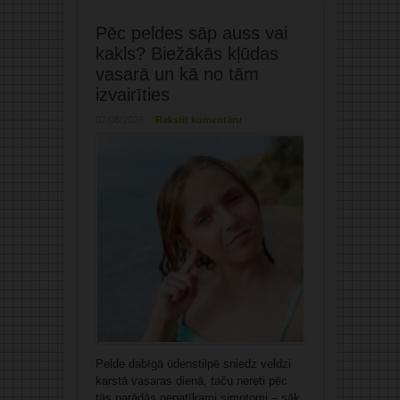
Pēc peldes sāp auss vai
kakls? Biežākās kļūdas
vasarā un kā no tām
izvairīties
07/08/2026
Rakstīt komentāru
Pelde dabīgā ūdenstilpē sniedz veldzi
karstā vasaras dienā, taču nereti pēc
tās parādās nepatīkami simptomi – sāk