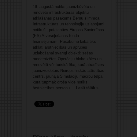
19. augustā notiks jaunizbūvēto un
renovēto infrastruktūras objektu
atklāšanas pasākums Bērnu slimnīcā.
Infrastruktūras un tehnoloģiju uzlabojumi
notikuši, pateicoties Eiropas Savienības
(ES) Atveseļošanas fonda
finansējumam. Pasākuma laikā tiks
atklāti ārstniecības un aprūpes
uzlabošanai svarīgi objekti: sešas
modernizētas Operāciju bloka zāles un
renovētā vēsturiskā ēka, kurā atradīsies
jaunizveidotais Neiropsihiskās attīstības
centrs, jaunajā Simulāciju mācību telpa,
kurā turpmāk drošā vidē notiks
ārstniecības personu ...
Lasīt tālāk »