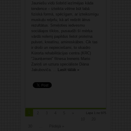
Jauniešu vidū šobrīd iezīmējas kāda
tendence – izteikta vēlme būt labā
fiziskā formā, spēcīgam, ar izteiksmīgu
muskuļu reljefu, kā arī redzēt ātrus
rezultātus. Smeļoties iedvesmu
sociālajos tīklos, pusaudži šī mērķa
vārdā nolemj papildus lietot proteīna
pulveri, kreatīnu, aminoskābes. Cik tas
ir droši un nepieciešami, to skaidro
Kūrorta rehabilitācijas centra (KRC)
“Jaunķemeri” fitnesa treneris Mario
Zariņš un uztura speciāliste Diāna
Jakuboviča. ...
Lasīt tālāk »
1
2
3
4
5
»
Lapa 1 no 975
10
20
30
...
Pēdējā »