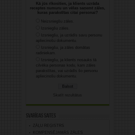
Kā jūs rīkosities, ja klients uzrāda
receptes numuru un vēlas saņemt zāles,
kuras parakstītas citai personai?
Neizsniegšu zāles.
Izsniegšu zāles.
Izsniegšu, ja uzrādīs savu personu
apliecinošu dokumentu.
Izsniegšu, ja zāles domātas
radiniekam.
Izsniegšu, ja klients nosauks tā
cilvēka personas kodu, kam zāles
parakstītas, vai uzrādīs šo personu
apliecinošu dokumentu.
Skatīt rezultātus
Svarīgas saites
ZĀĻU REĢISTRS
KOMPENSĒJAMĀS ZĀLES