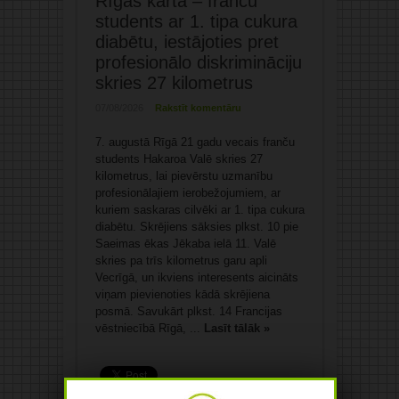
Rīgas kārta – franču
students ar 1. tipa cukura
diabētu, iestājoties pret
profesionālo diskrimināciju
skries 27 kilometrus
07/08/2026
Rakstīt komentāru
7. augustā Rīgā 21 gadu vecais franču
students Hakaroa Valē skries 27
kilometrus, lai pievērstu uzmanību
profesionālajiem ierobežojumiem, ar
kuriem saskaras cilvēki ar 1. tipa cukura
diabētu. Skrējiens sāksies plkst. 10 pie
Saeimas ēkas Jēkaba ielā 11. Valē
skries pa trīs kilometrus garu apli
Vecrīgā, un ikviens interesents aicināts
viņam pievienoties kādā skrējiena
posmā. Savukārt plkst. 14 Francijas
vēstniecībā Rīgā, ...
Lasīt tālāk »