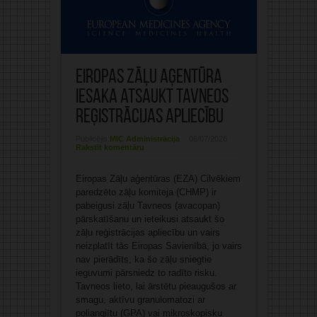
Eiropas Zāļu aģentūra
iesaka atsaukt Tavneos
reģistrācijas apliecību
Publicējis:
MIC Administrācija
06/07/2026
Rakstīt komentāru
Eiropas Zāļu aģentūras (EZA) Cilvēkiem
paredzēto zāļu komiteja (CHMP) ir
pabeigusi zāļu Tavneos (avacopan)
pārskatīšanu un ieteikusi atsaukt šo
zāļu reģistrācijas apliecību un vairs
neizplatīt tās Eiropas Savienībā, jo vairs
nav pierādīts, ka šo zāļu sniegtie
ieguvumi pārsniedz to radīto risku.
Tavneos lieto, lai ārstētu pieaugušos ar
smagu, aktīvu granulomatozi ar
poliangiītu (GPA) vai mikroskopisku