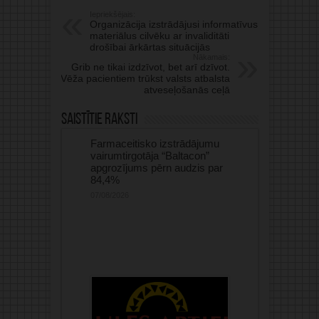
Iepriekšējais:
Organizācija izstrādājusi informatīvus
materiālus cilvēku ar invaliditāti
drošībai ārkārtas situācijās
Nākamais:
Grib ne tikai izdzīvot, bet arī dzīvot.
Vēža pacientiem trūkst valsts atbalsta
atveseļošanās ceļā
Saistītie raksti
Farmaceitisko izstrādājumu
vairumtirgotāja “Baltacon”
apgrozījums pērn audzis par
84,4%
07/08/2026