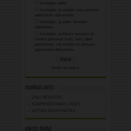
Izsniegšu zāles.
Izsniegšu, ja uzrādīs savu personu
apliecinošu dokumentu.
Izsniegšu, ja zāles domātas
radiniekam.
Izsniegšu, ja klients nosauks tā
cilvēka personas kodu, kam zāles
parakstītas, vai uzrādīs šo personu
apliecinošu dokumentu.
Skatīt rezultātus
Svarīgas saites
ZĀĻU REĢISTRS
KOMPENSĒJAMĀS ZĀLES
UZTURA BAGĀTINĀTĀJI
Rakstu arhīvs