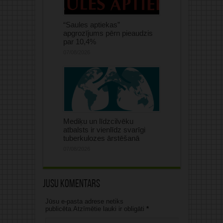
“Saules aptiekas”
apgrozījums pērn pieaudzis
par 10,4%
07/08/2026
Mediķu un līdzcilvēku
atbalsts ir vienlīdz svarīgi
tuberkulozes ārstēšanā
07/08/2026
Jūsu komentārs
Jūsu e-pasta adrese netiks
publicēta.Atzīmētie lauki ir obligāti
*