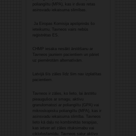
poliangiītu (MPA), kas ir divas retas
asinsvadu iekaisuma slimības.
Ja Eiropas Komisija apstiprinās šo
ieteikumu, Tavneos vairs nebūs
reģistrētas ES.
CHMP iesaka nesākt ārstēšanu ar
Tavneos jauniem pacientiem un pāriet
uz piemērotām alternatīvām.
Latvijā šīs zāles līdz šim nav izplatītas
pacientiem.
Tavneos ir zāles, ko lieto, lai ārstētu
pieaugušos ar smagu, aktīvu
granulomatozi ar poliangiītu (GPA) vai
mikroskopisku poliangiītu (MPA), kas ir
asinsvadu iekaisuma slimība. Tavneos
lieto kā daļu no kombinētās terapijas,
kas ietver arī zāles rituksimabu vai
ciklofosfamīdu. Tavneos satur aktīvo