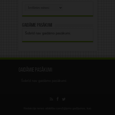
Rakstu
arhīvs
Gaidāmie pasākumi
Šobrīd nav gaidāmo pasākumi.
Gaidāmie pasākumi
Šobrīd nav gaidāmo pasākumi.
Redakcija nenes atbildību sarežģījumu gadījumos, kas