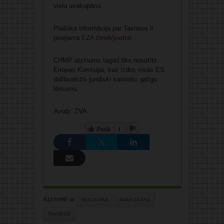
vielu avakopānu.
Plašāka informācija par Tavneos ir
pieejama
EZA tīmekļvietnē
.
CHMP atzinums tagad tiks nosūtīts
Eiropas Komisijai, kas izdos visās ES
dalībvalstīs juridiski saistošu galīgo
lēmumu.
Avots: ZVA
Patīk
1
Atzīmēti ar:
AVACOPAN
AVAKOPĀNS
TAVNEOS