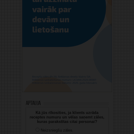
Aptauja
Kā jūs rīkosities, ja klients uzrāda
receptes numuru un vēlas saņemt zāles,
kuras parakstītas citai personai?
Neizsniegšu zāles.