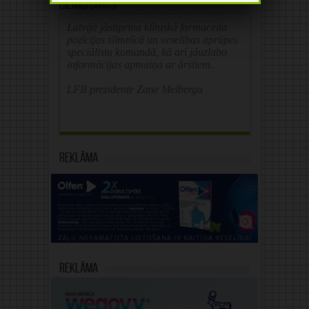
Dienas citāts
Latvijā jāstiprina klīniskā farmaceita
pozīcijas slimnīcā un veselības aprūpes
speciālistu komandā, kā arī jāuzlabo
informācijas apmaiņa ar ārstiem.
LFB prezidente Zane Melberga
Reklāma
Reklāma