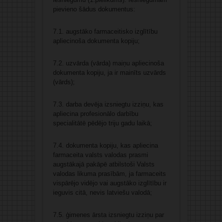
pievieno šādus dokumentus:
7.1. augstāko farmaceitisko izglītību
apliecinoša dokumenta kopiju;
7.2. uzvārda (vārda) maiņu apliecinoša
dokumenta kopiju, ja ir mainīts uzvārds
(vārds);
7.3. darba devēja izsniegtu izziņu, kas
apliecina profesionālo darbību
specialitātē pēdējo triju gadu laikā;
7.4. dokumenta kopiju, kas apliecina
farmaceita valsts valodas prasmi
augstākajā pakāpē atbilstoši Valsts
valodas likuma prasībām, ja farmaceits
vispārējo vidējo vai augstāko izglītību ir
ieguvis citā, nevis latviešu valodā;
7.5. ģimenes ārsta izsniegtu izziņu par