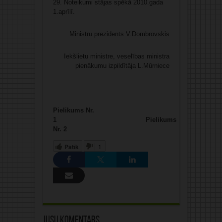
29. Noteikumi stājas spēkā 2010.gada
1.aprīlī.
Ministru prezidents V.Dombrovskis
Iekšlietu ministre, veselības ministra
pienākumu izpildītāja L.Mūrniece
Pielikums Nr.
1
Pielikums
Nr. 2
Patīk
1
Jūsu komentārs