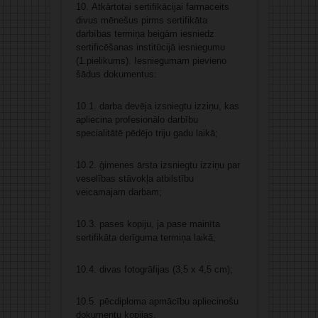
10. Atkārtotai sertifikācijai farmaceits
divus mēnešus pirms sertifikāta
darbības termiņa beigām iesniedz
sertificēšanas institūcijā iesniegumu
(1.pielikums). Iesniegumam pievieno
šādus dokumentus:
10.1. darba devēja izsniegtu izziņu, kas
apliecina profesionālo darbību
specialitātē pēdējo triju gadu laikā;
10.2. ģimenes ārsta izsniegtu izziņu par
veselības stāvokļa atbilstību
veicamajam darbam;
10.3. pases kopiju, ja pase mainīta
sertifikāta derīguma termiņa laikā;
10.4. divas fotogrāfijas (3,5 x 4,5 cm);
10.5. pēcdiploma apmācību apliecinošu
dokumentu kopijas.