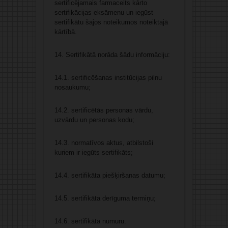
sertificējamais farmaceits kārto
sertifikācijas eksāmenu un iegūst
sertifikātu šajos noteikumos noteiktajā
kārtībā.
14. Sertifikātā norāda šādu informāciju:
14.1. sertificēšanas institūcijas pilnu
nosaukumu;
14.2. sertificētās personas vārdu,
uzvārdu un personas kodu;
14.3. normatīvos aktus, atbilstoši
kuriem ir iegūts sertifikāts;
14.4. sertifikāta piešķiršanas datumu;
14.5. sertifikāta derīguma termiņu;
14.6. sertifikāta numuru.