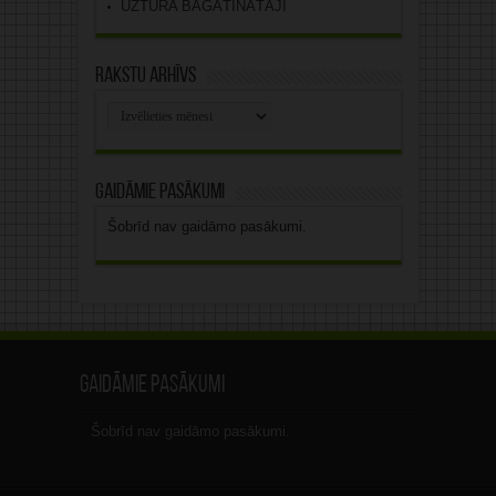
UZTURA BAGĀTINĀTĀJI
Rakstu arhīvs
Rakstu
arhīvs
Gaidāmie pasākumi
Šobrīd nav gaidāmo pasākumi.
Gaidāmie pasākumi
Šobrīd nav gaidāmo pasākumi.