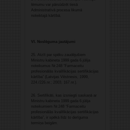
lēmumu var pārsūdzēt tiesā
Administratīvā procesa likumā
noteiktajā kārtībā.
VI. Noslēguma jautājumi
25. Atzīt par spēku zaudējušiem
Ministru kabineta 1999.gada 6.jūlija
noteikumus Nr.248 “Farmaceitu
profesionālās kvalifikācijas sertifikācijas
kārtība” (Latvijas Vēstnesis, 1999,
224./226.nr.; 2003, 167.nr.).
26. Sertifikāti, kas izsniegti saskaņā ar
Ministru kabineta 1999.gada 6.jūlija
noteikumiem Nr.248 “Farmaceitu
profesionālās kvalifikācijas sertifikācijas
kārtība”, ir spēkā līdz to derīguma
termiņa beigām.