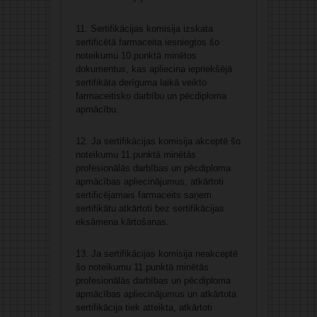
11. Sertifikācijas komisija izskata
sertificētā farmaceita iesniegtos šo
noteikumu 10.punktā minētos
dokumentus, kas apliecina iepriekšējā
sertifikāta derīguma laikā veikto
farmaceitisko darbību un pēcdiploma
apmācību.
12. Ja sertifikācijas komisija akceptē šo
noteikumu 11.punktā minētās
profesionālās darbības un pēcdiploma
apmācības apliecinājumus, atkārtoti
sertificējamais farmaceits saņem
sertifikātu atkārtoti bez sertifikācijas
eksāmena kārtošanas.
13. Ja sertifikācijas komisija neakceptē
šo noteikumu 11.punktā minētās
profesionālās darbības un pēcdiploma
apmācības apliecinājumus un atkārtota
sertifikācija tiek atteikta, atkārtoti