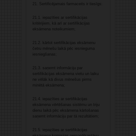
21. Sertificējamais farmaceits ir tiesīgs:
21.1. iepazīties ar sertifikācijas
kritērijiem, kā arī ar sertifikācijas
eksāmena noteikumiem;
21.2. kārtot sertifikācijas eksāmenu
četru mēnešu laikā pēc iesnieguma
iesniegšanas;
21.3. saņemt informāciju par
sertifikācijas eksāmena vietu un laiku
ne vēlāk kā divus mēnešus pirms
minētā eksāmena;
21.4. iepazīties ar sertifikācijas
eksāmena vērtēšanas sistēmu un triju
dienu laikā pēc eksāmena kārtošanas
saņemt informāciju par tā rezultātiem;
21.5. iepazīties ar sertifikācijas
eksāmena komisijas personālsastāvu