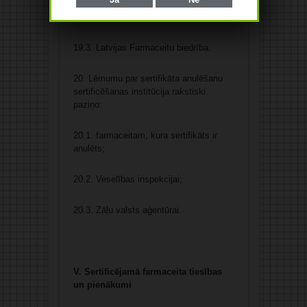
19.2. Veselības inspekcija;
19.3. Latvijas Farmaceitu biedrība.
20. Lēmumu par sertifikāta anulēšanu
sertificēšanas institūcija rakstiski
paziņo:
20.1. farmaceitam, kura sertifikāts ir
anulēts;
20.2. Veselības inspekcijai;
20.3. Zāļu valsts aģentūrai.
V. Sertificējamā farmaceita tiesības
un pienākumi