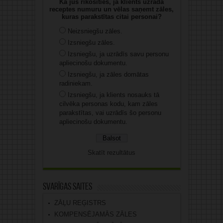
Kā jūs rīkosities, ja klients uzrāda
receptes numuru un vēlas saņemt zāles,
kuras parakstītas citai personai?
Neizsniegšu zāles.
Izsniegšu zāles.
Izsniegšu, ja uzrādīs savu personu
apliecinošu dokumentu.
Izsniegšu, ja zāles domātas
radiniekam.
Izsniegšu, ja klients nosauks tā
cilvēka personas kodu, kam zāles
parakstītas, vai uzrādīs šo personu
apliecinošu dokumentu.
Skatīt rezultātus
Svarīgas saites
ZĀĻU REĢISTRS
KOMPENSĒJAMĀS ZĀLES