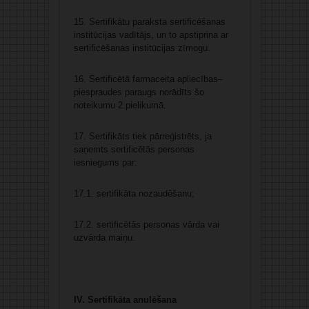
15. Sertifikātu paraksta sertificēšanas
institūcijas vadītājs, un to apstiprina ar
sertificēšanas institūcijas zīmogu.
16. Sertificētā farmaceita apliecības–
piespraudes paraugs norādīts šo
noteikumu 2.pielikumā.
17. Sertifikāts tiek pārreģistrēts, ja
saņemts sertificētās personas
iesniegums par:
17.1. sertifikāta nozaudēšanu;
17.2. sertificētās personas vārda vai
uzvārda maiņu.
IV. Sertifikāta anulēšana