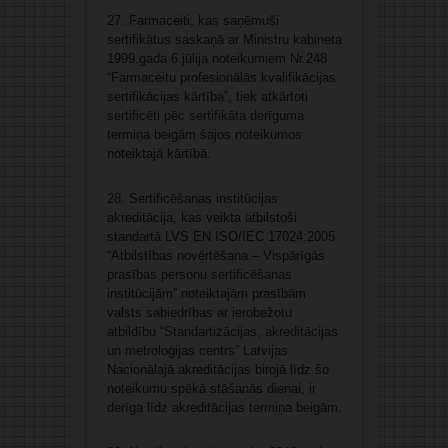
27. Farmaceiti, kas saņēmuši
sertifikātus saskaņā ar Ministru kabineta
1999.gada 6.jūlija noteikumiem Nr.248
“Farmaceitu profesionālās kvalifikācijas
sertifikācijas kārtība”, tiek atkārtoti
sertificēti pēc sertifikāta derīguma
termiņa beigām šajos noteikumos
noteiktajā kārtībā.
28. Sertificēšanas institūcijas
akreditācija, kas veikta atbilstoši
standartā LVS EN ISO/IEC 17024:2005
“Atbilstības novērtēšana – Vispārīgās
prasības personu sertificēšanas
institūcijām” noteiktajām prasībām
valsts sabiedrības ar ierobežotu
atbildību “Standartizācijas, akreditācijas
un metroloģijas centrs” Latvijas
Nacionālajā akreditācijas birojā līdz šo
noteikumu spēkā stāšanās dienai, ir
derīga līdz akreditācijas termiņa beigām.