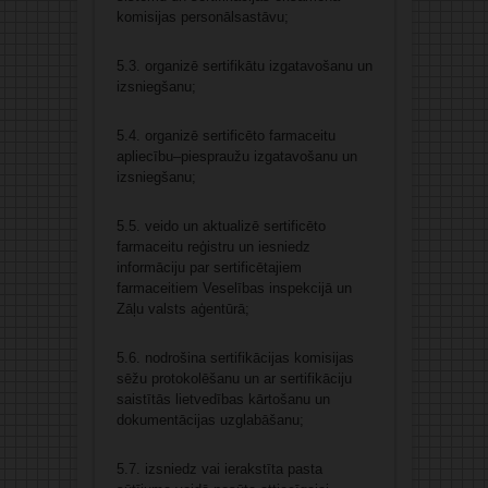
komisijas personālsastāvu;
5.3. organizē sertifikātu izgatavošanu un
izsniegšanu;
5.4. organizē sertificēto farmaceitu
apliecību–piespraužu izgatavošanu un
izsniegšanu;
5.5. veido un aktualizē sertificēto
farmaceitu reģistru un iesniedz
informāciju par sertificētajiem
farmaceitiem Veselības inspekcijā un
Zāļu valsts aģentūrā;
5.6. nodrošina sertifikācijas komisijas
sēžu protokolēšanu un ar sertifikāciju
saistītās lietvedības kārtošanu un
dokumentācijas uzglabāšanu;
5.7. izsniedz vai ierakstīta pasta