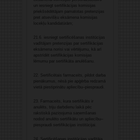
un iesniegt sertifikācijas komisijas
priekšsēdētājam pamatotas pretenzijas
pret atsevišķu eksāmena komisijas
locekļu kandidatūrām;
21.6. iesniegt sertificēšanas institūcijas
vadītājam pretenzijas par sertifikācijas
eksāmena norisi vai vērtējumu, kā arī
apstrīdēt sertifikācijas komisijas
lēmumu par sertifikāta anulēšanu.
22. Sertificētais farmaceits, pildot darba
pienākumus, nēsā pie apģērba redzamā
vietā piestiprinātu apliecību–piespraudi.
23. Farmaceits, kura sertifikāts ir
anulēts, triju darbdienu laikā pēc
rakstiskā paziņojuma saņemšanas
nodod anulēto sertifikātu un apliecību–
piespraudi sertifikācijas institūcijai.
24. Sertificēšanas institūcijas vadītāja