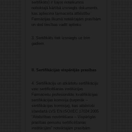
sertifikāts) ir šajos noteikumos
noteiktajā kārtībā izsniegts dokuments,
kas apliecina farmaceita atbilstību
Farmācijas likumā noteiktajām prasībām
un dod tiesības vadīt aptieku.
3. Sertifikāts tiek izsniegts uz trim
gadiem.
II. Sertifikācijas vispārējās prasības
4. Sertifikāciju un atkārtotu sertifikāciju
veic sertificēšanas institūcijas
Farmaceitu profesionālās kvalifikācijas
sertifikācijas komisija (turpmāk –
sertifikācijas komisija), kas atbilstoši
standartā LVS EN ISO/IEC 17024:2005
“Atbilstības novērtēšana – Vispārīgās
prasības personu sertificēšanas
institūcijām” noteiktajām prasībām