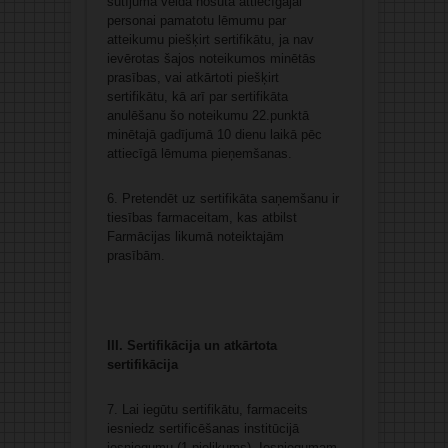
sūtījuma veidā nosūta attiecīgajai
personai pamatotu lēmumu par
atteikumu piešķirt sertifikātu, ja nav
ievērotas šajos noteikumos minētās
prasības, vai atkārtoti piešķirt
sertifikātu, kā arī par sertifikāta
anulēšanu šo noteikumu 22.punktā
minētajā gadījumā 10 dienu laikā pēc
attiecīgā lēmuma pieņemšanas.
6. Pretendēt uz sertifikāta saņemšanu ir
tiesības farmaceitam, kas atbilst
Farmācijas likumā noteiktajām
prasībām.
III. Sertifikācija un atkārtota
sertifikācija
7. Lai iegūtu sertifikātu, farmaceits
iesniedz sertificēšanas institūcijā
iesniegumu (1.pielikums). Iesniegumam