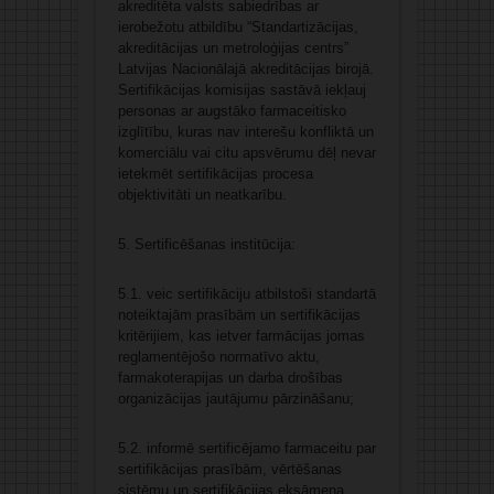
akreditēta valsts sabiedrības ar
ierobežotu atbildību “Standartizācijas,
akreditācijas un metroloģijas centrs”
Latvijas Nacionālajā akreditācijas birojā.
Sertifikācijas komisijas sastāvā iekļauj
personas ar augstāko farmaceitisko
izglītību, kuras nav interešu konfliktā un
komerciālu vai citu apsvērumu dēļ nevar
ietekmēt sertifikācijas procesa
objektivitāti un neatkarību.
5. Sertificēšanas institūcija:
5.1. veic sertifikāciju atbilstoši standartā
noteiktajām prasībām un sertifikācijas
kritērijiem, kas ietver farmācijas jomas
reglamentējošo normatīvo aktu,
farmakoterapijas un darba drošības
organizācijas jautājumu pārzināšanu;
5.2. informē sertificējamo farmaceitu par
sertifikācijas prasībām, vērtēšanas
sistēmu un sertifikācijas eksāmena