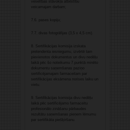
veselības stāvokļa atbilstību
veicamajam darbam;
7.6. pases kopiju;
7.7. divas fotogrāfijas (3,5 x 4,5 cm).
8. Sertifikācijas komisija izskata
pretendenta iesniegumu, izvērtē tam
pievienotos dokumentus un divu nedēļu
laikā pēc šo noteikumu 7.punktā minēto
dokumentu saņemšanas paziņo
sertificējamajam farmaceitam par
sertifikācijas eksāmena norises laiku un
vietu.
9. Sertifikācijas komisija divu nedēļu
laikā pēc sertificējamo farmaceitu
profesionālo zināšanu pārbaudes
rezultātu saņemšanas pieņem lēmumu
par sertifikāta piešķiršanu.