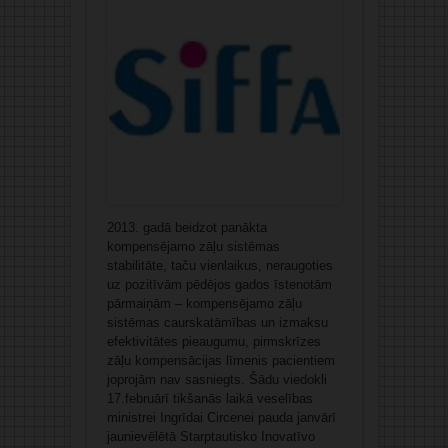
2013. gadā beidzot panākta
kompensējamo zāļu sistēmas
stabilitāte, taču vienlaikus, neraugoties
uz pozitīvām pēdējos gados īstenotām
pārmaiņām – kompensējamo zāļu
sistēmas caurskatāmības un izmaksu
efektivitātes pieaugumu, pirmskrīzes
zāļu kompensācijas līmenis pacientiem
joprojām nav sasniegts. Šādu viedokli
17.februārī tikšanās laikā veselības
ministrei Ingrīdai Circenei pauda janvārī
jaunievēlētā Starptautisko Inovatīvo