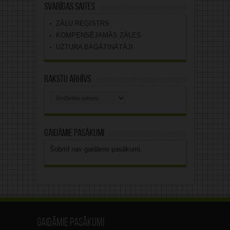
Svarīgas saites
ZĀĻU REĢISTRS
KOMPENSĒJAMĀS ZĀLES
UZTURA BAGĀTINĀTĀJI
Rakstu arhīvs
Rakstu
arhīvs
Gaidāmie pasākumi
Šobrīd nav gaidāmo pasākumi.
Gaidāmie pasākumi