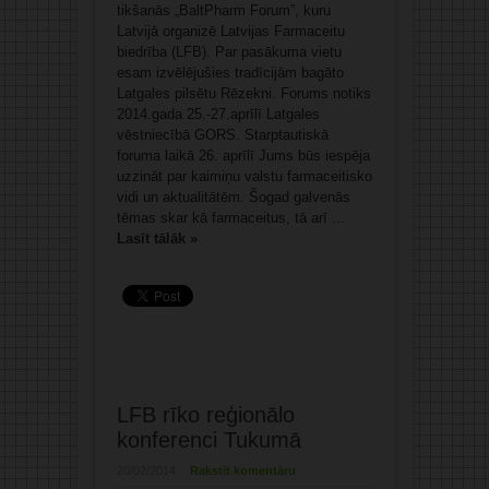
tikšanās „BaltPharm Forum”, kuru
Latvijā organizē Latvijas Farmaceitu
biedrība (LFB). Par pasākuma vietu
esam izvēlējušies tradīcijām bagāto
Latgales pilsētu Rēzekni. Forums notiks
2014.gada 25.-27.aprīlī Latgales
vēstniecībā GORS. Starptautiskā
foruma laikā 26. aprīlī Jums būs iespēja
uzzināt par kaimiņu valstu farmaceitisko
vidi un aktualitātēm. Šogad galvenās
tēmas skar kā farmaceitus, tā arī ...
Lasīt tālāk »
LFB rīko reģionālo
konferenci Tukumā
20/02/2014
Rakstīt komentāru