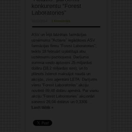
konkurentu “Forest
Laboratories”
21/02/2014
1 komentārs
ASV un Īrijā bāzētais farmācijas
uzņēmums “Actavis” iegādāsies ASV
farmācijas firmu “Forest Laboratories”,
teikts 18.februārī izplatītajā abu
uzņēmumu paziņojumā. Darījuma
summa veido aptuveni 25 miljardus
dolāru (18,2 miljardus eiro), un to
plānots īstenot maksājot naudā un
akcijās, ziņo aģentūra LETA. Darījums
vienu “Forest Laboratories” akciju
novērtē 89,48 dolāru apmērā. Par vienu
akciju “Forest Laboratories” akcionāri
saņems 26,04 dolārus un 0,3306 ...
Lasīt tālāk »