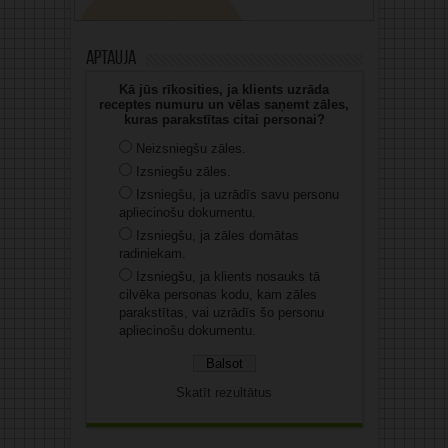
Aptauja
Kā jūs rīkosities, ja klients uzrāda
receptes numuru un vēlas saņemt zāles,
kuras parakstītas citai personai?
Neizsniegšu zāles.
Izsniegšu zāles.
Izsniegšu, ja uzrādīs savu personu
apliecinošu dokumentu.
Izsniegšu, ja zāles domātas
radiniekam.
Izsniegšu, ja klients nosauks tā
cilvēka personas kodu, kam zāles
parakstītas, vai uzrādīs šo personu
apliecinošu dokumentu.
Skatīt rezultātus