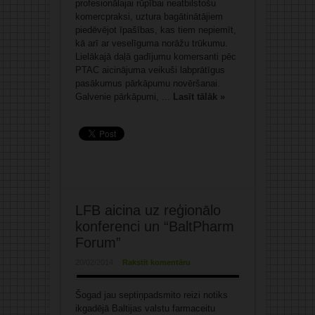
profesionālajai rūpībai neatbilstošu
komercpraksi, uztura bagātinātājiem
piedēvējot īpašības, kas tiem nepiemīt,
kā arī ar veselīguma norāžu trūkumu.
Lielākajā daļā gadījumu komersanti pēc
PTAC aicinājuma veikuši labprātīgus
pasākumus pārkāpumu novēršanai.
Galvenie pārkāpumi, ...
Lasīt tālāk »
LFB aicina uz reģionālo
konferenci un “BaltPharm
Forum”
20/02/2014
Rakstīt komentāru
Šogad jau septiņpadsmito reizi notiks
ikgadējā Baltijas valstu farmaceitu