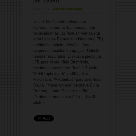
par zālēm
17/02/2014
Rakstīt komentāru
Uz iedzīvotāju informēšanu un
izglītošanu vērstas kampaņas ir ļoti
nepieciešamas, 11.februārī vienbalsīgi
lēma Latvijas Farmaceitu biedrībā (LFB)
sanākušie aptieku pārstāvji, kas
apsprieda sociālās kampaņas “Dubults
neārstē” rezultātus. Diskusijā piedalījās
LFB prezidente Kitija Blumfelde,
prezidentes asistente Renāte Šukele,
“BENU aptiekas-5” vadītāja Ilze
Priedniece, “A Aptiekas” pārstāve Nora
Krauja, “Mana aptieka” pārstāve Evita
Cirmane, Ilmārs Pajuste un Zita
Jēkabsone no aptieku tīkla ...
Lasīt
tālāk »