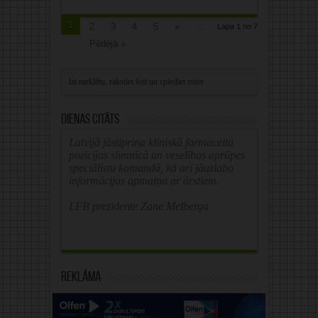
1
2
3
4
5
»
...
Lapa 1 no 7
Pēdējā »
Dienas citāts
Latvijā jāstiprina klīniskā farmaceita
pozīcijas slimnīcā un veselības aprūpes
speciālistu komandā, kā arī jāuzlabo
informācijas apmaiņa ar ārstiem.
LFB prezidente Zane Melberga
Reklāma