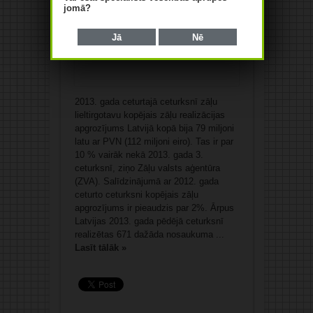
jomā?
Jā
Nē
2013. gada ceturtajā ceturksnī zāļu
lieltirgotavu kopējais zāļu realizācijas
apgrozījums Latvijā kopā bija 79 miljoni
latu ar PVN (112 miljoni eiro). Tas ir par
10 % vairāk nekā 2013. gada 3.
ceturksnī, ziņo Zāļu valsts aģentūra
(ZVA). Salīdzinājumā ar 2012. gada
ceturto ceturksni kopējais zāļu
apgrozījums ir pieaudzis par 2%. Ārpus
Latvijas 2013. gada pēdējā ceturksnī
realizētas 671 dažāda nosaukuma ...
Lasīt tālāk »