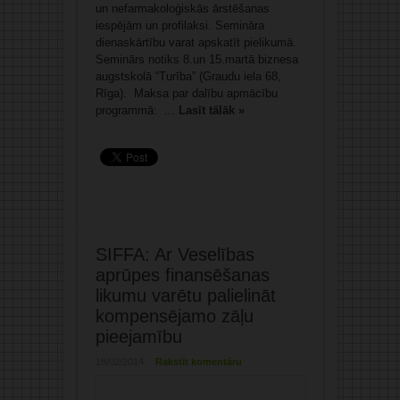
un nefarmakoloģiskās ārstēšanas
iespējām un profilaksi. Semināra
dienaskārtību varat apskatīt pielikumā.
Seminārs notiks 8.un 15.martā biznesa
augstskolā “Turība” (Graudu iela 68,
Rīga). Maksa par dalību apmācību
programmā: ...
Lasīt tālāk »
SIFFA: Ar Veselības
aprūpes finansēšanas
likumu varētu palielināt
kompensējamo zāļu
pieejamību
18/02/2014
Rakstīt komentāru