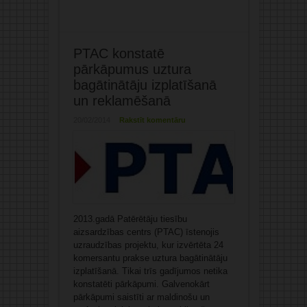
PTAC konstatē
pārkāpumus uztura
bagātinātāju izplatīšanā
un reklamēšanā
20/02/2014
Rakstīt komentāru
2013.gadā Patērētāju tiesību
aizsardzības centrs (PTAC) īstenojis
uzraudzības projektu, kur izvērtēta 24
komersantu prakse uztura bagātinātāju
izplatīšanā. Tikai trīs gadījumos netika
konstatēti pārkāpumi. Galvenokārt
pārkāpumi saistīti ar maldinošu un