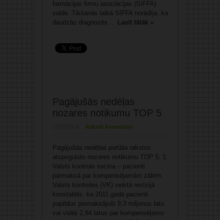
farmācijas firmu asociācijas (SIFFA)
valde. Tikšanās laikā SIFFA norādīja, ka
daudzās diagnozēs ...
Lasīt tālāk »
Pagājušās nedēļas
nozares notikumu TOP 5
17/02/2014
Rakstīt komentāru
Pagājušās nedēļas portāla rakstos
atspoguļoto nozares notikumu TOP 5: 1.
Valsts kontrole secina – pacienti
pārmaksā par kompensējamām zālēm.
Valsts kontroles (VK) veiktā revīzijā
konstatēts, ka 2011.gadā pacienti
papildus piemaksājuši 9,3 miljonus latu
vai vidēji 2,84 latus par kompensējamo