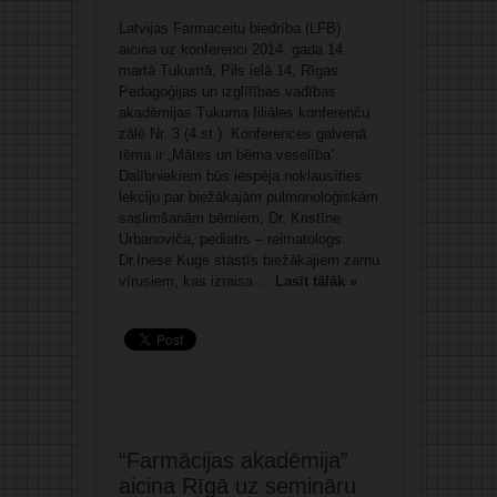
Latvijas Farmaceitu biedrība (LFB)
aicina uz konferenci 2014. gada 14.
martā Tukumā, Pils ielā 14, Rīgas
Pedagoģijas un izglītības vadības
akadēmijas Tukuma filiāles konferenču
zālē Nr. 3 (4.st.). Konferences galvenā
tēma ir „Mātes un bērna veselība”.
Dalībniekiem būs iespēja noklausīties
lekciju par biežākajām pulmonoloģiskām
saslimšanām bērniem, Dr. Kristīne
Urbanoviča, pediatrs – reimatologs.
Dr.Inese Kuģe stāstīs biežākajiem zarnu
vīrusiem, kas izraisa ...
Lasīt tālāk »
“Farmācijas akadēmija”
aicina Rīgā uz semināru