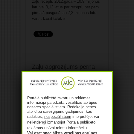
zāļu recepti, 2012.gadā – 10,9 miljonus
latu vai 3,12 latus par recepti, bet pērn
pirmajā pusgadā jau 7,3 miljonus latu
vai ...
Lasīt tālāk »
Zāļu apgrozījums pērnā
gada 4. ceturksnī – par
2% lielāks kā gadu
iepriekš
17/02/2014
Rakstīt komentāru
Portālā publicētā rakstu un reklāmas
informācija paredzēta veselības aprūpes
nozares speciālistiem. Redakcija nenes
atbildību sarežģījumu gadījumos, kas
radušies,
nespeciālistiem
interpretējot vai
nelietderīgi izmantojot Portālā publicēto
reklāmas un/vai rakstu informāciju.
Vai esat speciālists veselības aprūpes