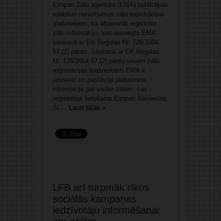
Eiropas Zāļu aģentūra (EMA) publicējusi
vadošus norādījumus zāļu reģistrācijas
īpašniekiem, kā atjaunināt reģistrēto
zāļu informāciju, kas iesniegta EMA
saskaņā ar EK Regulas Nr. 726/2004
57.(2) pantu. Saskaņā ar EK Regulas
Nr. 726/2004 57.(2) pantu visiem zāļu
reģistrācijas īpašniekiem EMA ir
jāsniedz un pastāvīgi jāatjaunina
informācija par visām zālēm, kas
reģistrētas lietošanai Eiropas Savienībā.
Šī ...
Lasīt tālāk »
LFB arī turpmāk rīkos
sociālās kampaņas
iedzīvotāju informēšanai