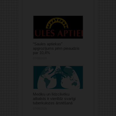
“Saules aptiekas”
apgrozījums pērn pieaudzis
par 10,4%
07/08/2026
Mediķu un līdzcilvēku
atbalsts ir vienlīdz svarīgi
tuberkulozes ārstēšanā
07/08/2026