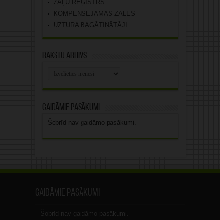
ZĀĻU REĢISTRS
KOMPENSĒJAMĀS ZĀLES
UZTURA BAGĀTINĀTĀJI
Rakstu arhīvs
Rakstu
arhīvs
Gaidāmie pasākumi
Šobrīd nav gaidāmo pasākumi.
Gaidāmie pasākumi
Šobrīd nav gaidāmo pasākumi.