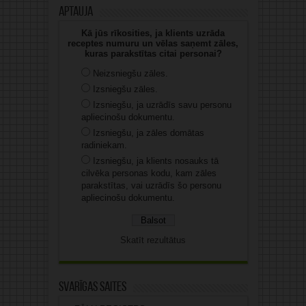
Aptauja
Kā jūs rīkosities, ja klients uzrāda
receptes numuru un vēlas saņemt zāles,
kuras parakstītas citai personai?
Neizsniegšu zāles.
Izsniegšu zāles.
Izsniegšu, ja uzrādīs savu personu
apliecinošu dokumentu.
Izsniegšu, ja zāles domātas
radiniekam.
Izsniegšu, ja klients nosauks tā
cilvēka personas kodu, kam zāles
parakstītas, vai uzrādīs šo personu
apliecinošu dokumentu.
Skatīt rezultātus
Svarīgas saites