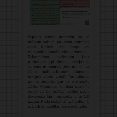
Papildus vēršam uzmanību, ka no
trešajām valstīm pa pastu saņemtās
zāles izsniedz pret recepti vai
ārstniecības iestādes izdotu dokumentu.
Dokumentiem svešvalodā jābūt
pievienotam apliecinātam tulkojumam
saskaņā ar normatīvajiem aktiem par
kārtību, kādā apliecināmi dokumentu
tulkojumi valsts valodā. Tas attiecas
gan uz recepšu, gan uz bezrecepšu
zālēm. Atcerieties, ka ārsta izrakstītu
recepti vai ārstniecības iestādes izdotu
dokumentu būs nepieciešams uzrādīt
Latvijas Pasta nodaļā arī tajā gadījumā,
ja ārvalstīs pasūtītas bezrecepšu zāles.