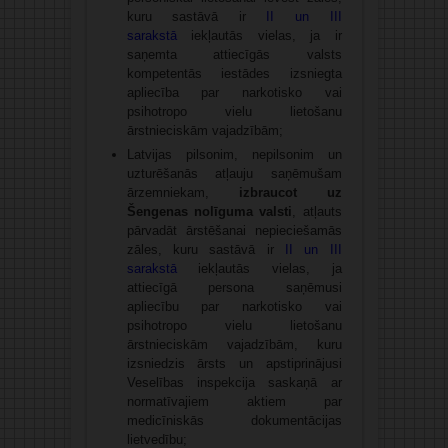
kuru sastāvā ir
II un III
sarakstā
iekļautās vielas, ja ir
saņemta attiecīgās valsts
kompetentās iestādes izsniegta
apliecība par narkotisko vai
psihotropo vielu lietošanu
ārstnieciskām vajadzībām;
Latvijas pilsonim, nepilsonim un
uzturēšanās atļauju saņēmušam
ārzemniekam,
izbraucot uz
Šengenas nolīguma valsti
, atļauts
pārvadāt ārstēšanai nepieciešamās
zāles, kuru sastāvā ir
II un III
sarakstā
iekļautās vielas, ja
attiecīgā persona saņēmusi
apliecību par narkotisko vai
psihotropo vielu lietošanu
ārstnieciskām vajadzībām, kuru
izsniedzis ārsts un apstiprinājusi
Veselības inspekcija saskaņā ar
normatīvajiem aktiem par
medicīniskās dokumentācijas
lietvedību;