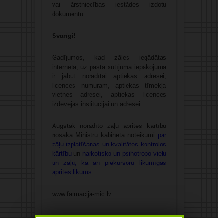
vai ārstniecības iestādes izdotu
dokumentu.
Svarīgi!
Gadījumos, kad zāles iegādātas
internetā, uz pasta sūtījuma iepakojuma
ir jābūt norādītai aptiekas adresei,
licences numuram, aptiekas tīmekļa
vietnes adresei, aptiekas licences
izdevējas institūcijai un adresei.
Augstāk norādīto zāļu aprites kārtību
nosaka Ministru kabineta noteikumi
par
zāļu izplatīšanas un kvalitātes kontroles
kārtību
un
narkotisko un psihotropo vielu
un zāļu, kā arī prekursoru likumīgās
aprites likums
.
www.farmacija-mic.lv