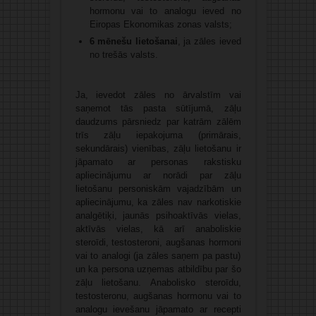
hormonu vai to analogu ieved no
Eiropas Ekonomikas zonas valsts;
6 mēnešu lietošanai
, ja zāles ieved
no trešās valsts.
Ja, ievedot zāles no ārvalstīm vai
saņemot tās pasta sūtījumā, zāļu
daudzums pārsniedz par katrām zālēm
trīs zāļu iepakojuma (primārais,
sekundārais) vienības, zāļu lietošanu ir
jāpamato ar personas rakstisku
apliecinājumu ar norādi par zāļu
lietošanu personiskām vajadzībām un
apliecinājumu, ka zāles nav narkotiskie
analgētiķi, jaunās psihoaktīvās vielas,
aktīvās vielas, kā arī anaboliskie
steroīdi, testosteroni, augšanas hormoni
vai to analogi (ja zāles saņem pa pastu)
un ka persona uzņemas atbildību par šo
zāļu lietošanu. Anabolisko steroīdu,
testosteronu, augšanas hormonu vai to
analogu ievešanu jāpamato ar recepti