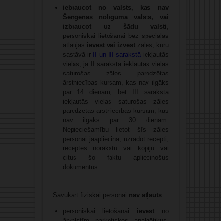
iebraucot no valsts, kas nav
Šengenas nolīguma valsts, vai
izbraucot uz šādu valsti
,
personiskai lietošanai bez speciālas
atļaujas
ievest vai izvest
zāles, kuru
sastāvā ir
II un III sarakstā
iekļautās
vielas, ja II sarakstā iekļautās vielas
saturošas zāles paredzētas
ārstniecības kursam, kas nav ilgāks
par 14 dienām, bet III sarakstā
iekļautās vielas saturošas zāles
paredzētas ārstniecības kursam, kas
nav ilgāks par 30 dienām.
Nepieciešamību lietot šīs zāles
personai jāapliecina, uzrādot recepti,
receptes norakstu vai kopiju vai
citus šo faktu apliecinošus
dokumentus.
Savukārt fiziskai personai
nav atļauts
:
personiskai lietošanai
ievest
no
ārvalstīm narkotiskos analgētiķus,