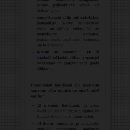
jaunās psihoaktīvās vielas un
aktīvās vielas;
saņemt pasta sūtījumā
narkotiskos
analgētiķus, jaunās psihoaktīvās
vielas un aktīvās vielas, kā arī
anaboliskos steroīdus,
testosteronus, augšanas hormonus
vai to analogus;
nosūtīt un saņemt
II un III
sarakstā
iekļautās zāles, izmantojot
iekšzemes un starptautiskos pasta
sūtījumus.
Personiskai lietošanai no ārvalstīm
saņemto zāļu daudzums vienā reizē
var būt:
12 mēnešu lietošanai
, ja zāles
ieved vai saņem pasta sūtījumā no
Eiropas Ekonomikas zonas valsts;
14 dienu lietošanai
, ja anabolisko
steroīdu, testosteronu, augšanas