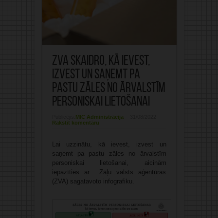
ZVA skaidro, kā ievest,
izvest un saņemt pa
pastu zāles no ārvalstīm
personiskai lietošanai
Publicējis:
MIC Administrācija
31/08/2022
Rakstīt komentāru
Lai uzzinātu, kā ievest, izvest un
saņemt pa pastu zāles no ārvalstīm
personiskai lietošanai, aicinām
iepazīties ar Zāļu valsts aģentūras
(ZVA) sagatavoto infografiku.