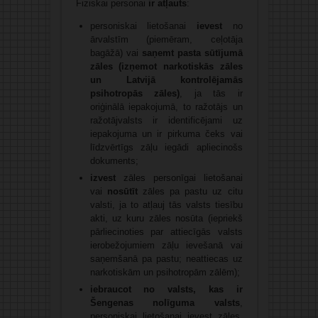
Fiziskai personai
ir atļauts
:
personiskai lietošanai
ievest
no
ārvalstīm (piemēram, ceļotāja
bagāžā) vai
saņemt pasta sūtījumā
zāles (izņemot narkotiskās zāles
un Latvijā kontrolējamās
psihotropās zāles)
, ja tās ir
oriģinālā iepakojumā, to ražotājs un
ražotājvalsts ir identificējami uz
iepakojuma un ir pirkuma čeks vai
līdzvērtīgs zāļu iegādi apliecinošs
dokuments;
izvest
zāles personīgai lietošanai
vai
nosūtīt
zāles pa pastu uz citu
valsti, ja to atļauj tās valsts tiesību
akti, uz kuru zāles nosūta (iepriekš
pārliecinoties par attiecīgās valsts
ierobežojumiem zāļu ievešanā vai
saņemšanā pa pastu; neattiecas uz
narkotiskām un psiho­tropām zālēm);
iebraucot no valsts, kas ir
Šengenas nolīguma valsts
,
personiskai lietošanai ievest zāles,