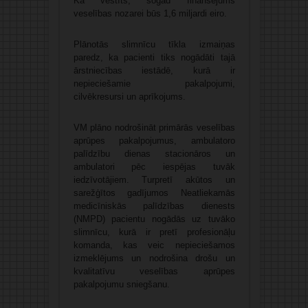
Kā vēstīts, šogad finansējums
veselības nozarei būs 1,6 miljardi eiro.
Plānotās slimnīcu tīkla izmaiņas
paredz, ka pacienti tiks nogādāti tajā
ārstniecības iestādē, kurā ir
nepieciešamie pakalpojumi,
cilvēkresursi un aprīkojums.
VM plāno nodrošināt primārās veselības
aprūpes pakalpojumus, ambulatoro
palīdzību dienas stacionāros un
ambulatori pēc iespējas tuvāk
iedzīvotājiem. Turpretī akūtos un
sarežģītos gadījumos Neatliekamās
medicīniskās palīdzības dienests
(NMPD) pacientu nogādās uz tuvāko
slimnīcu, kurā ir pretī profesionāļu
komanda, kas veic nepieciešamos
izmeklējums un nodrošina drošu un
kvalitatīvu veselības aprūpes
pakalpojumu sniegšanu.