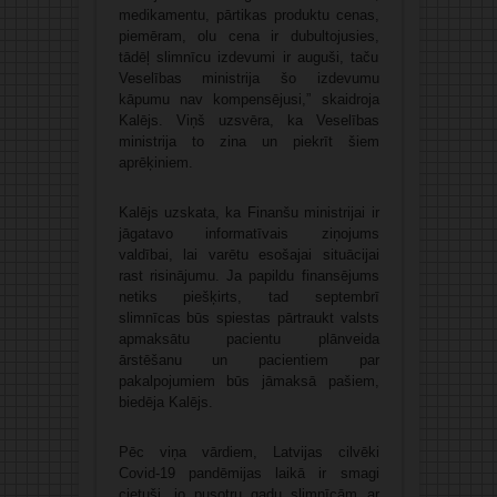
medikamentu, pārtikas produktu cenas,
piemēram, olu cena ir dubultojusies,
tādēļ slimnīcu izdevumi ir auguši, taču
Veselības ministrija šo izdevumu
kāpumu nav kompensējusi,” skaidroja
Kalējs. Viņš uzsvēra, ka Veselības
ministrija to zina un piekrīt šiem
aprēķiniem.
Kalējs uzskata, ka Finanšu ministrijai ir
jāgatavo informatīvais ziņojums
valdībai, lai varētu esošajai situācijai
rast risinājumu. Ja papildu finansējums
netiks piešķirts, tad septembrī
slimnīcas būs spiestas pārtraukt valsts
apmaksātu pacientu plānveida
ārstēšanu un pacientiem par
pakalpojumiem būs jāmaksā pašiem,
biedēja Kalējs.
Pēc viņa vārdiem, Latvijas cilvēki
Covid-19 pandēmijas laikā ir smagi
cietuši, jo pusotru gadu slimnīcām ar