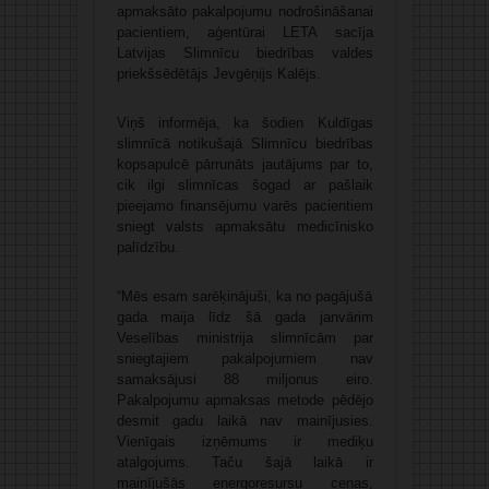
apmaksāto pakalpojumu nodrošināšanai
pacientiem, aģentūrai LETA sacīja
Latvijas Slimnīcu biedrības valdes
priekšsēdētājs Jevgēņijs Kalējs.
Viņš informēja, ka šodien Kuldīgas
slimnīcā notikušajā Slimnīcu biedrības
kopsapulcē pārrunāts jautājums par to,
cik ilgi slimnīcas šogad ar pašlaik
pieejamo finansējumu varēs pacientiem
sniegt valsts apmaksātu medicīnisko
palīdzību.
“Mēs esam sarēķinājuši, ka no pagājušā
gada maija līdz šā gada janvārim
Veselības ministrija slimnīcām par
sniegtajiem pakalpojumiem nav
samaksājusi 88 miljonus eiro.
Pakalpojumu apmaksas metode pēdējo
desmit gadu laikā nav mainījusies.
Vienīgais izņēmums ir mediķu
atalgojums. Taču šajā laikā ir
mainījušās energoresursu cenas,