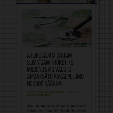
Atlikušajam gadam
slimnīcām trūkst 78
miljonu eiro valsts
apmaksāto pakalpojumu
nodrošināšanai
Publicējis:
MIC Administrācija
28/03/2023
Rakstīt komentāru
Atlikušajiem gada deviņiem mēnešiem
slimnīcām trūkst 78 miljonu eiro valsts