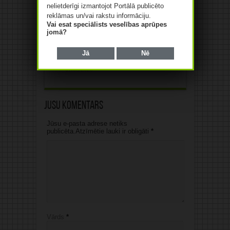
nelietderīgi izmantojot Portālā publicēto
reklāmas un/vai rakstu informāciju.
Vai esat speciālists veselības aprūpes
jomā?
Mediķu un līdzcilvēku
atbalsts ir vienlīdz svarīgi
Jā
Nē
tuberkulozes ārstēšanā
07/08/2026
Jūsu komentārs
Jūsu e-pasta adrese netiks
publicēta.Atzīmētie lauki ir obligāti
*
Vārds
*