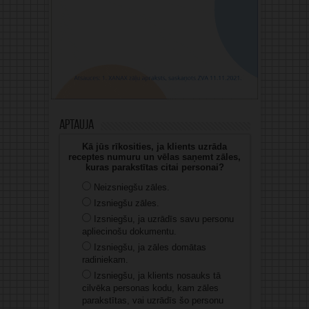
Aptauja
Kā jūs rīkosities, ja klients uzrāda
receptes numuru un vēlas saņemt zāles,
kuras parakstītas citai personai?
Neizsniegšu zāles.
Izsniegšu zāles.
Izsniegšu, ja uzrādīs savu personu
apliecinošu dokumentu.
Izsniegšu, ja zāles domātas
radiniekam.
Izsniegšu, ja klients nosauks tā
cilvēka personas kodu, kam zāles
parakstītas, vai uzrādīs šo personu