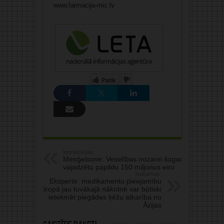
www.farmacija-mic.lv
Patīk
Iepriekšējais:
Meņģelsone: Veselības nozarei šogad
vajadzētu papildu 150 miljonus eiro
Nākamais:
Eksperte: medikamentu pieejamību
Eiropā jau tuvākajā nākotnē var būtiski
ietekmēt piegādes ķēžu atkarība no
Āzijas