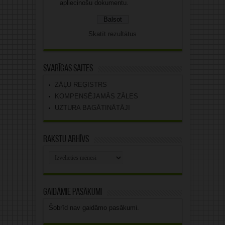
apliecinošu dokumentu.
Skatīt rezultātus
Svarīgas saites
ZĀĻU REĢISTRS
KOMPENSĒJAMĀS ZĀLES
UZTURA BAGĀTINĀTĀJI
Rakstu arhīvs
Rakstu
arhīvs
Gaidāmie pasākumi
Šobrīd nav gaidāmo pasākumi.