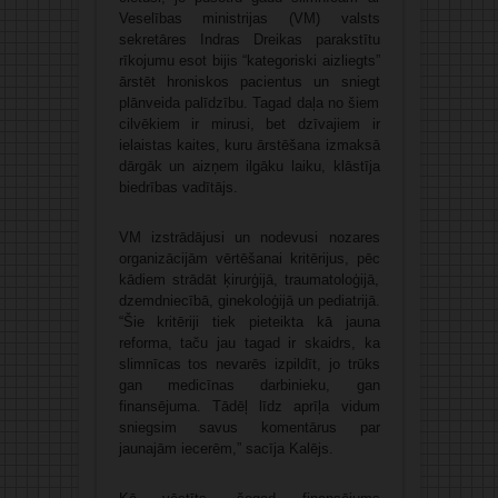
Veselības ministrijas (VM) valsts
sekretāres Indras Dreikas parakstītu
rīkojumu esot bijis “kategoriski aizliegts”
ārstēt hroniskos pacientus un sniegt
plānveida palīdzību. Tagad daļa no šiem
cilvēkiem ir mirusi, bet dzīvajiem ir
ielaistas kaites, kuru ārstēšana izmaksā
dārgāk un aizņem ilgāku laiku, klāstīja
biedrības vadītājs.
VM izstrādājusi un nodevusi nozares
organizācijām vērtēšanai kritērijus, pēc
kādiem strādāt ķirurģijā, traumatoloģijā,
dzemdniecībā, ginekoloģijā un pediatrijā.
“Šie kritēriji tiek pieteikta kā jauna
reforma, taču jau tagad ir skaidrs, ka
slimnīcas tos nevarēs izpildīt, jo trūks
gan medicīnas darbinieku, gan
finansējuma. Tādēļ līdz aprīļa vidum
sniegsim savus komentārus par
jaunajām iecerēm,” sacīja Kalējs.