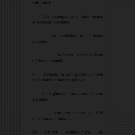
indikatori:
– Zāļu izsniegšanas un informācijas
sniegšanas standarts
– Farmaceitiskās konsultācijas
standarts
– Standarts asinsspiediena
mērīšanai aptiekā
– Holesterīna un triglicerīdu līmeņa
noteikšanas standarts aptiekā
– Asins glikozes līmeņa noteikšanas
standarts
– Ķermeņa masas un ĶMI
noteikšanas standarts
Kā piemēru skaidrojumam par