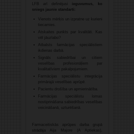
LFB arī definējusi
ieguvumus, ko
sniegs jaunie standarti:
Vienots mērķis un izpratne uz kurieni
tiecamies.
Atskaites punkts par kvalitāti. Kas
vēl jāuzlabo?
Atbalsts farmācijas speciālistiem
ikdienas darbā.
Signāls sabiedrībai un citiem
veselības profesionāļiem par
kvalitatīviem pakalpojumiem.
Farmācijas speciālistu integrācija
primārajā veselības aprūpē.
Pacientu drošība un apmierinātība.
Farmācijas speciālistu lomas
nostiprināšana sabiedrības veselības
veicināšanā, uzturēšanā.
Farmaceitiskās aprūpes darba grupā
strādāja Aija Majore (A Aptiekas),