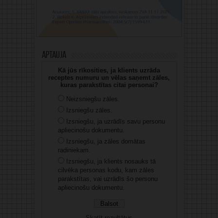
Aptauja
Kā jūs rīkosities, ja klients uzrāda
receptes numuru un vēlas saņemt zāles,
kuras parakstītas citai personai?
Neizsniegšu zāles.
Izsniegšu zāles.
Izsniegšu, ja uzrādīs savu personu
apliecinošu dokumentu.
Izsniegšu, ja zāles domātas
radiniekam.
Izsniegšu, ja klients nosauks tā
cilvēka personas kodu, kam zāles
parakstītas, vai uzrādīs šo personu
apliecinošu dokumentu.
Skatīt rezultātus