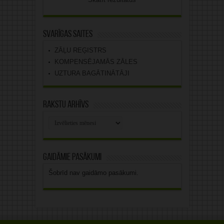
Svarīgas saites
ZĀĻU REĢISTRS
KOMPENSĒJAMĀS ZĀLES
UZTURA BAGĀTINĀTĀJI
Rakstu arhīvs
Rakstu
arhīvs
Gaidāmie pasākumi
Šobrīd nav gaidāmo pasākumi.