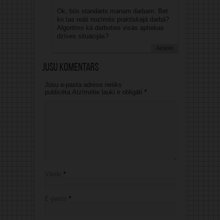
Ok, būs standarts manam darbam. Bet
ko tas reāli nozīmēs praktiskajā darbā?
Algoritms kā darboties visās aptiekas
dzīves situācijās?
Atbildēt
Jūsu komentārs
Jūsu e-pasta adrese netiks
publicēta.Atzīmētie lauki ir obligāti
*
Vārds
*
E-pasts
*