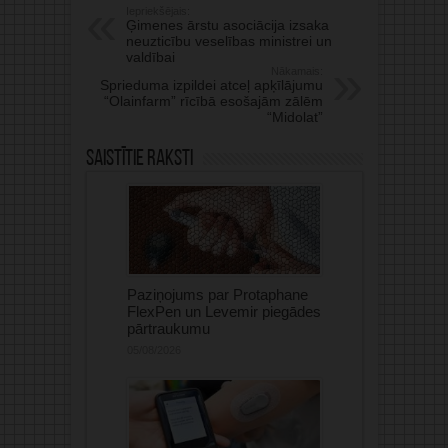
Iepriekšējais:
Ģimenes ārstu asociācija izsaka
neuzticību veselības ministrei un
valdībai
Nākamais:
Sprieduma izpildei atceļ apķīlājumu
“Olainfarm” rīcībā esošajām zālēm
“Midolat”
Saistītie raksti
Paziņojums par Protaphane
FlexPen un Levemir piegādes
pārtraukumu
05/08/2026