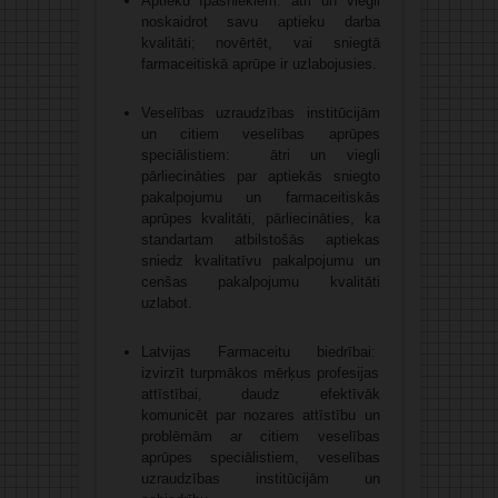
Aptieku īpašniekiem: ātri un viegli
noskaidrot savu aptieku darba
kvalitāti; novērtēt, vai sniegtā
farmaceitiskā aprūpe ir uzlabojusies.
Veselības uzraudzības institūcijām
un citiem veselības aprūpes
speciālistiem: ātri un viegli
pārliecināties par aptiekās sniegto
pakalpojumu un farmaceitiskās
aprūpes kvalitāti, pārliecināties, ka
standartam atbilstošās aptiekas
sniedz kvalitatīvu pakalpojumu un
cenšas pakalpojumu kvalitāti
uzlabot.
Latvijas Farmaceitu biedrībai:
izvirzīt turpmākos mērķus profesijas
attīstībai, daudz efektīvāk
komunicēt par nozares attīstību un
problēmām ar citiem veselības
aprūpes speciālistiem, veselības
uzraudzības institūcijām un