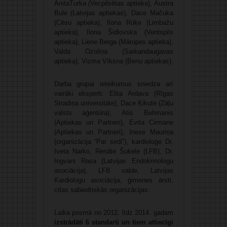
AnitaTurka (Vecpilsētas aptieka), Austra
Bule (Latvijas aptiekas), Dace Mačuka
(Cēsu aptieka), Ilona Rūķe (Limbažu
aptieka), Ilona Šidlovska (Ventspils
aptieka), Liene Berga (Mārupes aptieka),
Valda Ozoliņa (Sarkandaugavas
aptieka), Vizma Vīksna (Benu aptiekas).
Darba grupai ieteikumus sniedza arī
vairāki eksperti: Elita Ardava (Rīgas
Stradiņa universitāte), Dace Ķikute (Zāļu
valsts aģentūra), Atis Behmanis
(Aptiekas un Partneri), Evita Cirmane
(Aptiekas un Partneri), Inese Mauriņa
(organizācija “Par sirdi”), kardioloģe Dr.
Iveta Narko, Renāte Šukele (LFB), Dr.
Ingvars Rasa (Latvijas Endokrinologu
asociācija), LFB valde, Latvijas
Kardiologu asociācija, ģimenes ārsti,
citas sabiedriskās organizācijas.
Laika posmā no 2012. līdz 2014. gadam
izstrādāti 6 standarti un tiem attiecīgi