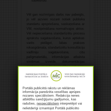
sabiedrību.
Vēl gan nozīmīgais darbs nav pabeigts,
jo vēl aizvien nozarē notiek publiska
standartu apspriešana, saskaņošana ar
VM, nostiprināšana normatīvajos aktos.
Vēl nepieciešama standartizētu procesu
aprakstu sagatavošana, kurus aptiekas
varēs pielāgot, labas prakses
rokasgrāmata, standartizētu konsultāciju
vadlīniju sagatavošana, citu
palīgmateriālu, informācijas atbalsta
sistēmas izveide, dokumentācijas
sistēmas izveide e-veselības ietvaros,
standartizācijas sistēmas izveide,
uzraudzības sistēmas izveide, tālāka
kvalitātes sistēmas attīstīšana,
uzturēšana, motivācijas sistēmas
Portālā publicētā rakstu un reklāmas
izveidošana…
informācija paredzēta veselības aprūpes
nozares speciālistiem. Redakcija nenes
atbildību sarežģījumu gadījumos, kas
Šo daudzo pasākumu kopumam jau
radušies,
nespeciālistiem
interpretējot vai
tuvākajā nākotnē būtu jānodrošina
nelietderīgi izmantojot Portālā publicēto
farmaceita kā neatkarīga, kompetenta,