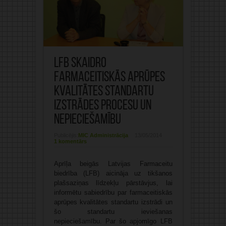
LFB skaidro
farmaceitiskās aprūpes
kvalitātes standartu
izstrādes procesu un
nepieciešamību
Publicējis:
MIC Administrācija
13/05/2014
1 komentārs
Aprīļa beigās Latvijas Farmaceitu
biedrība (LFB) aicināja uz tikšanos
plašsaziņas līdzekļu pārstāvjus, lai
informētu sabiedrību par farmaceitiskās
aprūpes kvalitātes standartu izstrādi un
šo standartu ieviešanas
nepieciešamību. Par šo apjomīgo LFB