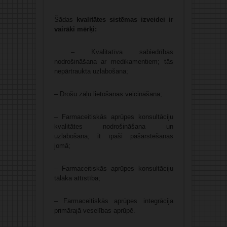
Šādas
kvalitātes sistēmas izveidei ir
vairāki mērķi:
– Kvalitatīva sabiedrības
nodrošināšana ar medikamentiem; tās
nepārtraukta uzlabošana;
– Drošu zāļu lietošanas veicināšana;
– Farmaceitiskās aprūpes konsultāciju
kvalitātes nodrošināšana un
uzlabošana; it īpaši pašārstēšanās
jomā;
– Farmaceitiskās aprūpes konsultāciju
tālāka attīstība;
– Farmaceitiskās aprūpes integrācija
primārajā veselības aprūpē.