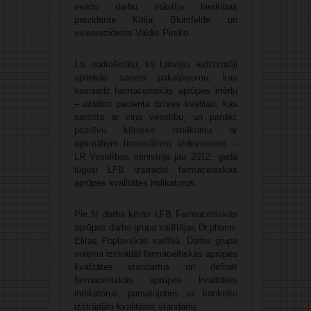
veikto darbu stāstīja biedrības
prezidente Kitija Blumfelde un
viceprezidents Valdis Pirsko.
Lai nodrošinātu, ka Latvijas iedzīvotāji
aptiekās saņem pakalpojumu, kas
sasniedz farmaceitiskās aprūpes mērķi
– uzlabot pacienta dzīves kvalitāti, kas
saistīta ar viņa veselību, un panākt
pozitīvu klīnisko iznākumu ar
optimāliem finansiāliem izdevumiem –
LR Veselības ministrija jau 2012. gadā
lūgusi LFB izstrādāt farmaceitiskās
aprūpes kvalitātes indikatorus.
Pie šī darba ķērās LFB Farmaceitiskās
aprūpes darba grupa vadītājas Dr.pharm.
Elitas Poplavskas vadībā. Darba grupa
nolēma izstrādāt farmaceitiskās aprūpes
kvalitātes standartus un definēt
farmaceitiskās aprūpes kvalitātes
indikatorus, pamatojoties uz konkrēto
izstrādāto kvalitātes standartu.