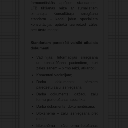
farmaceitiskās aprūpes standartiem,
LFB tikšanās reizē ar žurnālistiem
izmantoja Konsultāciju sniegšanu
standartu – kādai jābūt speciālista
konsultācijai, aptiekā izsniedzot zāles
pret ārsta recepti.
Standartam paredzēti vairāki atbalsta
dokumenti:
Vadlīnijas: Informācijas sniegšana
un konsultēšana pacientiem, kuri
zāles saņem – pirmo reizi, atkārtoti;
Komentāri vadlīnijām;
Darba dokuments: bērniem
paredzētu zāļu izsniegšana;
Darba dokuments: dažādu zāļu
formu pielietošanas specifika;
Darba dokuments: dokumentēšana;
Blokshēma – zāļu izsniegšana pret
recepti;
Blokshēma – zāļu formu lietošanas