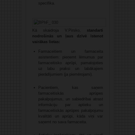
specifika.
Kā skaidroja V.Pirsko,
standarti
nodrošinās un ļaus dzīvē īstenot
vairākas lietas:
Farmaceitiem un farmaceita
asistentiem: pieņemt lēmumus par
farmaceitisko aprūpi, pamatojoties
uz labu praksi un labākajiem
pierādījumiem (ja piemērojami).
Pacientiem, kas saņem
farmaceitiskās aprūpes
pakalpojumus, un sabiedrībai atrast
informāciju par aptieku un
farmaceitiskās aprūpes pakalpojumu
kvalitāti un aprūpi, kāda viņi var
saņemt no sava farmaceita.