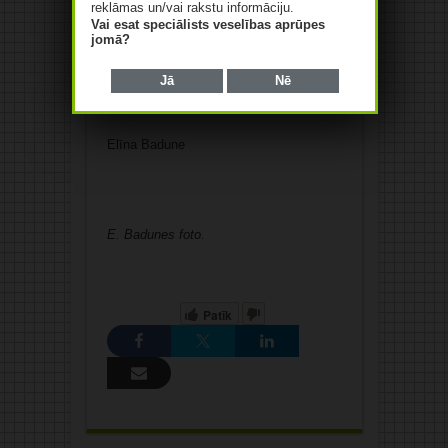
reklāmas un/vai rakstu informāciju.
profesionāla veselības aprūpes
Vai esat speciālists veselības aprūpes
speciālista loma visā veselības aprūpes
jomā?
sistēmā.
Jā
Nē
Elīna Badune
E. Badunes foto.
Patīk