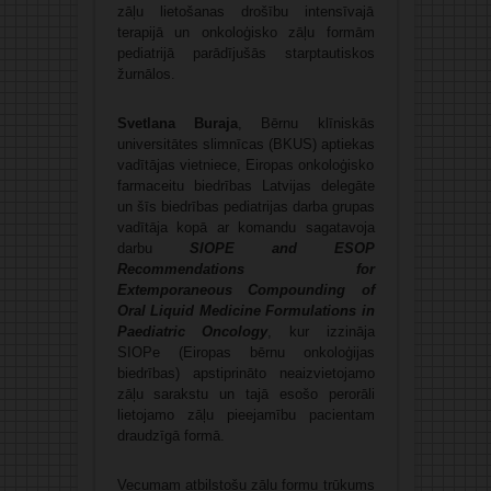
zāļu lietošanas drošību intensīvajā
terapijā un onkoloģisko zāļu formām
pediatrijā parādījušās starptautiskos
žurnālos.
Svetlana Buraja
, Bērnu klīniskās
universitātes slimnīcas (BKUS) aptiekas
vadītājas vietniece, Eiropas onkoloģisko
farmaceitu biedrības Latvijas delegāte
un šīs biedrības pediatrijas darba grupas
vadītāja kopā ar komandu sagatavoja
darbu
SIOPE and ESOP
Recommendations for
Extemporaneous Compounding of
Oral Liquid Medicine Formulations in
Paediatric Oncology
, kur izzināja
SIOPe (Eiropas bērnu onkoloģijas
biedrības) apstiprināto neaizvietojamo
zāļu sarakstu un tajā esošo perorāli
lietojamo zāļu pieejamību pacientam
draudzīgā formā.
Vecumam atbilstošu zāļu formu trūkums