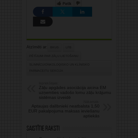
Patīk
Atzīmēti ar:
BKUS
LFB
PĒTĪJUMI PAR ZĀĻU LIETOŠANU
SLIMNĪCU/ONKOLOĢISKO UN KLĪNISKO
FARMACEITU SEKCIJA
Iepriekšējais:
Zāļu apgādes asociācija aicina EM
uzņemties vadošo lomu zāļu krājumu
sistēmas izveidē
Nākamais:
Aptaujas dalībnieki neatbalsta 1,50
EUR pakalpojuma maksas ieviešanu
aptiekās
Saistītie raksti