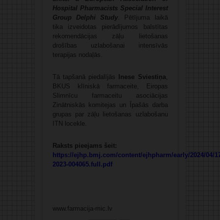
Hospital Pharmacists Special Interest
Group Delphi Study
. Pētījuma laikā
tika izveidotas pierādījumos balstītas
rekomendācijas zāļu lietošanas
drošības uzlabošanai intensīvās
terapijas nodaļās.
Tā tapšanā piedalījās
Inese Sviestiņa
,
BKUS klīniskā farmaceite, Eiropas
Slimnīcu farmaceitu asociācijas
Zinātniskās komitejas un Īpašās darba
grupas par zāļu lietošanas uzlabošanu
ITN locekle.
Raksts pieejams šeit:
https://ejhp.bmj.com/content/ejhpharm/early/2024/04/1
2023-004065.full.pdf
www.farmacija-mic.lv