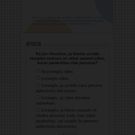
Aptauja
Kā jūs rīkosities, ja klients uzrāda
receptes numuru un vēlas saņemt zāles,
kuras parakstītas citai personai?
Neizsniegšu zāles.
Izsniegšu zāles.
Izsniegšu, ja uzrādīs savu personu
apliecinošu dokumentu.
Izsniegšu, ja zāles domātas
radiniekam.
Izsniegšu, ja klients nosauks tā
cilvēka personas kodu, kam zāles
parakstītas, vai uzrādīs šo personu
apliecinošu dokumentu.