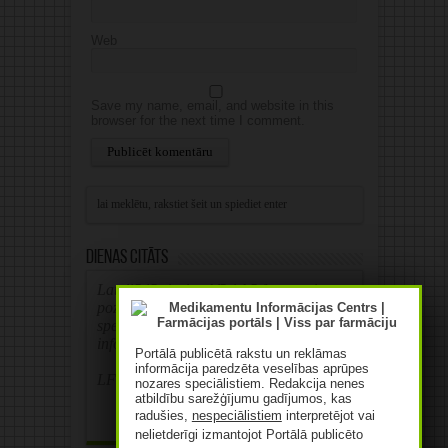
Web
Save my name, email, and website in this
browser for the next time I comment.
Alternative:
Dienas citāts
Latvijā jāstiprina klīniskā farmaceita
pozīcijas slimnīcā un veselības aprūpes
speciālistu komandā, kā arī jāuzlabo
informācijas apmaiņa ar ārstiem.
Portālā publicētā rakstu un reklāmas
informācija paredzēta veselības aprūpes
LFB prezidente Zane Melberga
nozares speciālistiem. Redakcija nenes
atbildību sarežģījumu gadījumos, kas
radušies,
nespeciālistiem
interpretējot vai
nelietderīgi izmantojot Portālā publicēto