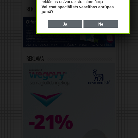
reklāmas un/vai rakstu informāciju.
Vai esat speciālists veselības aprūpes
Reklāma
jomā?
Jā
Nē
Reklāma