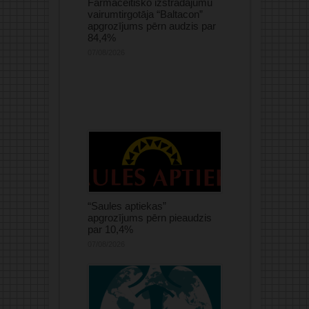
Farmaceitisko izstrādājumu
vairumtirgotāja “Baltacon”
apgrozījums pērn audzis par
84,4%
07/08/2026
“Saules aptiekas”
apgrozījums pērn pieaudzis
par 10,4%
07/08/2026