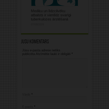
Mediķu un līdzcilvēku
atbalsts ir vienlīdz svarīgi
tuberkulozes ārstēšanā
07/08/2026
Jūsu komentārs
Jūsu e-pasta adrese netiks
publicēta.Atzīmētie lauki ir obligāti
*
Vārds
*
E-pasts
*