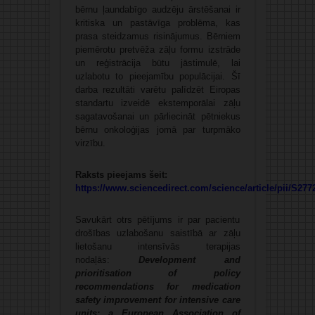
bērnu ļaundabīgo audzēju ārstēšanai ir
kritiska un pastāvīga problēma, kas
prasa steidzamus risinājumus. Bērniem
piemērotu pretvēža zāļu formu izstrāde
un reģistrācija būtu jāstimulē, lai
uzlabotu to pieejamību populācijai. Šī
darba rezultāti varētu palīdzēt Eiropas
standartu izveidē ekstemporālai zāļu
sagatavošanai un pārliecināt pētniekus
bērnu onkoloģijas jomā par turpmāko
virzību.
Raksts pieejams šeit:
https://www.sciencedirect.com/science/article/pii/S27
Savukārt otrs pētījums ir par pacientu
drošības uzlabošanu saistībā ar zāļu
lietošanu intensīvās terapijas
nodaļās:
Development and
prioritisation of policy
recommendations for medication
safety improvement for intensive care
units: a European Association of