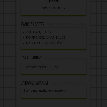
Skatīt rezultātus
Svarīgas saites
ZĀĻU REĢISTRS
KOMPENSĒJAMĀS ZĀLES
UZTURA BAGĀTINĀTĀJI
Rakstu arhīvs
Rakstu
arhīvs
Gaidāmie pasākumi
Šobrīd nav gaidāmo pasākumi.