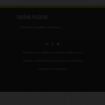
Gaidāmie pasākumi
Šobrīd nav gaidāmo pasākumi.
Redakcija nenes atbildību sarežģījumu gadījumos, kas
radušies, nespeciālistiem interpretējot vai nelietderīgi
izmantojot šo informāciju.