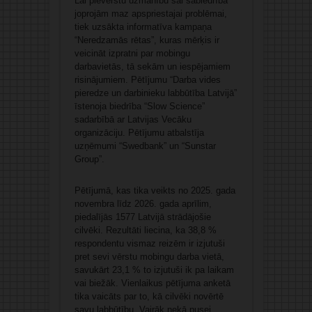
Lai pievērstu uzmanību šai sabiedrībā
joprojām maz apspriestajai problēmai,
tiek uzsākta informatīva kampaņa
“Neredzamās rētas”, kuras mērķis ir
veicināt izpratni par mobingu
darbavietās, tā sekām un iespējamiem
risinājumiem. Pētījumu “Darba vides
pieredze un darbinieku labbūtība Latvijā”
īstenoja biedrība “Slow Science”
sadarbībā ar Latvijas Vecāku
organizāciju. Pētījumu atbalstīja
uzņēmumi “Swedbank” un “Sunstar
Group”.
Pētījumā, kas tika veikts no 2025. gada
novembra līdz 2026. gada aprīlim,
piedalījās 1577 Latvijā strādājošie
cilvēki. Rezultāti liecina, ka 38,8 %
respondentu vismaz reizēm ir izjutuši
pret sevi vērstu mobingu darba vietā,
savukārt 23,1 % to izjutuši ik pa laikam
vai biežāk. Vienlaikus pētījuma anketā
tika vaicāts par to, kā cilvēki novērtē
savu labbūtību. Vairāk nekā pusei