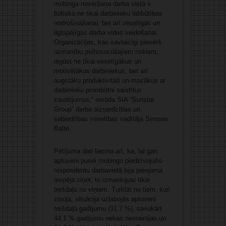
mobinga novēršana darba vietā ir
būtiska ne tikai darbinieku labbūtības
nodrošināšanai, bet arī veselīgas un
ilgtspējīgas darba vides veidošanai.
Organizācijas, kas savlaicīgi pievērš
uzmanību psihosociālajiem riskiem,
iegūst ne tikai veselīgākus un
motivētākus darbiniekus, bet arī
augstāku produktivitāti un mazākus ar
darbinieku prombūtni saistītus
zaudējumus,” norāda SIA “Sunstar
Group” darba aizsardzības un
sabiedrības veselības vadītāja Simona
Balte.
Pētījuma dati liecina arī, ka, lai gan
aptuveni pusei mobingu piedzīvojušo
respondentu darbavietā bija pieejama
iespēja ziņot, to izmantojusi tikai
trešdaļa no viņiem. Turklāt no tiem, kuri
ziņoja, situācija uzlabojās aptuveni
trešdaļā gadījumu (31,7 %), savukārt
44,1 % gadījumu nekas nemainījās un