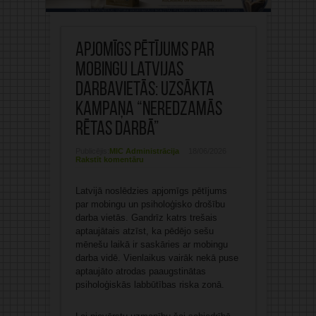
Apjomīgs pētījums par
mobingu Latvijas
darbavietās: uzsākta
kampaņa “Neredzamās
rētas darbā”
Publicējis:
MIC Administrācija
18/06/2026
Rakstīt komentāru
Latvijā noslēdzies apjomīgs pētījums
par mobingu un psiholoģisko drošību
darba vietās. Gandrīz katrs trešais
aptaujātais atzīst, ka pēdējo sešu
mēnešu laikā ir saskāries ar mobingu
darba vidē. Vienlaikus vairāk nekā puse
aptaujāto atrodas paaugstinātas
psiholoģiskās labbūtības riska zonā.