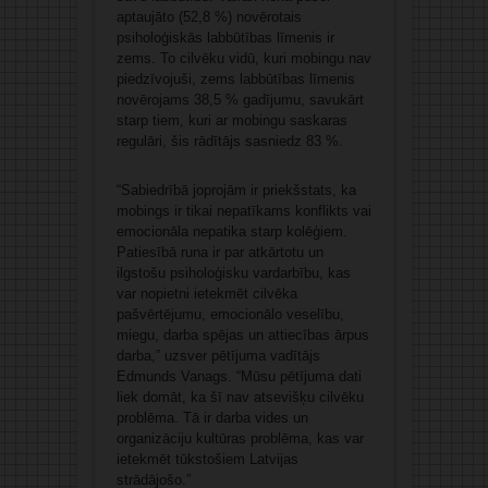
aptaujāto (52,8 %) novērotais
psiholoģiskās labbūtības līmenis ir
zems. To cilvēku vidū, kuri mobingu nav
piedzīvojuši, zems labbūtības līmenis
novērojams 38,5 % gadījumu, savukārt
starp tiem, kuri ar mobingu saskaras
regulāri, šis rādītājs sasniedz 83 %.
“Sabiedrībā joprojām ir priekšstats, ka
mobings ir tikai nepatīkams konflikts vai
emocionāla nepatika starp kolēģiem.
Patiesībā runa ir par atkārtotu un
ilgstošu psiholoģisku vardarbību, kas
var nopietni ietekmēt cilvēka
pašvērtējumu, emocionālo veselību,
miegu, darba spējas un attiecības ārpus
darba,” uzsver pētījuma vadītājs
Edmunds Vanags. “Mūsu pētījuma dati
liek domāt, ka šī nav atsevišķu cilvēku
problēma. Tā ir darba vides un
organizāciju kultūras problēma, kas var
ietekmēt tūkstošiem Latvijas
strādājošo.”