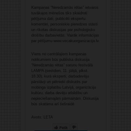
Kampaņas “Neredzamās rētas” ietvaros
tuvākajos mēnešos tiks skaidroti
pētījuma dati, publicēti ekspertu
komentāri, personiskie pieredzes stāsti
un rīkotas diskusijas par psiholoģisko
drošību darbavietās. Vairāk informācijas
par pētījumu www.vecakuorganizacija.lv.
Viens no centrālajiem kampaņas
notikumiem būs publiska diskusija
“Neredzamās rētas” sarunu festivālā
LAMPA (sestdien, 11. jūlijā, plkst.
18.30), kurā eksperti, darbadevēju
pārstāvji un pētnieki diskutēs par
mobinga izplatību Latvijā, organizāciju
kultūru, darba devēju atbildību un
nepieciešamajām pārmaiņām. Diskusija
būs skatāma arī tiešraidē.
Avots: LETA
Patīk