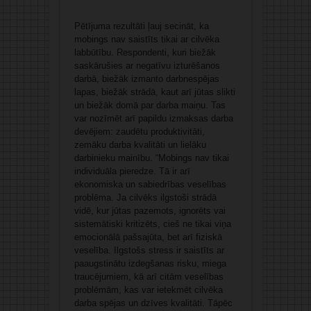
Pētījuma rezultāti ļauj secināt, ka
mobings nav saistīts tikai ar cilvēka
labbūtību. Respondenti, kuri biežāk
saskārušies ar negatīvu izturēšanos
darbā, biežāk izmanto darbnespējas
lapas, biežāk strādā, kaut arī jūtas slikti
un biežāk domā par darba maiņu. Tas
var nozīmēt arī papildu izmaksas darba
devējiem: zaudētu produktivitāti,
zemāku darba kvalitāti un lielāku
darbinieku mainību. “Mobings nav tikai
individuāla pieredze. Tā ir arī
ekonomiska un sabiedrības veselības
problēma. Ja cilvēks ilgstoši strādā
vidē, kur jūtas pazemots, ignorēts vai
sistemātiski kritizēts, cieš ne tikai viņa
emocionālā pašsajūta, bet arī fiziskā
veselība. Ilgstošs stress ir saistīts ar
paaugstinātu izdegšanas risku, miega
traucējumiem, kā arī citām veselības
problēmām, kas var ietekmēt cilvēka
darba spējas un dzīves kvalitāti. Tāpēc