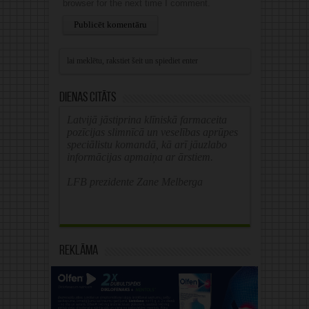
browser for the next time I comment.
Alternative:
Dienas citāts
Latvijā jāstiprina klīniskā farmaceita
pozīcijas slimnīcā un veselības aprūpes
speciālistu komandā, kā arī jāuzlabo
informācijas apmaiņa ar ārstiem.
LFB prezidente Zane Melberga
Reklāma