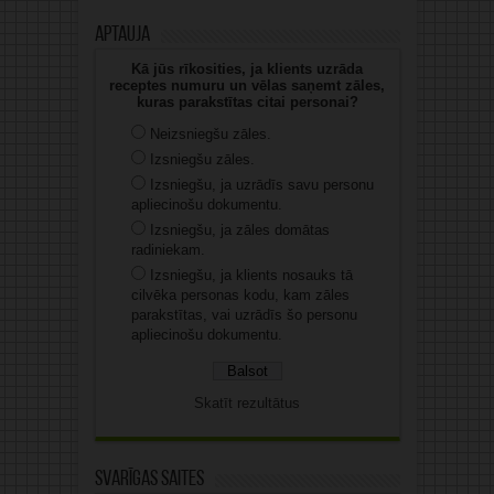
Aptauja
Kā jūs rīkosities, ja klients uzrāda
receptes numuru un vēlas saņemt zāles,
kuras parakstītas citai personai?
Neizsniegšu zāles.
Izsniegšu zāles.
Izsniegšu, ja uzrādīs savu personu
apliecinošu dokumentu.
Izsniegšu, ja zāles domātas
radiniekam.
Izsniegšu, ja klients nosauks tā
cilvēka personas kodu, kam zāles
parakstītas, vai uzrādīs šo personu
apliecinošu dokumentu.
Skatīt rezultātus
Svarīgas saites