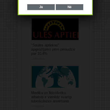
Jā
Nē
“Saules aptiekas”
apgrozījums pērn pieaudzis
par 10,4%
07/08/2026
Mediķu un līdzcilvēku
atbalsts ir vienlīdz svarīgi
tuberkulozes ārstēšanā
07/08/2026