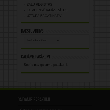
ZĀĻU REĢISTRS
KOMPENSĒJAMĀS ZĀLES
UZTURA BAGĀTINĀTĀJI
Rakstu arhīvs
Rakstu
arhīvs
Gaidāmie pasākumi
Šobrīd nav gaidāmo pasākumi.
Gaidāmie pasākumi