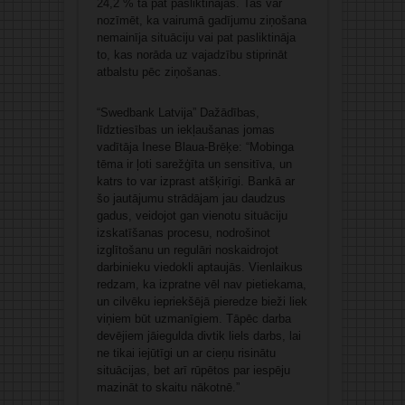
24,2 % tā pat pasliktinājās. Tas var
nozīmēt, ka vairumā gadījumu ziņošana
nemainīja situāciju vai pat pasliktināja
to, kas norāda uz vajadzību stiprināt
atbalstu pēc ziņošanas.
“Swedbank Latvija” Dažādības,
līdztiesības un iekļaušanas jomas
vadītāja Inese Blaua-Brēķe: “Mobinga
tēma ir ļoti sarežģīta un sensitīva, un
katrs to var izprast atšķirīgi. Bankā ar
šo jautājumu strādājam jau daudzus
gadus, veidojot gan vienotu situāciju
izskatīšanas procesu, nodrošinot
izglītošanu un regulāri noskaidrojot
darbinieku viedokli aptaujās. Vienlaikus
redzam, ka izpratne vēl nav pietiekama,
un cilvēku iepriekšējā pieredze bieži liek
viņiem būt uzmanīgiem. Tāpēc darba
devējiem jāiegulda divtik liels darbs, lai
ne tikai iejūtīgi un ar cieņu risinātu
situācijas, bet arī rūpētos par iespēju
mazināt to skaitu nākotnē.”