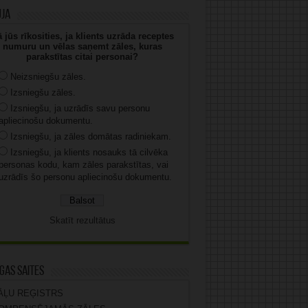
uja
 jūs rīkosities, ja klients uzrāda receptes
numuru un vēlas saņemt zāles, kuras
parakstītas citai personai?
Neizsniegšu zāles.
Izsniegšu zāles.
Izsniegšu, ja uzrādīs savu personu
apliecinošu dokumentu.
Izsniegšu, ja zāles domātas radiniekam.
Izsniegšu, ja klients nosauks tā cilvēka
personas kodu, kam zāles parakstītas, vai
uzrādīs šo personu apliecinošu dokumentu.
Skatīt rezultātus
gas saites
ĀĻU REĢISTRS