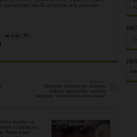
K
ar savu veselības stāvokli un mudināt vairāk pievērsties
U
Rakst
Patīk
Rak
arhī
Gaidā
Šob
Nākamais:
r
Apjomīgs pētījums par mobingu
Latvijas darbavietās: uzsākta
kampaņa “Neredzamās rētas darbā”
nisko elastīgo un
sijas izstrādājumu
ja “Tonus Elast”