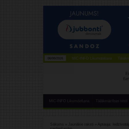
MIC-INFO Likumdošana
Tālākm
06/08/2026
MIC-INFO Likumdošana
Tālākmācības testi
Sākums
»
Jaunākie raksti
»
Aptauja: Iedzīvotā
saslimšanām