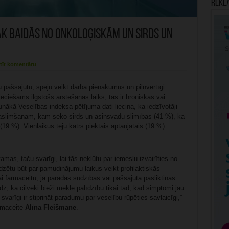
Rekl
rāk baidās no onkoloģiskām un sirds un
tīt komentāru
pašsajūtu, spēju veikt darba pienākumus un pilnvērtīgi
pieciešams ilgstošs ārstēšanās laiks, tās ir hroniskas vai
ākā Veselības indeksa pētījuma dati liecina, ka iedzīvotāji
aslimšanām, kam seko sirds un asinsvadu slimības (41 %), kā
19 %). Vienlaikus teju katrs piektais aptaujātais (19 %)
mas, taču svarīgi, lai tās nekļūtu par iemeslu izvairīties no
adzētu būt par pamudinājumu laikus veikt profilaktiskās
ai farmaceitu, ja parādās sūdzības vai pašsajūta pasliktinās
dz, ka cilvēki bieži meklē palīdzību tikai tad, kad simptomi jau
 svarīgi ir stiprināt paradumu par veselību rūpēties savlaicīgi,”
armaceite
Alīna Fleišmane
.