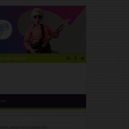
 zāļu saraksts
ksts