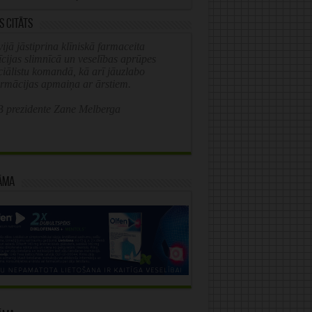
s citāts
ijā jāstiprina klīniskā farmaceita
īcijas slimnīcā un veselības aprūpes
ciālistu komandā, kā arī jāuzlabo
ormācijas apmaiņa ar ārstiem.
 prezidente Zane Melberga
āma