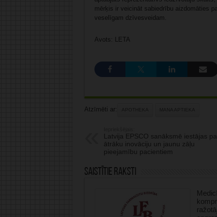
mērķis ir veicināt sabiedrību aizdomāties p
veselīgam dzīvesveidam.
Avots: LETA
Atzīmēti ar:
APOTHEKA
MANA APTIEKA
Iepriekšējais:
Latvija EPSCO sanāksmē iestājas pa
ātrāku inovāciju un jaunu zāļu
pieejamību pacientiem
Saistītie raksti
Medicī
kompre
ražotā