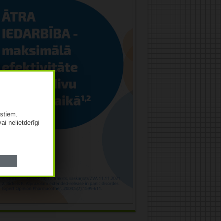
istiem.
vai nelietderīgi