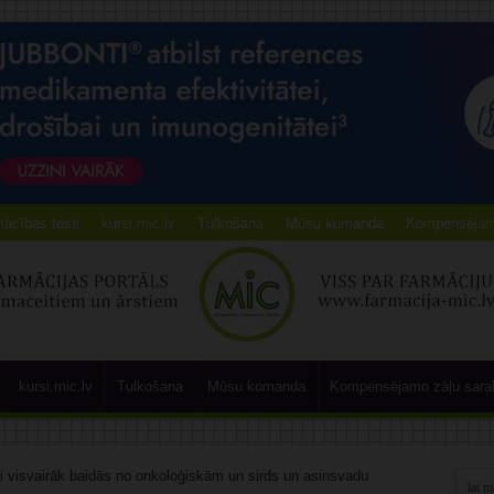
ācības testi
kursi.mic.lv
Tulkošana
Mūsu komanda
Kompensējamo
kursi.mic.lv
Tulkošana
Mūsu komanda
Kompensējamo zāļu sara
ji visvairāk baidās no onkoloģiskām un sirds un asinsvadu