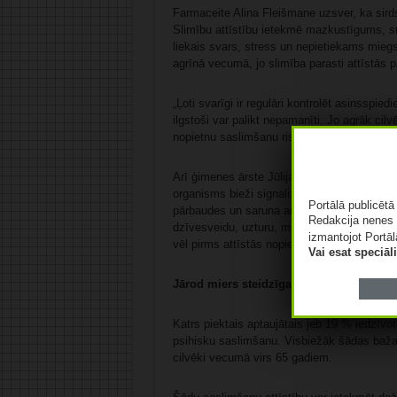
Farmaceite Alina Fleišmane uzsver, ka sirds 
Slimību attīstību ietekmē mazkustīgums, s
liekais svars, stress un nepietiekams miegs,
agrīnā vecumā, jo slimība parasti attīstās 
„Ļoti svarīgi ir regulāri kontrolēt asinsspied
ilgstoši var palikt nepamanīti. Jo agrāk cilv
nopietnu saslimšanu risku nākotnē,” uzsver
Arī ģimenes ārste Jūlija Balandina skaidro,
organisms bieži signalizē par pārslodzi un 
Portālā publicēt
pārbaudes un saruna ar ārstu vismaz reizi ga
Redakcija nenes 
dzīvesveidu, uzturu, miega kvalitāti, fizis
izmantojot Portāl
vēl pirms attīstās nopietnas komplikācijas.”
Vai esat speciā
Jārod miers steidzīgajā ikdienā
Katrs piektais aptaujātais jeb 19 % iedzīvotā
psihisku saslimšanu. Visbiežāk šādas bažas 
cilvēki vecumā virs 65 gadiem.