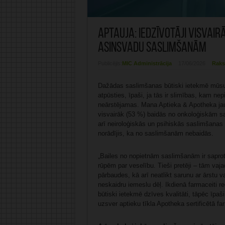
Aptauja: Iedzīvotāji visvai
asinsvadu saslimšanām
Publicējis:
MIC Administrācija
17/06/2026
Raks
Dažādas saslimšanas būtiski ietekmē mūsu 
atpūsties, īpaši, ja tās ir slimības, kam ne
neārstējamas. Mana Aptieka & Apotheka jaun
visvairāk (53 %) baidās no onkoloģiskām s
arī neiroloģiskās un psihiskās saslimšanas (
norādījis, ka no saslimšanām nebaidās.
„Bailes no nopietnām saslimšanām ir saprota
rūpēm par veselību. Tieši pretēji – tām vaj
pārbaudes, kā arī neatlikt sarunu ar ārstu v
neskaidru iemeslu dēļ. Ikdienā farmaceiti re
būtiski ietekmē dzīves kvalitāti, tāpēc īpaši
uzsver aptieku tīkla Apotheka sertificētā f