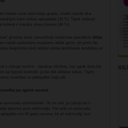
mas
m baidās visās iedzīvotāju grupās, izteikti mazāk tikai
nobažījies katrs trešais aptaujātais (33 %). Tāpat nedaudz
 ikdienā ir mazāks stresa līmenis (44 %).
stitute” ģimenes ārste, preventīvās medicīnas speciāliste
Jūlija
n vairāk saslimšanu iespējams atklāt agrīni, vēl pirms tās
eikta diagnostika bieži būtiski uzlabo ārstēšanas rezultātus un
kai ir milzīga nozīme – daudzas slimības, kas agrāk šķita ļoti
Rekl
 vai ilgstoši kontrolēt, ja tās tiek atklātas laikus. Tāpēc
 nevis izvairīties no pārbaudēm baiļu dēļ.
uzmanība jau agrīnā vecumā
s un asinsvadu saslimšanām. Un ne velti, jo Latvijā tas ir
das aptuveni puse iedzīvotāju. Par sirds un asinsvadu
ptaujātie virs 65 gadu vecuma, kā arī iedzīvotāji, kuri