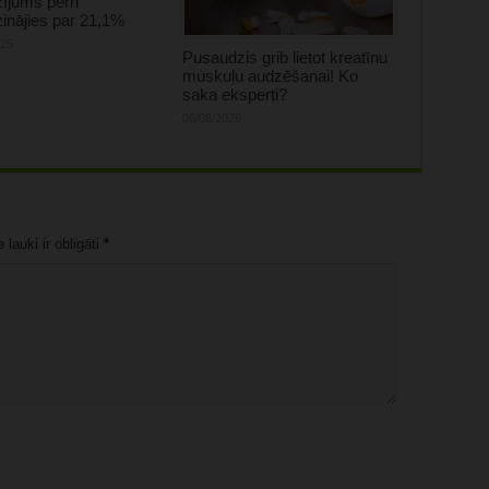
zījums pērn
inājies par 21,1%
026
Pusaudzis grib lietot kreatīnu
muskuļu audzēšanai! Ko
saka eksperti?
06/08/2026
lauki ir obligāti
*