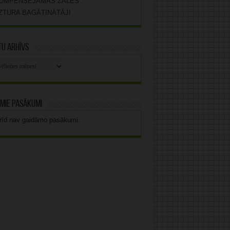
OMPENSĒJAMĀS ZĀLES
ZTURA BAGĀTINĀTĀJI
u arhīvs
stu
vs
mie pasākumi
rīd nav gaidāmo pasākumi.