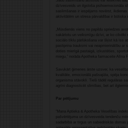
Šādu saslimšanu attīstību var ietekmēt dažād
dzīvesveids un ilgstoša psihoemocionāla sl
saslimšanas ir iespējams novērst, ikdienas
aktivitātēm un stresa pārvaldībai ir būtisk
„Mūsdienās viens no papildu spriedzes avotie
sakārtotu un veiksmīgu dzīvi, ar ko cilvēki 
sociālo tīklu pārlūkošana var šķist kā īss at
pastiprina trauksmi vai neapmierinātību ar se
doties mierīgā pastaigā, izkustēties, sporto
miegu,” norāda Apotheka farmaceite Alīna 
Savukārt ģimenes ārste uzsver, ka veselība
kvalitāte, emocionālā pašsajūta, spēja koncent
organisma stāvokli. Tieši tādēļ regulāras sa
agrīni diagnosticēt slimības, bet arī ilgterm
Par pētījumu
“Mana Aptieka & Apotheka Veselības indekss
pašvērtējuma un dzīvesveida tendenču mērīj
sadarbībā ar tirgus un sabiedriskās domas p
aptaujāts reprezentatīvs iedzīvotāju skaits