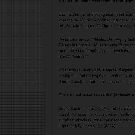
Arī onkoloģiskās saslimšanas ir ārstēja
Dati liecina, ka no onkoloģiskām saslimšanā
vecumā no 18 līdz 24 gadiem, kur par to ir 
mazāk uztraucas iedzīvotāji, kuriem kopumā
„Veselības centra 4” filiāles „Anti-Aging In
Balandina
norāda: „Mūsdienu medicīnā arvie
rada nopietnus simptomus, un tieši laikus v
dzīves kvalitāti.”
Viņa uzsver, ka onkoloģijā agrīnai diagnosti
biedējošas, šobrīd iespējams veiksmīgi ārstēt
daudz drošāk ir zināt un rīkoties savlaicīgi,
Sirds un asinsvadu veselībai jāpievērš 
Iedzīvotāji ir ļoti noraizējušies arī par sird
biežākais nāves cēlonis, no kura mūžībā do
slimībām visvairāk uztraucas gados vecāki a
kopumā dzīvo neveselīgi (47 %).