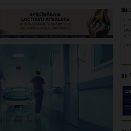
Diena
Latv
poz
spe
inf
LFB
Rekl