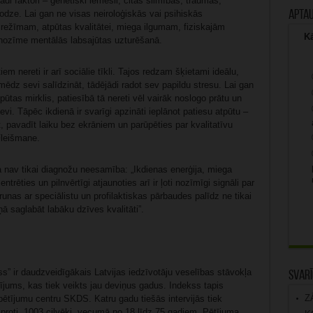
i faktori – ģenētiski iemesli, citas slimības, traumas,
odze. Lai gan ne visas neiroloģiskās vai psihiskās
Apta
 režīmam, atpūtas kvalitātei, miega ilgumam, fiziskajām
Kā
a nozīme mentālās labsajūtas uzturēšanā.
m nereti ir arī sociālie tīkli. Tajos redzam šķietami ideālu,
mēdz sevi salīdzināt, tādējādi radot sev papildu stresu. Lai gan
pūtas mirklis, patiesībā tā nereti vēl vairāk noslogo prātu un
vi. Tāpēc ikdienā ir svarīgi apzināti ieplānot patiesu atpūtu –
t, pavadīt laiku bez ekrāniem un parūpēties par kvalitatīvu
Fleišmane.
 nav tikai diagnožu neesamība: „Ikdienas enerģija, miega
rēties un pilnvērtīgi atjaunoties arī ir ļoti nozīmīgi signāli par
runas ar speciālistu un profilaktiskas pārbaudes palīdz ne tikai
iņā saglabāt labāku dzīves kvalitāti”.
” ir daudzveidīgākais Latvijas iedzīvotāju veselības stāvokļa
Svarī
ums, kas tiek veikts jau deviņus gadus. Indekss tapis
Z
ētījumu centru SKDS. Katru gadu tiešās intervijās tiek
, proti, 1003 cilvēki, vecumā no 18 līdz 75 gadiem. Pētījuma