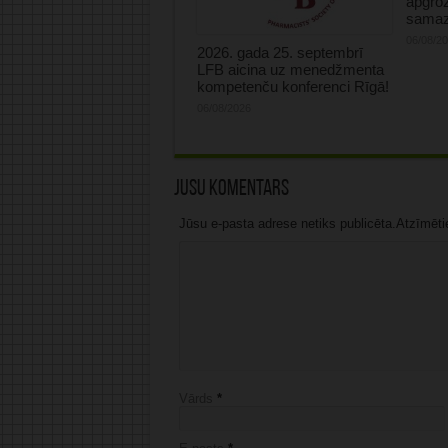
apgro
samaz
06/08/2
2026. gada 25. septembrī
LFB aicina uz menedžmenta
kompetenču konferenci Rīgā!
06/08/2026
Jūsu komentārs
Jūsu e-pasta adrese netiks publicēta.Atzīmētie 
Vārds
*