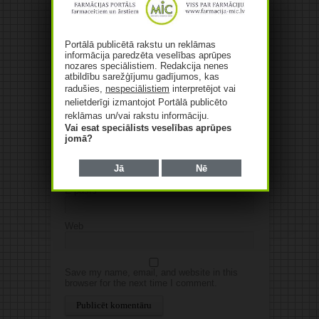
Jūsu komentārs
Jūsu e-pasta adrese netiks
publicēta.Atzīmētie lauki ir obligāti
*
Portālā publicētā rakstu un reklāmas
informācija paredzēta veselības aprūpes
nozares speciālistiem. Redakcija nenes
atbildību sarežģījumu gadījumos, kas
radušies,
nespeciālistiem
interpretējot vai
nelietderīgi izmantojot Portālā publicēto
reklāmas un/vai rakstu informāciju.
Vai esat speciālists veselības aprūpes
jomā?
Vārds
*
Jā
Nē
E-pasts
*
Web
Save my name, email, and website in this
browser for the next time I comment.