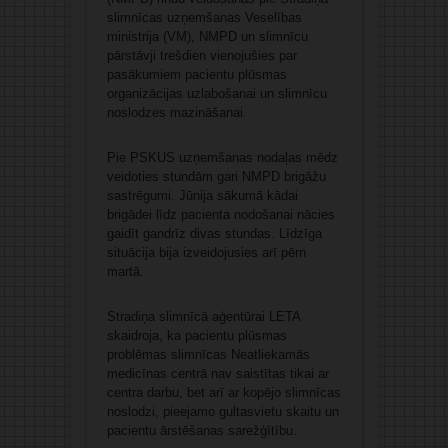
slimnīcas uzņemšanas Veselības
ministrija (VM), NMPD un slimnīcu
pārstāvji trešdien vienojušies par
pasākumiem pacientu plūsmas
organizācijas uzlabošanai un slimnīcu
noslodzes mazināšanai.
Pie PSKUS uzņemšanas nodaļas mēdz
veidoties stundām gari NMPD brigāžu
sastrēgumi. Jūnija sākumā kādai
brigādei līdz pacienta nodošanai nācies
gaidīt gandrīz divas stundas. Līdzīga
situācija bija izveidojusies arī pērn
martā.
Stradiņa slimnīcā aģentūrai LETA
skaidroja, ka pacientu plūsmas
problēmas slimnīcas Neatliekamās
medicīnas centrā nav saistītas tikai ar
centra darbu, bet arī ar kopējo slimnīcas
noslodzi, pieejamo gultasvietu skaitu un
pacientu ārstēšanas sarežģītību.