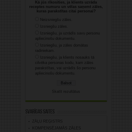
Kā jūs rīkosities, ja klients uzrāda
receptes numuru un vēlas saņemt zāles,
kuras parakstītas citai personai?
Neizsniegšu zāles.
Izsniegšu zāles.
Izsniegšu, ja uzrādīs savu personu
apliecinošu dokumentu.
Izsniegšu, ja zāles domātas
radiniekam.
Izsniegšu, ja klients nosauks tā
cilvēka personas kodu, kam zāles
parakstītas, vai uzrādīs šo personu
apliecinošu dokumentu.
Skatīt rezultātus
Svarīgas saites
ZĀĻU REĢISTRS
KOMPENSĒJAMĀS ZĀLES