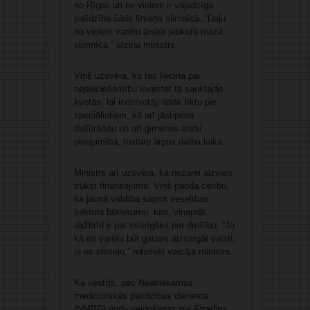
no Rīgas un ne visiem ir vajadzīga
palīdzība šāda līmeņa slimnīcā. “Daļu
no viņiem varētu ārstēt jebkurā mazā
slimnīcā,” atzina ministrs.
Viņš uzsvēra, ka tas liecina par
nepieciešamību investēt tā sauktajās
kvotās, lai iedzīvotāji ātrāk tiktu pie
speciālistiem, kā arī jāstiprina
dežūrārstu un arī ģimenes ārstu
pieejamība, tostarp ārpus darba laika.
Ministrs arī uzsvēra, ka nozarei aizvien
trūkst finansējuma. Viņš pauda cerību,
ka jaunā valdība saprot veselības
sektora būtiskumu, kas, viņaprāt,
dažbrīd ir pat svarīgāks par drošību. “Jo
kā es varētu būt gatavs aizsargāt valsti,
ja es slimoju,” retoriski vaicāja ministrs.
Kā vēstīts, pēc Neatliekamās
medicīniskās palīdzības dienesta
(NMPD) rindu veidošanās pie Stradiņa