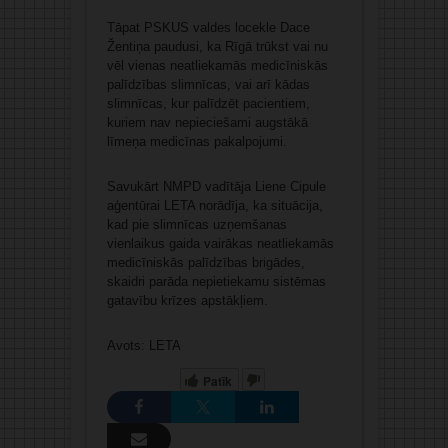
Tāpat PSKUS valdes locekle Dace
Žentiņa paudusi, ka Rīgā trūkst vai nu
vēl vienas neatliekamās medicīniskās
palīdzības slimnīcas, vai arī kādas
slimnīcas, kur palīdzēt pacientiem,
kuriem nav nepieciešami augstākā
līmeņa medicīnas pakalpojumi.
Savukārt NMPD vadītāja Liene Cipule
aģentūrai LETA norādīja, ka situācija,
kad pie slimnīcas uzņemšanas
vienlaikus gaida vairākas neatliekamās
medicīniskās palīdzības brigādes,
skaidri parāda nepietiekamu sistēmas
gatavību krīzes apstākļiem.
Avots: LETA
Patīk