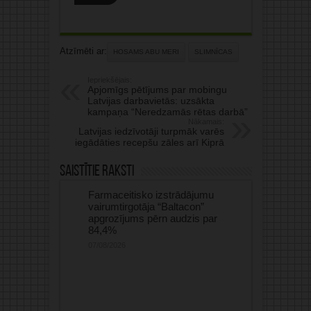
Atzīmēti ar:
HOSAMS ABU MERI
SLIMNĪCAS
Iepriekšējais:
Apjomīgs pētījums par mobingu
Latvijas darbavietās: uzsākta
kampaņa “Neredzamās rētas darbā”
Nākamais:
Latvijas iedzīvotāji turpmāk varēs
iegādāties recepšu zāles arī Kiprā
Saistītie raksti
Farmaceitisko izstrādājumu
vairumtirgotāja “Baltacon”
apgrozījums pērn audzis par
84,4%
07/08/2026