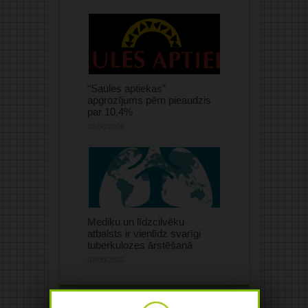
“Saules aptiekas”
apgrozījums pērn pieaudzis
par 10,4%
07/08/2026
Mediķu un līdzcilvēku
atbalsts ir vienlīdz svarīgi
tuberkulozes ārstēšanā
07/08/2026