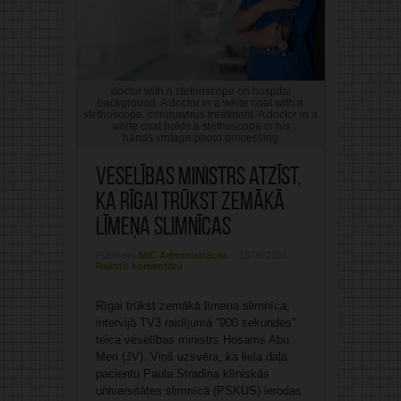
doctor with a stethoscope on hospital
background. A doctor in a white coat with a
stethoscope. coronavirus treatment. A doctor in a
white coat holds a stethoscope in his
hands.vintage photo processing
Veselības ministrs atzīst,
ka Rīgai trūkst zemākā
līmeņa slimnīcas
Publicējis:
MIC Administrācija
18/06/2026
Rakstīt komentāru
Rīgai trūkst zemākā līmeņa slimnīca,
intervijā TV3 raidījumā “900 sekundes”
teica veselības ministrs Hosams Abu
Meri (JV). Viņš uzsvēra, ka liela daļa
pacientu Paula Stradiņa klīniskās
universitātes slimnīcā (PSKUS) ierodas