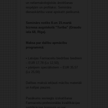
un nefarmakoloģiskās ārstēšanas
iespējām un profilaksi. Semināra
dienaskārtību varat apskatīt pielikumā.
Seminārs notiks 8.un 15.martā
biznesa augstskolā “Turība” (Graudu
iela 68, Rīga).
Maksa par dalību apmācību
programmā:
• Latvijas Farmaceitu biedrības biedriem
– EUR 17,78 (Ls 12,50),
• pārējiem speciālistiem – EUR 35,57
(Ls 25,00).
Dalības maksā iekļauti mācību materiāli
un kafijas pauzes.
Pasākums iesniegts izskatīšanai
Farmaceitu profesionālās kvalifikācijas
sertifikācijas komisijā un par