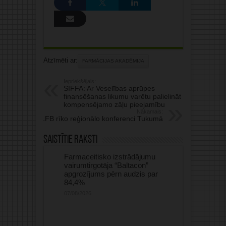
Atzīmēti ar:
FARMĀCIJAS AKADĒMIJA
Iepriekšējais:
SIFFA: Ar Veselības aprūpes
finansēšanas likumu varētu palielināt
kompensējamo zāļu pieejamību
Nākamais:
LFB rīko reģionālo konferenci Tukumā
Saistītie raksti
Farmaceitisko izstrādājumu
vairumtirgotāja “Baltacon”
apgrozījums pērn audzis par
84,4%
07/08/2026