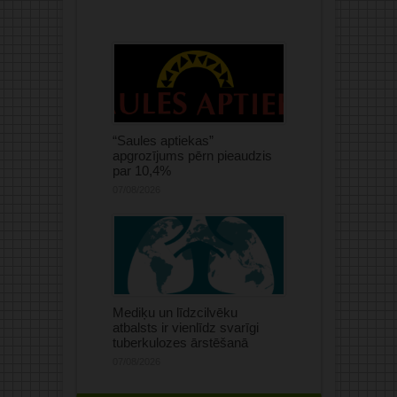
“Saules aptiekas”
apgrozījums pērn pieaudzis
par 10,4%
07/08/2026
Mediķu un līdzcilvēku
atbalsts ir vienlīdz svarīgi
tuberkulozes ārstēšanā
07/08/2026