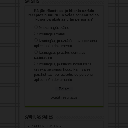
Aptauja
Kā jūs rīkosities, ja klients uzrāda
receptes numuru un vēlas saņemt zāles,
kuras parakstītas citai personai?
Neizsniegšu zāles.
Izsniegšu zāles.
Izsniegšu, ja uzrādīs savu personu
apliecinošu dokumentu.
Izsniegšu, ja zāles domātas
radiniekam.
Izsniegšu, ja klients nosauks tā
cilvēka personas kodu, kam zāles
parakstītas, vai uzrādīs šo personu
apliecinošu dokumentu.
Skatīt rezultātus
Svarīgas saites
ZĀĻU REĢISTRS