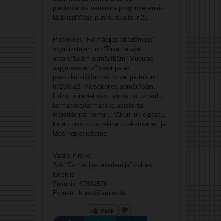
piedalīšanos seminārā prognozējamais
tālākizglītības punktu skaits ir 23.
Pieteikties “Farmācijas akadēmijas”
organizētajām un “Teva Latvija”
atbalstītajām apmācībām “Muguras
sāpju eksperts” varat pa e-
pastu
kursi@farmak.lv
vai pa tālruni
67280522. Piesakoties apmācībām,
lūdzu, norādiet savu vārdu un uzvārdu,
farmaceita/farmaceita asistenta
reģistrācijas numuru, tālruni un e-pastu,
kā arī rekvizītus rēķina izrakstīšanai, ja
tāds nepieciešams.
Valdis Pirsko,
SIA “Farmācijas akadēmija” valdes
loceklis
Tālrunis: 67502576
E-pasts:
kursi@farmak.lv
Patīk