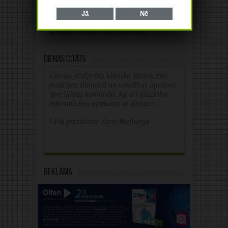
Jā
Nē
Alternative:
Dienas citāts
Latvijā jāstiprina klīniskā farmaceita
pozīcijas slimnīcā un veselības aprūpes
speciālistu komandā, kā arī jāuzlabo
informācijas apmaiņa ar ārstiem.
LFB prezidente Zane Melberga
Reklāma