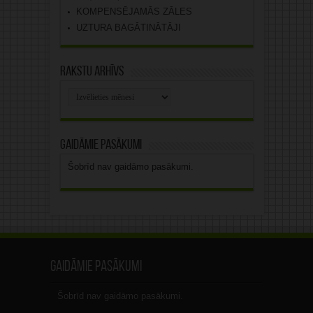
KOMPENSĒJAMĀS ZĀLES
UZTURA BAGĀTINĀTĀJI
Rakstu arhīvs
Rakstu
arhīvs
Gaidāmie pasākumi
Šobrīd nav gaidāmo pasākumi.
Gaidāmie pasākumi
Šobrīd nav gaidāmo pasākumi.