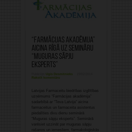
“Farmācijas akadēmija”
aicina Rīgā uz semināru
“Muguras sāpju
eksperts”
Publicējis:
Ugis Desmitnieks
19/02/2014
Rakstīt komentāru
Latvijas Farmaceitu biedrības izglītības
uzņēmums “Farmācijas akadēmija”
sadarbībā ar “Teva Latvija” aicina
farmaceitus un farmaceita asistentus
piedalīties divu dienu seminārā
“Muguras sāpju eksperts”. Seminārā
varēsiet uzzināt par muguras sāpju
rašanos un iemesliem, farmakoloģiskās