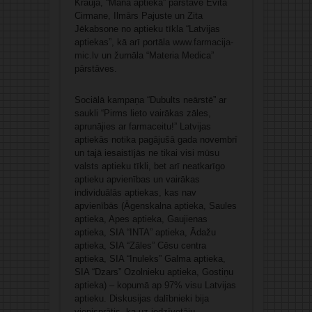
Krauja, “Mana aptieka” pārstāve Evita
Cirmane, Ilmārs Pajuste un Zita
Jēkabsone no aptieku tīkla “Latvijas
aptiekas”, kā arī portāla
www.farmacija-
mic.lv
un žurnāla “Materia Medica”
pārstāves.
Sociālā kampaņa “Dubults neārstē” ar
saukli “Pirms lieto vairākas zāles,
aprunājies ar farmaceitu!” Latvijas
aptiekās notika pagājušā gada novembrī
un tajā iesaistījās ne tikai visi mūsu
valsts aptieku tīkli, bet arī neatkarīgo
aptieku apvienības un vairākas
individuālās aptiekas, kas nav
apvienībās (Āgenskalna aptieka, Saules
aptieka, Apes aptieka, Gaujienas
aptieka, SIA “INTA” aptieka, Ādažu
aptieka, SIA “Zāles” Cēsu centra
aptieka, SIA “Inuleks” Galma aptieka,
SIA “Dzars” Ozolnieku aptieka, Gostiņu
aptieka) – kopumā ap 97% visu Latvijas
aptieku. Diskusijas dalībnieki bija
vienisprātis, ka uz iedzīvotāju