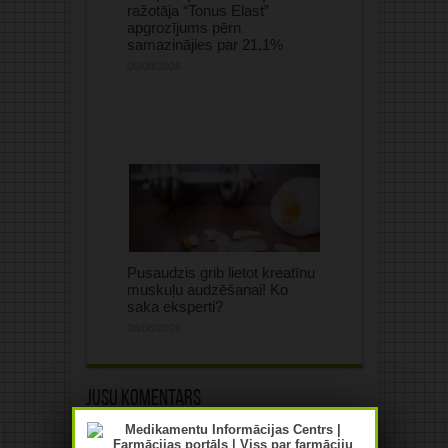
ražotāja “Tonus Elast”
apgrozījums pērn
samazinājies par 21,1%
06/08/2026
Pusaudzis grib lietot kreatīnu
muskuļu audzēšanai! Ko
saka eksperti?
06/08/2026
Jūsu komentārs
Jūsu e-pasta adrese netiks