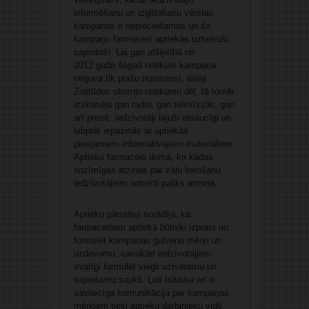
informēšanu un izglītošanu vērstas
kampaņas ir nepieciešamas un šo
kampaņu farmaceiti aptiekās uztvēruši
saprotoši. Lai gan atšķirībā no
2012.gada šogad notikusī kampaņa
neguva tik plašu rezonansi, daļēji
Zolitūdes skumjo notikumu dēļ, tā tomēr
izskanēja gan radio, gan televīzijās, gan
arī presē. Iedzīvotāji bijuši atsaucīgi un
labprāt iepazinās ar aptiekās
pieejamiem informatīvajiem materiāliem.
Aptieku farmaceiti domā, ka kādas
nozīmīgas atziņas par zāļu lietošanu
iedzīvotājiem noteikti paliks atmiņā.
Aptieku pārstāvji norādīja, ka
farmaceitiem aptiekā būtiski izprast un
formulēt kampaņas galveno mērķi un
uzdevumu, savukārt iedzīvotājiem
svarīgi formulēt viegli uztveramu un
saprotamu saukli. Ļoti būtiska arī ir
savlaicīga komunikācija par kampaņas
mērķiem tieši aptieku darbinieku vidē,