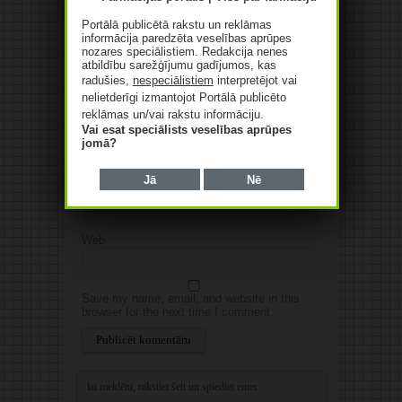
publicēta.Atzīmētie lauki ir obligāti
*
Portālā publicētā rakstu un reklāmas
informācija paredzēta veselības aprūpes
nozares speciālistiem. Redakcija nenes
atbildību sarežģījumu gadījumos, kas
radušies,
nespeciālistiem
interpretējot vai
nelietderīgi izmantojot Portālā publicēto
reklāmas un/vai rakstu informāciju.
Vai esat speciālists veselības aprūpes
jomā?
Vārds
*
Jā
Nē
E-pasts
*
Web
Save my name, email, and website in this
browser for the next time I comment.
Alternative: