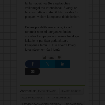
lai farmaceiti varētu sagatavoties
veiksmīgai tās īstenošanai. Svarīgi arī,
lai informatīvie materiāli būtu savlaicīgi
pieejami visiem kampaņas dalībniekiem.
Diskusijas dalībnieki atzina, ka arī
turpmāk noteikti jāorganizē šādas
sociālās kampaņas un nolēma tuvākajā
laikā lemt par šajā gadā aktuālu
kampaņas tēmu. LFB ir atvērta kolēģu
ierosinājumiem šajā jomā.
Patīk
Atzīmēti ar:
EVITA CIRMANE
ILMĀRS PAJUSTE
ILZE PRIEDNIECE
KITIJA BLUMFELDE
LATVIJAS FARMACEITU BIEDRĪBA
NORA KRAUJA