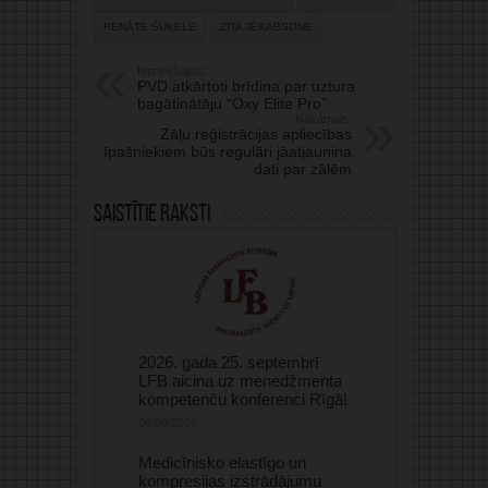
RENĀTE ŠUKELE
ZITA JĒKABSONE
Iepriekšējais:
PVD atkārtoti brīdina par uztura
bagātinātāju “Oxy Elite Pro”
Nākamais:
Zāļu reģistrācijas apliecības
īpašniekiem būs regulāri jāatjaunina
dati par zālēm
Saistītie raksti
2026. gada 25. septembrī
LFB aicina uz menedžmenta
kompetenču konferenci Rīgā!
06/08/2026
Medicīnisko elastīgo un
kompresijas izstrādājumu