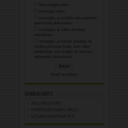
Neizsniegšu zāles.
Izsniegšu zāles.
Izsniegšu, ja uzrādīs savu personu
apliecinošu dokumentu.
Izsniegšu, ja zāles domātas
radiniekam.
Izsniegšu, ja klients nosauks tā
cilvēka personas kodu, kam zāles
parakstītas, vai uzrādīs šo personu
apliecinošu dokumentu.
Skatīt rezultātus
Svarīgas saites
ZĀĻU REĢISTRS
KOMPENSĒJAMĀS ZĀLES
UZTURA BAGĀTINĀTĀJI