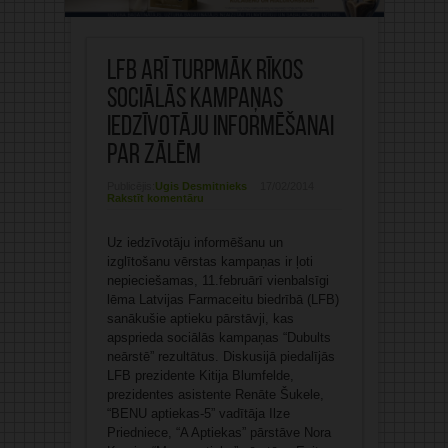
LFB arī turpmāk rīkos
sociālās kampaņas
iedzīvotāju informēšanai
par zālēm
Publicējis:
Ugis Desmitnieks
17/02/2014
Rakstīt komentāru
Uz iedzīvotāju informēšanu un
izglītošanu vērstas kampaņas ir ļoti
nepieciešamas, 11.februārī vienbalsīgi
lēma Latvijas Farmaceitu biedrībā (LFB)
sanākušie aptieku pārstāvji, kas
apsprieda sociālās kampaņas “Dubults
neārstē” rezultātus. Diskusijā piedalījās
LFB prezidente Kitija Blumfelde,
prezidentes asistente Renāte Šukele,
“BENU aptiekas-5” vadītāja Ilze
Priedniece, “A Aptiekas” pārstāve Nora