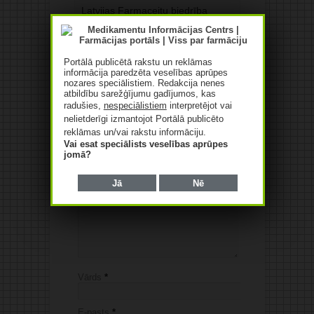
Latvijas Farmaceitu biedrība
Vieta
Portālā publicētā rakstu un reklāmas
informācija paredzēta veselības aprūpes
Saldus sporta komplekss
nozares speciālistiem. Redakcija nenes
atbildību sarežģījumu gadījumos, kas
radušies,
nespeciālistiem
interpretējot vai
nelietderīgi izmantojot Portālā publicēto
Jūsu komentārs
reklāmas un/vai rakstu informāciju.
Vai esat speciālists veselības aprūpes
Jūsu e-pasta adrese netiks
jomā?
publicēta.Atzīmētie lauki ir obligāti
*
Jā
Nē
Vārds
*
E-pasts
*