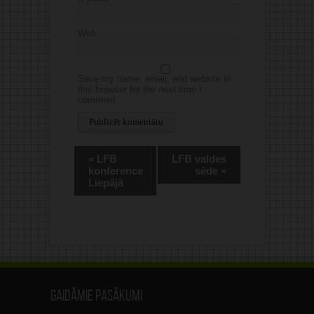
Web
Save my name, email, and website in
this browser for the next time I
comment.
Alternative:
«
LFB
LFB valdes
konference
sēde
»
Liepājā
Gaidāmie pasākumi