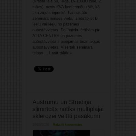
(Krasta iela 60, Rīga, LV-1003U zāle, 2.
stāvs), nevis ZVA konferenču zālē, kā
tika ziņots iepriekš. Lai nokļūtu
semināra norises vietā, izmantojiet B
ieeju vai ieeju no pazemes
autostāvvietas. Dalībnieku ērtībām pie
ATTA CENTRE un pazemes
autostāvvietā ir pieejamas bezmaksas
autostāvvietas. Visērtāk semināra
telpas ...
Lasīt tālāk »
Austrumu un Stradiņa
slimnīcās notiks multiplajai
sklerozei veltīti pasākumi
29/05/2026
Rakstīt komentāru