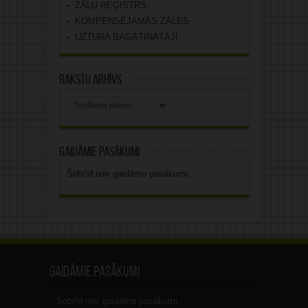
ZĀĻU REĢISTRS
KOMPENSĒJAMĀS ZĀLES
UZTURA BAGĀTINĀTĀJI
Rakstu arhīvs
Rakstu
arhīvs
Gaidāmie pasākumi
Šobrīd nav gaidāmo pasākumi.
Gaidāmie pasākumi
Šobrīd nav gaidāmo pasākumi.