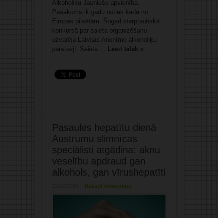
Alkoholiķu Jauniešu apvienība.
Pasākums ik gadu notiek kādā no
Eiropas pilsētām. Šogad starptautiskā
konkursā par saieta organizēšanu
uzvarēja Latvijas Anonīmo alkoholiķu
pārstāvji. Saieta ...
Lasīt tālāk »
Pasaules hepatītu dienā
Austrumu slimnīcas
speciālisti atgādina: aknu
veselību apdraud gan
alkohols, gan vīrushepatīti
23/07/2026
Rakstīt komentāru