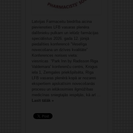
Latvijas Farmaceitu biedrība aicina
pievienoties LFB vasaras plenēra
dalībnieku pulkam un ielūdz farmācijas
speciālistus 2026. gada 12. jūnijā
piedalīties konferencē “Veselīga
novecošana un dzīves kvalitāte”
Konferences norises vieta:
viesnīcas “Park Inn by Radisson Riga
Valdemara” konferenču centrs, Krogus
iela 1, Zemgales priekšpilsēta, Rīga
LFB vasaras plenērā kopā ar nozares
ekspertiem apskatīsim novecošanās
procesu un ielūkosimies ilgmūžības
medicīnas sniegtajās iespējās, kā arī ...
Lasīt tālāk »