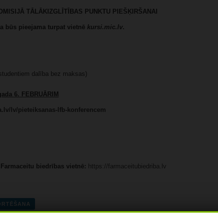
OMISIJĀ TĀLĀKIZGLĪTĪBAS PUNKTU PIEŠĶIRŠANAI
ba būs pieejama turpat vietnē
kursi.mic.lv
.
studentiem dalība bez maksas)
 gada 6. FEBRUĀRIM
.lv/lv/pieteiksanas-lfb-konferencem
 Farmaceitu biedrības vietnē:
https://farmaceitubiedriba.lv
PORTĒŠANA