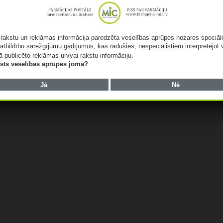
Vieta
kursi.mic.lv
ā rakstu un reklāmas informācija paredzēta veselības aprūpes nozares speciāl
atbildību sarežģījumu gadījumos, kas radušies,
nespeciālistiem
interpretējot 
http://www.kursi.mic.lv
ā publicēto reklāmas un/vai rakstu informāciju.
Rīga
,
Latvia
+ Google Karte
lists veselības aprūpes jomā?
Mājaslapa:
Jā
Nē
http://www.kursi.mic.lv