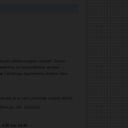
olventu pētnieciskajiem darbiem. Gūsim
 medicīnas un farmaceitiskās aprūpes
jas
Farmācijas deprtamenta direktori
Inesi
rsi.mic.lv
ar savu personīgo e-pasta adresi!
@mic.lv
; tālr. 29144238.
 9.30 līdz 14.25