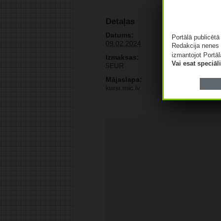
Detaļas
Datums:
Portālā publicēt
09.02.2024
Redakcija nenes 
izmantojot Portāl
Izmaksas:
Vai esat speciā
5EUR
Mājaslapa:
kursi.mic.lv