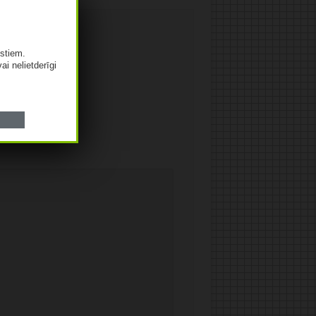
istiem.
vai nelietderīgi