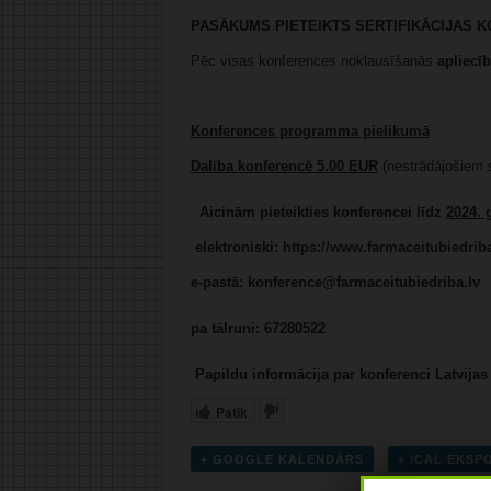
PASĀKUMS PIETEIKTS SERTIFIKĀCIJAS K
Pēc visas konferences noklausīšanās
apliecī
Konferences programma pielikumā
Dalība konferencē 5.00 EUR
(nestrādājošiem 
Aicinām pieteikties konferencei līdz
2024.
elektroniski:
https://www.farmaceitubiedriba
e-pastā: konference@farmaceitubiedriba.lv
pa tālruni: 67280522
Papildu informācija par konferenci Latvijas
Patīk
+ GOOGLE KALENDĀRS
+ ICAL EKS