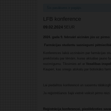
Šis pasākums ir pagājis.
LFB konference
09.02.2024
5EUR
2024. gada 9. februārī aicinām jūs uz pirmo 
Farmācijas studentu sasniegumi pētniecībā u
Konferences laikā uzzināsim par farmācijas st
priekšstatu par tēmām, kuras aktuālas jauno far
nozimīgumu. Tiksimies arī ar
Veselības inspe
Kauperi
, kas sniegs atskatu par būtiskāko farm
Lai piedalītos konferencē un saņemtu tālākizgl
Ja reģistrēšanos šajā vietnē veiksit pirmo reiz
Reģistrācija konferencei, pieslēdzoties sav