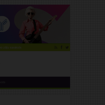
 zāļu saraksts
ksts