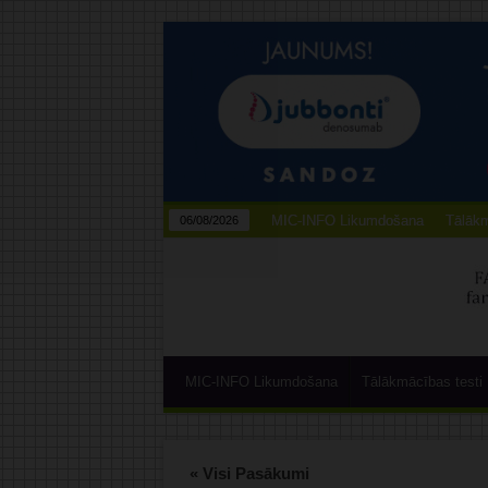
MIC-INFO Likumdošana
Tālākm
06/08/2026
MIC-INFO Likumdošana
Tālākmācības testi
« Visi Pasākumi