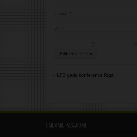
E-pasts
*
Web
Sa
Alternative:
«
LFB gada konference Rīgā
Gaidāmie pasākumi