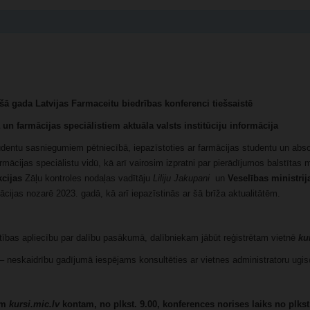
šā gada Latvijas Farmaceitu biedrības konferenci tiešsaistē
n farmācijas speciālistiem aktuāla valsts institūciju informācija
udentu sasniegumiem pētniecībā, iepazīstoties ar farmācijas studentu un abs
mācijas speciālistu vidū, kā arī vairosim izpratni par pierādījumos balstītas
kcijas
Zāļu kontroles nodaļas vadītāju
Liliju Jakupani
un
Veselības ministri
ācijas nozarē 2023. gadā, kā arī iepazīstinās ar šā brīža aktualitātēm.
ītības apliecību par dalību pasākumā, dalībniekam jābūt reģistrētam vietnē
ku
i – neskaidrību gadījumā iespējams konsultēties ar vietnes administratoru
ugis
am
kursi.mic.lv
kontam, no plkst. 9.00, konferences norises laiks no plkst.