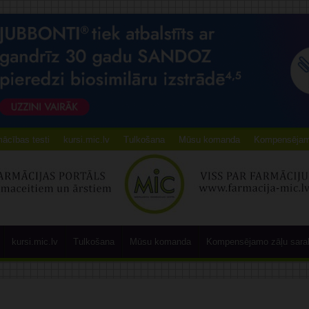
ācības testi
kursi.mic.lv
Tulkošana
Mūsu komanda
Kompensējamo
kursi.mic.lv
Tulkošana
Mūsu komanda
Kompensējamo zāļu sara