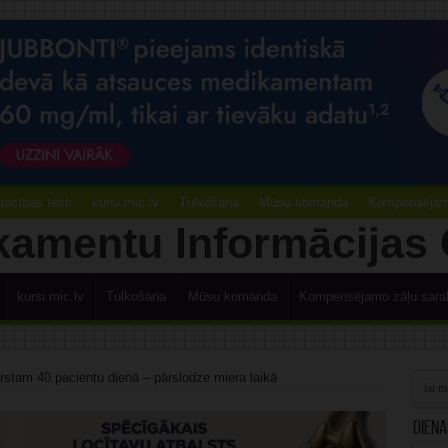
ācības testi
kursi.mic.lv
Tulkošana
Mūsu komanda
Kompensējamo
kursi.mic.lv
Tulkošana
Mūsu komanda
Kompensējamo zāļu sara
stam 40 pacientu dienā – pārslodze miera laikā
Diena