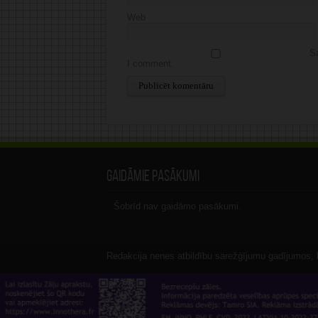
Web
Sa
I comment.
Alternative:
Gaidāmie pasākumi
Šobrīd nav gaidāmo pasākumi.
Redakcija nenes atbildību sarežģījumu gadījumos, ka