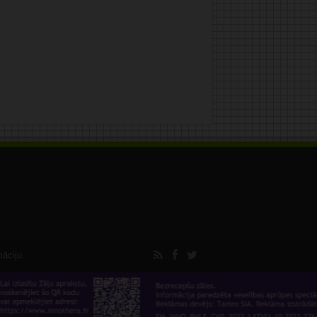
māciju.