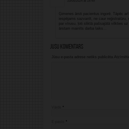
10/05/2024 at 18:49
Ģimenes ārsti pacientus ingorē. Tāpēc arī 
iespējams sazvanīt, ne caur reģistratūru, 
par vīrusu, ļoti sliktā pašsajūtā vilkties 
ārstam mainīts darba laiks…
Jūsu komentārs
Jūsu e-pasta adrese netiks publicēta.Atzīmētie 
Vārds
*
E-pasts
*