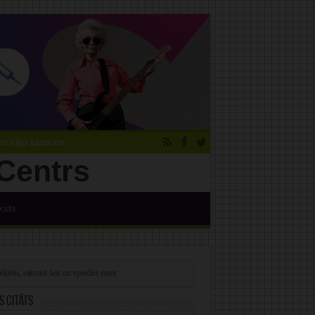
 zāļu saraksts
ksts
s citāts