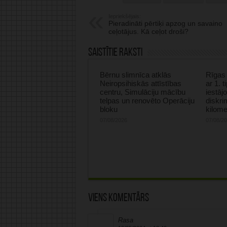
Iepriekšējais:
Pieradināti pērtiķi apzog un savaino
ceļotājus. Kā ceļot droši?
Saistītie raksti
Bērnu slimnīca atklās
Rīgas 
Neiropsihiskās attīstības
ar 1. 
centru, Simulāciju mācību
iestāj
telpas un renovēto Operāciju
diskri
bloku
kilome
07/08/2026
07/08/2
Viens komentārs
Rasa