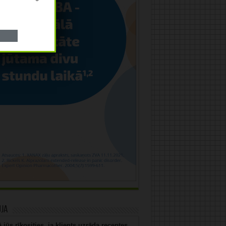
uja
 jūs rīkosities, ja klients uzrāda receptes