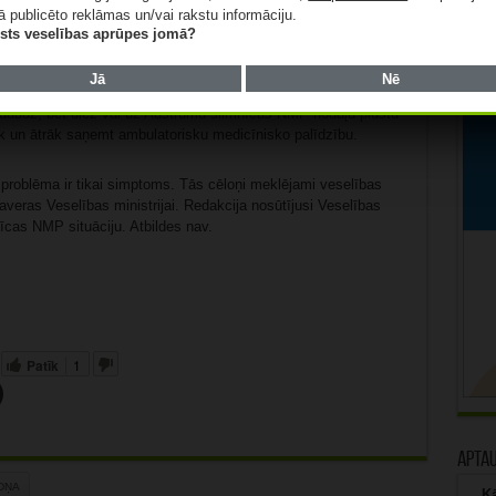
emeklēs medicīnisko palīdzību. Un, otrkārt, nokļūstot NMP
ā publicēto reklāmas un/vai rakstu informāciju.
 rindā pacients galu galā saņem medicīnisko pakalpojumu –
lists veselības aprūpes jomā?
 dažreiz pat mēnešus ilgu gaidīšanu (par finansiālo aspektu
ie pakalpojumi vietējās slimnīcās netiek sniegti.
Jā
Nē
 daudz, bet diez vai uz Austrumu slimnīcas NMP nodaļu plūstu
āk un ātrāk saņemt ambulatorisku medicīnisko palīdzību.
problēma ir tikai simptoms. Tās cēloņi meklējami veselības
veras Veselības ministrijai. Redakcija nosūtījusi Veselības
īcas NMP situāciju. Atbildes nav.
Patīk
1
Apta
DŅA
Kā