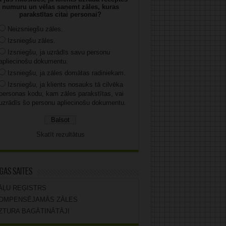
numuru un vēlas saņemt zāles, kuras
parakstītas citai personai?
Neizsniegšu zāles.
Izsniegšu zāles.
Izsniegšu, ja uzrādīs savu personu
apliecinošu dokumentu.
Izsniegšu, ja zāles domātas radiniekam.
Izsniegšu, ja klients nosauks tā cilvēka
personas kodu, kam zāles parakstītas, vai
uzrādīs šo personu apliecinošu dokumentu.
Skatīt rezultātus
gas saites
ĀĻU REĢISTRS
OMPENSĒJAMĀS ZĀLES
ZTURA BAGĀTINĀTĀJI