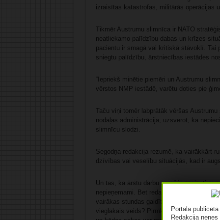
izraisītas katastrofas, militārās operācijas u
Tikmēr Austrumu slimnīca ir NATO stratēģisk
neatliekamo palīdzību dabas un krīzes situāc
pacientu ir smagā vai kritiskā stāvoklī. Tai
sniegtu palīdzību, ārstniecības iestādes no
“Iepriekš minētie piemēri un Austrumu slimnī
vērstos NMP iestādē, varētu doties pie ģim
Taču viņi tomēr labprātāk vēršas Austrum
nodaļas administrācija, uzsverot, ka nepiec
slimnīcu slodzi.
Segodņa redakcija rezumē, ka vairākkārt ru
dzīvības vai veselību situācijās, kad ir au
Un tas, ka ārstu darbu sarežģī pacienti ar
nepieņemami. Bet redakcija aicina paskatīti
vairākas stundas gaidīt rindā, nevis iet vieg
Portālā publicēt
vieglākais veids? Pirmkārt, ne katrs, kurš jū
Redakcija nenes 