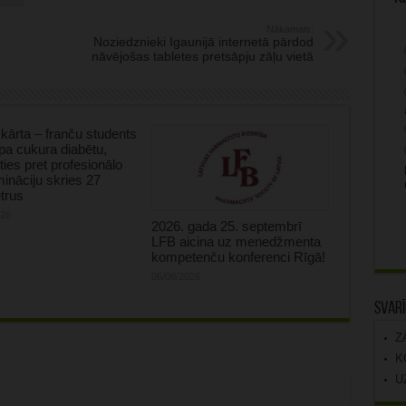
Nākamais:
Noziedznieki Igaunijā internetā pārdod
nāvējošas tabletes pretsāpju zāļu vietā
kārta – franču students
tipa cukura diabētu,
oties pret profesionālo
mināciju skries 27
trus
026
2026. gada 25. septembrī
LFB aicina uz menedžmenta
kompetenču konferenci Rīgā!
06/08/2026
Svarī
Z
K
U