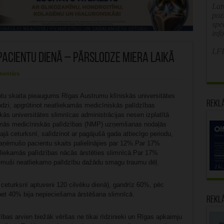
Latv
poz
spe
inf
LFB
pacientu dienā – pārslodze miera laikā
mentārs
ntu skaita pieaugums Rīgas Austrumu klīniskās universitātes
Rekl
odzi, apgrūtinot neatliekamās medicīniskās palīdzības
ās universitātes slimnīcas administrācijas nesen izplatītā
amās medicīniskās palīdzības (NMP) uzņemšanas nodaļās
jā ceturksnī, salīdzinot ar pagājušā gada attiecīgo periodu,
aņēmušo pacientu skaits palielinājies par 12%.Par 17%
tliekamās palīdzības nācās ārstēties slimnīcā.Par 17%
saņēmuši neatliekamo palīdzību dažādu smagu traumu dēļ.
 ceturksnī aptuveni 120 cilvēku dienā), gandrīz 60%, pēc
bet 40% bija nepieciešama ārstēšana slimnīcā.
Rekl
bas arvien biežāk vēršas ne tikai rīdzinieki un Rīgas apkaimju