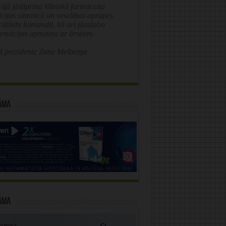
ijā jāstiprina klīniskā farmaceita
īcijas slimnīcā un veselības aprūpes
ciālistu komandā, kā arī jāuzlabo
ormācijas apmaiņa ar ārstiem.
 prezidente Zane Melberga
āma
āma