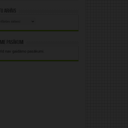
u arhīvs
stu
vs
mie pasākumi
rīd nav gaidāmo pasākumi.