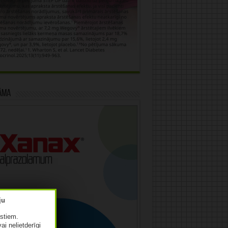
āma
istiem.
vai nelietderīgi