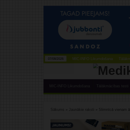
MIC-INFO Likumdošana
Tālākm
07/08/2026
MIC-INFO Likumdošana
Tālākmācības testi
Sākums
»
Jaunākie raksti
»
Slimnīcā vienam ār