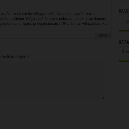
Rakst
cilvēki tos izvairās vēl apmeklēt. Daudzus regulāri nav
ne ārsta tālruni. Mājas vizītēs vairs nebrauc, atliek ar aizdomām
Rak
uz pieņemšanu, īpaši, ja nepieciešama DNL. Un tur vēl izrādās, ka
arhī
Atbildēt
Gaidā
Šob
lauki ir obligāti
*