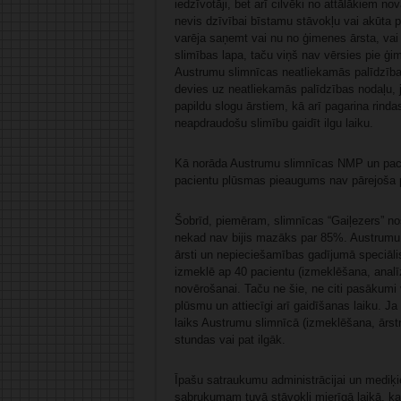
iedzīvotāji, bet arī cilvēki no attālākiem no
nevis dzīvībai bīstamu stāvokļu vai akūta p
varēja saņemt vai nu no ģimenes ārsta, vai 
slimības lapa, taču viņš nav vērsies pie ģ
Austrumu slimnīcas neatliekamās palīdzības
devies uz neatliekamās palīdzības nodaļu, 
papildu slogu ārstiem, kā arī pagarina rind
neapdraudošu slimību gaidīt ilgu laiku.
Kā norāda Austrumu slimnīcas NMP un paci
pacientu plūsmas pieaugums nav pārejoša p
Šobrīd, piemēram, slimnīcas “Gaiļezers” n
nekad nav bijis mazāks par 85%. Austrumu s
ārsti un nepieciešamības gadījumā speciālist
izmeklē ap 40 pacientu (izmeklēšana, analīz
novērošanai. Taču ne šie, ne citi pasākumi 
plūsmu un attiecīgi arī gaidīšanas laiku. J
laiks Austrumu slimnīcā (izmeklēšana, ārstn
stundas vai pat ilgāk.
Īpašu satraukumu administrācijai un mediķ
sabrukumam tuvā stāvokli mierīgā laikā, kad