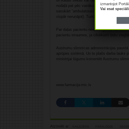
un kādas sekas var rasties, ja steidzami n
izmantojot Portāl
nodaļā pat pēc vairāku stundu pavadīšanas
Vai esat speciā
savukārt “ambulatorais” ceļš nozīmē nedēļu,
vispār nerunājot). Turklāt daudzi medicīnisk
Par daļas pacientu neapzinīgumu var runāt
pacientu straumes, ja cilvēkiem būtu viegl
Austrumu slimnīcas administrācijas paustā 
aprūpes sistēmā. Un te plašs darba lauks pa
ministrijai lūgumu komentēt Austrumu slimn
www.farmacija-mic.lv
Atzīmēti ar:
GAIĻEZERS
PĀRSLODZE
SEGO