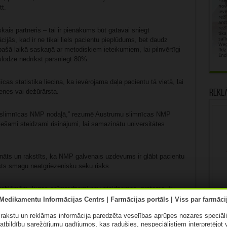
tt.
ais partneris – tai ir pienākums būt gatavai sniegt
ijās, kad ir ne tikai liels pacientu pieplūdums, bet daudz
 pašā laikā saskaņā ar metodiskiem ieteikumiem, lai pilnvērtīgi
slodze nedrīkst pārsniegt 80%.
cas statistika liecina, ka ievērojama daļa pacientu tā vietā, lai
enes vai dežūrārsta.
Rekl
u slimnīcas NMP nodaļā,” rezumē Austrumu slimnīcas NMP
iešami steidzami risinājumi, lai samazinātu universitātes
nāts un rakstīts, ka NMP galvenais uzdevums ir glābt pacientu
gsts smagu neatgriezenisku seku risks.
 problēmām, kuras acīmredzami nav steidzamas, protams, ir
es uz situāciju ar pacienta acīm: kāpēc viņš dod priekšroku
lāku ceļu, lai atrisinātu savas problēmas? Vai tas tiešām ir
ā rakstu un reklāmas informācija paredzēta veselības aprūpes nozares speciāl
tas slims, var objektīvi novērtēt, cik bīstams ir viņa stāvoklis
atbildību sarežģījumu gadījumos, kas radušies,
nespeciālistiem
interpretējot 