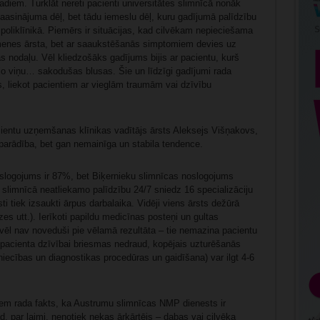
vadiem. Turklāt nereti pacienti universitātes slimnīcā nonāk
aasinājuma dēļ, bet tādu iemeslu dēļ, kuru gadījumā palīdzību
poliklīnikā. Piemērs ir situācijas, kad cilvēkam nepieciešama
imenes ārsta, bet ar saaukstēšanās simptomiem devies uz
 nodaļu. Vēl kliedzošāks gadījums bijis ar pacientu, kurš
jo viņu… sakodušas blusas. Šie un līdzīgi gadījumi rada
as, liekot pacientiem ar vieglām traumām vai dzīvību
entu uzņemšanas klīnikas vadītājs ārsts Aleksejs Višņakovs,
arādība, bet gan nemainīga un stabila tendence.
oslogojums ir 87%, bet Biķernieku slimnīcas noslogojums
limnīcā neatliekamo palīdzību 24/7 sniedz 16 specializāciju
i tiek izsaukti ārpus darbalaika. Vidēji viens ārsts dežūrā
es utt.). Ierīkoti papildu medicīnas posteņi un gultas
vēl nav noveduši pie vēlamā rezultāta – tie nemazina pacientu
a pacienta dzīvībai briesmas nedraud, kopējais uzturēšanās
iecības un diagnostikas procedūras un gaidīšana) var ilgt 4-6
iem rada fakts, ka Austrumu slimnīcas NMP dienests ir
, par laimi, nenotiek nekas ārkārtējs – dabas vai cilvēka