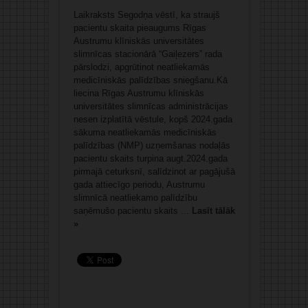
Laikraksts Segodņa vēstī, ka straujš
pacientu skaita pieaugums Rīgas
Austrumu klīniskās universitātes
slimnīcas stacionārā “Gaiļezers” rada
pārslodzi, apgrūtinot neatliekamās
medicīniskās palīdzības sniegšanu.Kā
liecina Rīgas Austrumu klīniskās
universitātes slimnīcas administrācijas
nesen izplatītā vēstule, kopš 2024.gada
sākuma neatliekamās medicīniskās
palīdzības (NMP) uzņemšanas nodaļās
pacientu skaits turpina augt.2024.gada
pirmajā ceturksnī, salīdzinot ar pagājušā
gada attiecīgo periodu, Austrumu
slimnīcā neatliekamo palīdzību
saņēmušo pacientu skaits ...
Lasīt tālāk
»