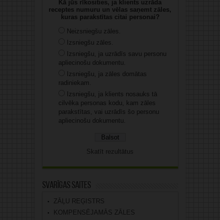
Kā jūs rīkosities, ja klients uzrāda
receptes numuru un vēlas saņemt zāles,
kuras parakstītas citai personai?
Neizsniegšu zāles.
Izsniegšu zāles.
Izsniegšu, ja uzrādīs savu personu
apliecinošu dokumentu.
Izsniegšu, ja zāles domātas
radiniekam.
Izsniegšu, ja klients nosauks tā
cilvēka personas kodu, kam zāles
parakstītas, vai uzrādīs šo personu
apliecinošu dokumentu.
Skatīt rezultātus
Svarīgas saites
ZĀĻU REĢISTRS
KOMPENSĒJAMĀS ZĀLES