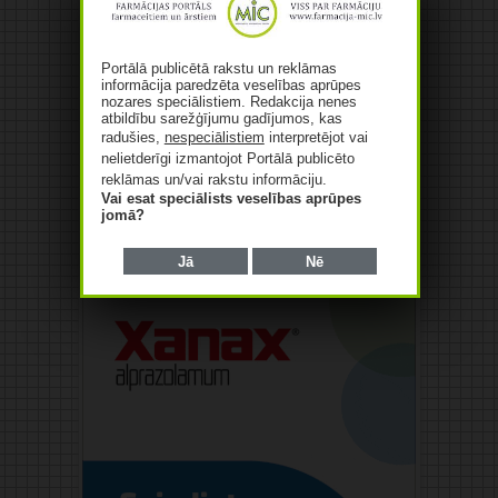
Portālā publicētā rakstu un reklāmas
informācija paredzēta veselības aprūpes
nozares speciālistiem. Redakcija nenes
atbildību sarežģījumu gadījumos, kas
radušies,
nespeciālistiem
interpretējot vai
nelietderīgi izmantojot Portālā publicēto
reklāmas un/vai rakstu informāciju.
Vai esat speciālists veselības aprūpes
jomā?
Reklāma
Jā
Nē