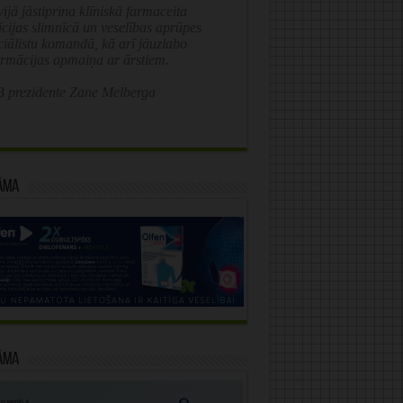
ijā jāstiprina klīniskā farmaceita
īcijas slimnīcā un veselības aprūpes
ciālistu komandā, kā arī jāuzlabo
ormācijas apmaiņa ar ārstiem.
 prezidente Zane Melberga
āma
āma