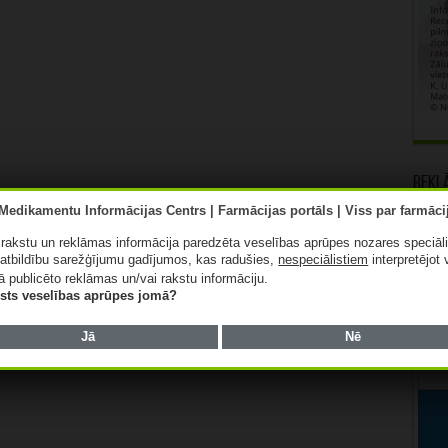
Rekl
ā rakstu un reklāmas informācija paredzēta veselības aprūpes nozares speciāl
atbildību sarežģījumu gadījumos, kas radušies,
nespeciālistiem
interpretējot 
ā publicēto reklāmas un/vai rakstu informāciju.
lists veselības aprūpes jomā?
Jā
Nē