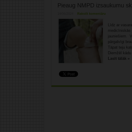
Pieaug NMPD izsaukumu skai
14/06/2024
Rakstīt komentāru
Līdz ar vasara
medicīniskās 
jauniešiem. Vi
pārgalvīgi bra
Tāpat teju kat
Diemžēl kādu p
Lasīt tālāk »