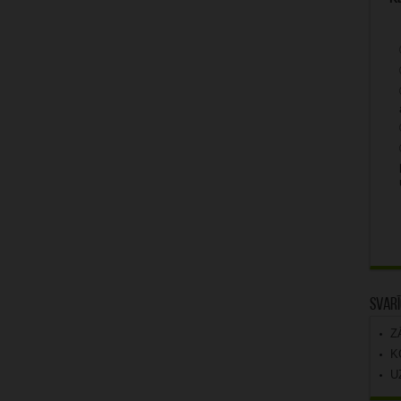
Svarī
Z
K
U