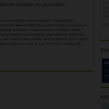
Latv
ts pie bērniem un jauniešiem
poz
spe
inf
s brīvlaika sākumu būtiski pieaudzis ir Neatliekamās
LFB
palīdzības dienesta (NMPD) izsaukumu skaits pie bērniem un
sbiežāk gūti lūzumi un galvas traumas, lēkājot uz batuta,
ucot ar skrejriteni vai neievērojot ceļu satiksmes noteikumus.
ru dienu NMPD mediķi sniedz palīdzību bērniem, kuri ir slīkuši.
iecus gadus vecu mazuli, kurš tika atrasts piemājas dīķī, ...
Rekl
Rekl