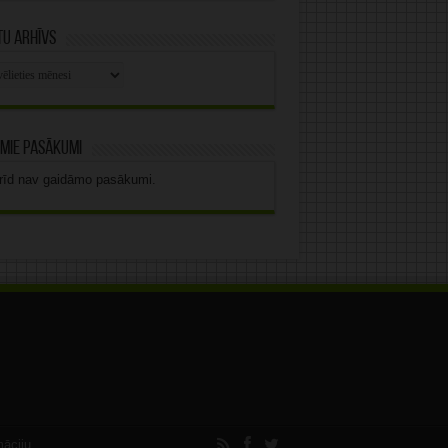
u arhīvs
stu
vs
mie pasākumi
rīd nav gaidāmo pasākumi.
māciju.