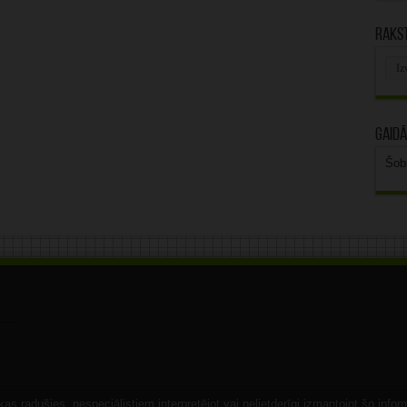
Rakst
Rak
arhī
Gaidā
Šob
s radušies, nespeciālistiem interpretējot vai nelietderīgi izmantojot šo infor