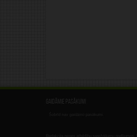
Gaidāmie pasākumi
Šobrīd nav gaidāmo pasākumi.
Redakcija nenes atbildību sarežģījumu gadījumos, ka