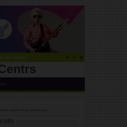
 zāļu saraksts
ksts
s citāts