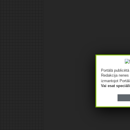
Portālā publicēt
Redakcija nenes 
izmantojot Portāl
Vai esat speciā