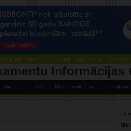
ācības testi
kursi.mic.lv
Tulkošana
Mūsu komanda
Kompensējamo
kursi.mic.lv
Tulkošana
Mūsu komanda
Kompensējamo zāļu sara
Diena