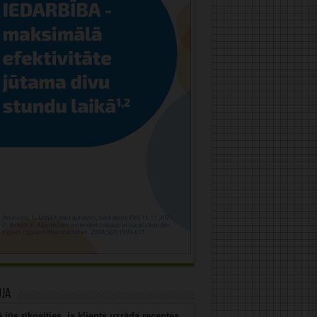
uja
 jūs rīkosities, ja klients uzrāda receptes