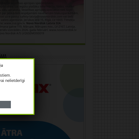
āma
istiem.
vai nelietderīgi