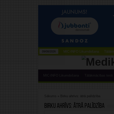
MIC-INFO Likumdošana
Tālākm
09/08/2026
MIC-INFO Likumdošana
Tālākmācības testi
Sākums
»
Birku ahrīvs: ātrā palīdzība
Birku ahrīvs:
ātrā palīdzība