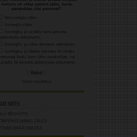
numuru un vēlas saņemt zāles, kuras
parakstītas citai personai?
Neizsniegšu zāles.
Izsniegšu zāles.
Izsniegšu, ja uzrādīs savu personu
apliecinošu dokumentu.
Izsniegšu, ja zāles domātas radiniekam.
Izsniegšu, ja klients nosauks tā cilvēka
personas kodu, kam zāles parakstītas, vai
uzrādīs šo personu apliecinošu dokumentu.
Skatīt rezultātus
gas saites
ĀĻU REĢISTRS
OMPENSĒJAMĀS ZĀLES
ZTURA BAGĀTINĀTĀJI