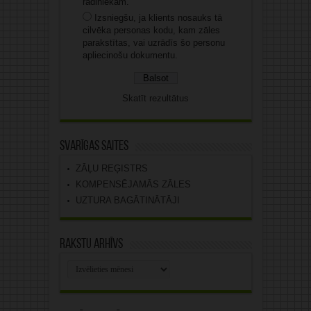
radiniekam.
Izsniegšu, ja klients nosauks tā
cilvēka personas kodu, kam zāles
parakstītas, vai uzrādīs šo personu
apliecinošu dokumentu.
Skatīt rezultātus
Svarīgas saites
ZĀĻU REĢISTRS
KOMPENSĒJAMĀS ZĀLES
UZTURA BAGĀTINĀTĀJI
Rakstu arhīvs
Rakstu
arhīvs