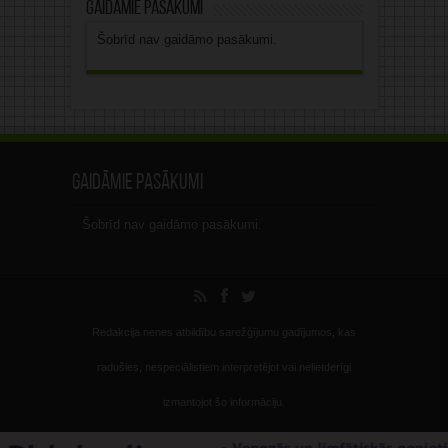
Gaidāmie pasākumi
Šobrīd nav gaidāmo pasākumi.
Gaidāmie pasākumi
Šobrīd nav gaidāmo pasākumi.
Redakcija nenes atbildību sarežģījumu gadījumos, kas
radušies, nespeciālistiem interpretējot vai nelietderīgi
izmantojot šo informāciju.