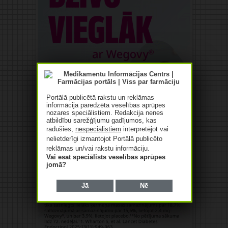
Portālā publicētā rakstu un reklāmas
informācija paredzēta veselības aprūpes
nozares speciālistiem. Redakcija nenes
atbildību sarežģījumu gadījumos, kas
radušies,
nespeciālistiem
interpretējot vai
nelietderīgi izmantojot Portālā publicēto
reklāmas un/vai rakstu informāciju.
Vai esat speciālists veselības aprūpes
jomā?
Jā
Nē