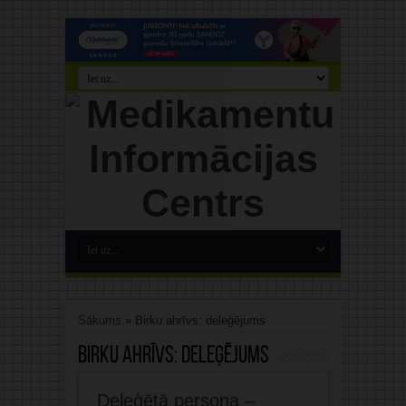
Sākums
»
Birku ahrīvs: deleģējums
Birku ahrīvs:
deleģējums
Deleģētā persona –