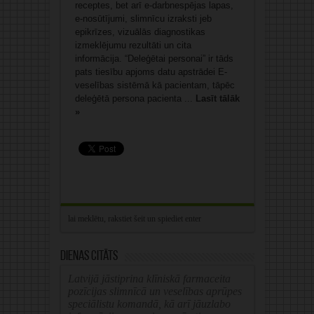
receptes, bet arī e-darbnespējas lapas,
e-nosūtījumi, slimnīcu izraksti jeb
epikrīzes, vizuālās diagnostikas
izmeklējumu rezultāti un cita
informācija. “Deleģētai personai” ir tāds
pats tiesību apjoms datu apstrādei E-
veselības sistēmā kā pacientam, tāpēc
deleģētā persona pacienta ...
Lasīt tālāk
»
Dienas citāts
Latvijā jāstiprina klīniskā farmaceita
pozīcijas slimnīcā un veselības aprūpes
speciālistu komandā, kā arī jāuzlabo