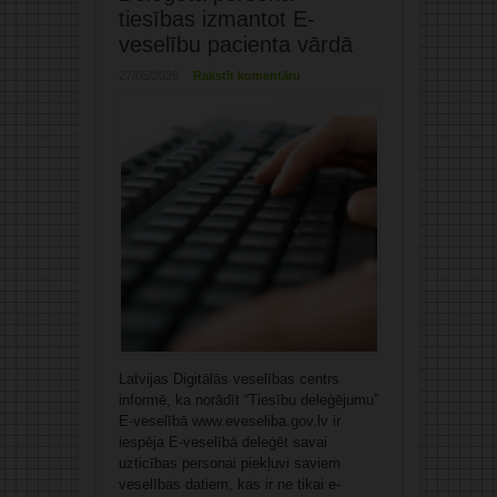
tiesības izmantot E-
veselību pacienta vārdā
27/05/2026
Rakstīt komentāru
Latvijas Digitālās veselības centrs
informē, ka norādīt “Tiesību deleģējumu”
E-veselībā www.eveseliba.gov.lv ir
iespēja E-veselībā deleģēt savai
uzticības personai piekļuvi saviem
veselības datiem, kas ir ne tikai e-