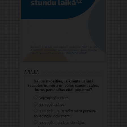
Aptauja
Kā jūs rīkosities, ja klients uzrāda
receptes numuru un vēlas saņemt zāles,
kuras parakstītas citai personai?
Neizsniegšu zāles.
Izsniegšu zāles.
Izsniegšu, ja uzrādīs savu personu
apliecinošu dokumentu.
Izsniegšu, ja zāles domātas