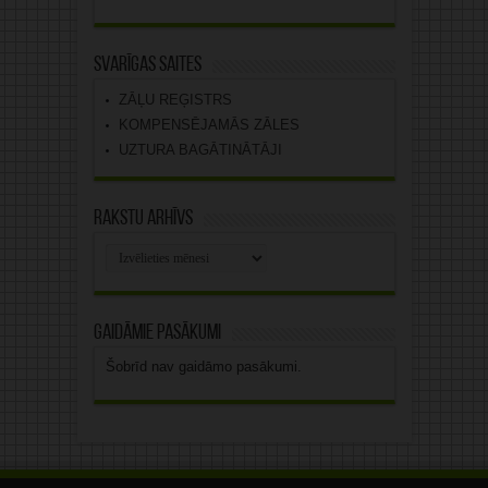
Svarīgas saites
ZĀĻU REĢISTRS
KOMPENSĒJAMĀS ZĀLES
UZTURA BAGĀTINĀTĀJI
Rakstu arhīvs
Rakstu
arhīvs
Gaidāmie pasākumi
Šobrīd nav gaidāmo pasākumi.