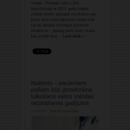
nodaļa. Tikšanās laikā LJĀA
iepazīstināja ar 2023. gada nogalē
veiktās biedru aptaujas rezultātiem par
jauno ārstu izaicinājumiem darba vidē.
Lai arī aptaujā iezīmējas pozitīvas
tendences – pieaug jauno ārstu skaits,
kas strādā tikai ...
Lasīt tālāk »
Nolemts – pacientiem
pašiem būs jānodrošina
tulkošana valsts valodas
nezināšanas gadījumā
14/06/2024
Rakstīt komentāru