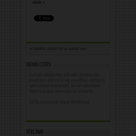
tālāk »
Dienas citāts
Latvijā jāstiprina klīniskā farmaceita
pozīcijas slimnīcā un veselības aprūpes
speciālistu komandā, kā arī jāuzlabo
informācijas apmaiņa ar ārstiem.
LFB prezidente Zane Melberga
Reklāma