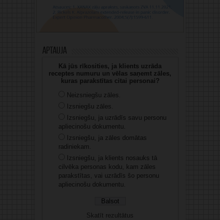
Aptauja
Kā jūs rīkosities, ja klients uzrāda
receptes numuru un vēlas saņemt zāles,
kuras parakstītas citai personai?
Neizsniegšu zāles.
Izsniegšu zāles.
Izsniegšu, ja uzrādīs savu personu
apliecinošu dokumentu.
Izsniegšu, ja zāles domātas
radiniekam.
Izsniegšu, ja klients nosauks tā
cilvēka personas kodu, kam zāles
parakstītas, vai uzrādīs šo personu
apliecinošu dokumentu.
Skatīt rezultātus