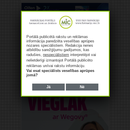
Portālā publicētā rakstu un reklāmas
informācija paredzēta veselības aprūpes
Reklāma
nozares speciālistiem. Redakcija nenes
atbildību sarežģījumu gadījumos, kas
radušies,
nespeciālistiem
interpretējot vai
nelietderīgi izmantojot Portālā publicēto
reklāmas un/vai rakstu informāciju.
Vai esat speciālists veselības aprūpes
jomā?
Jā
Nē