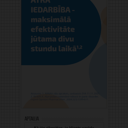
Aptauja
Kā jūs rīkosities, ja klients uzrāda