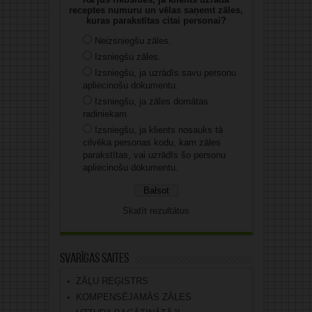
receptes numuru un vēlas saņemt zāles,
kuras parakstītas citai personai?
Neizsniegšu zāles.
Izsniegšu zāles.
Izsniegšu, ja uzrādīs savu personu
apliecinošu dokumentu.
Izsniegšu, ja zāles domātas
radiniekam.
Izsniegšu, ja klients nosauks tā
cilvēka personas kodu, kam zāles
parakstītas, vai uzrādīs šo personu
apliecinošu dokumentu.
Skatīt rezultātus
Svarīgas saites
ZĀĻU REĢISTRS
KOMPENSĒJAMĀS ZĀLES