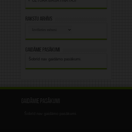
UZTURA BAGĀTINĀTĀJI
Rakstu arhīvs
Rakstu
arhīvs
Gaidāmie pasākumi
Šobrīd nav gaidāmo pasākumi.
Gaidāmie pasākumi
Šobrīd nav gaidāmo pasākumi.