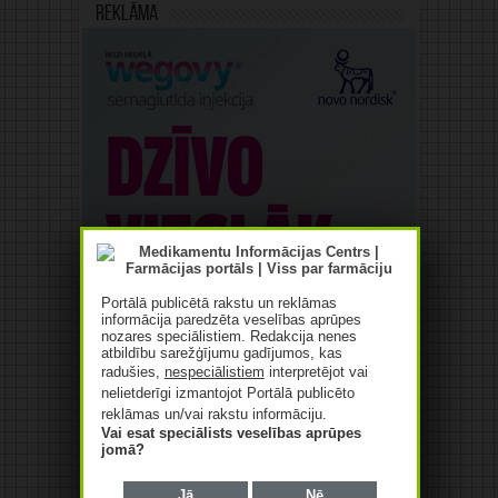
Reklāma
Portālā publicētā rakstu un reklāmas
informācija paredzēta veselības aprūpes
nozares speciālistiem. Redakcija nenes
atbildību sarežģījumu gadījumos, kas
radušies,
nespeciālistiem
interpretējot vai
nelietderīgi izmantojot Portālā publicēto
reklāmas un/vai rakstu informāciju.
Vai esat speciālists veselības aprūpes
jomā?
Jā
Nē