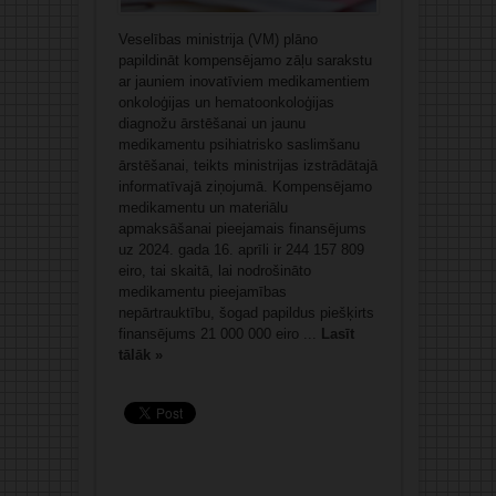
Veselības ministrija (VM) plāno
papildināt kompensējamo zāļu sarakstu
ar jauniem inovatīviem medikamentiem
onkoloģijas un hematoonkoloģijas
diagnožu ārstēšanai un jaunu
medikamentu psihiatrisko saslimšanu
ārstēšanai, teikts ministrijas izstrādātajā
informatīvajā ziņojumā. Kompensējamo
medikamentu un materiālu
apmaksāšanai pieejamais finansējums
uz 2024. gada 16. aprīli ir 244 157 809
eiro, tai skaitā, lai nodrošināto
medikamentu pieejamības
nepārtrauktību, šogad papildus piešķirts
finansējums 21 000 000 eiro ...
Lasīt
tālāk »