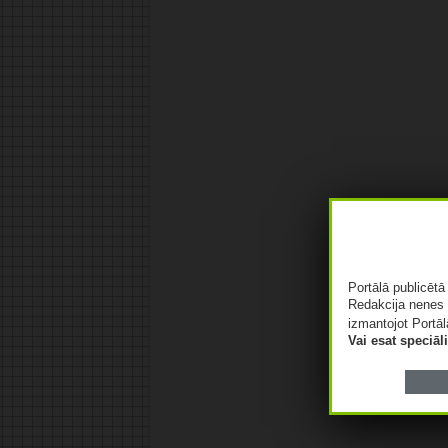
Portālā publicēt
Redakcija nenes 
izmantojot Portāl
Vai esat speciā