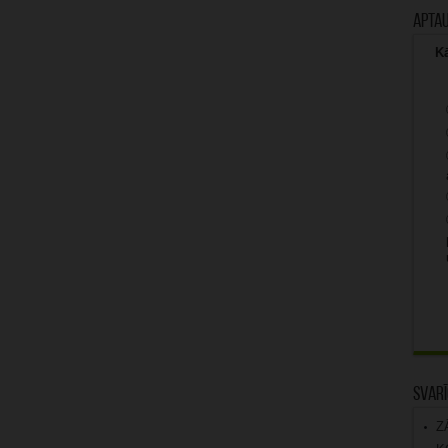
Apta
Kā
Svarī
Z