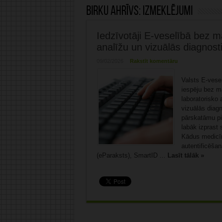
Birku ahrīvs:
izmeklējumi
Iedzīvotāji E-veselībā bez m
analīžu un vizuālās diagnost
09/02/2026
Rakstīt komentāru
Valsts E-vese
iespēju bez m
laboratorisko 
vizuālās diag
pārskatāmu pi
labāk izprast 
Kādus medicī
autentificēša
(eParaksts), SmartID ...
Lasīt tālāk »