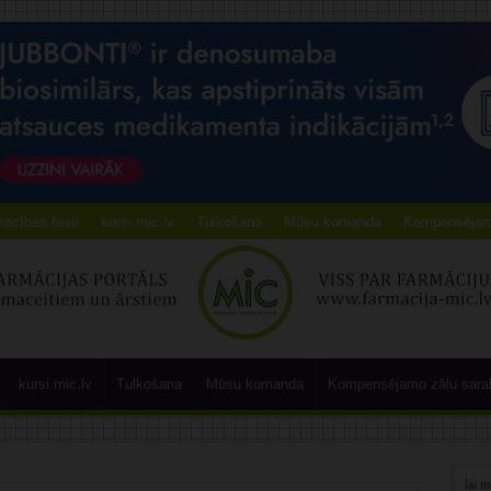
ācības testi
kursi.mic.lv
Tulkošana
Mūsu komanda
Kompensējamo
kursi.mic.lv
Tulkošana
Mūsu komanda
Kompensējamo zāļu sara