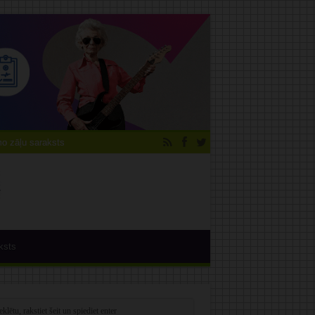
 zāļu saraksts
ksts