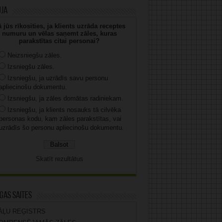
uja
 jūs rīkosities, ja klients uzrāda receptes
numuru un vēlas saņemt zāles, kuras
parakstītas citai personai?
Neizsniegšu zāles.
Izsniegšu zāles.
Izsniegšu, ja uzrādīs savu personu
apliecinošu dokumentu.
Izsniegšu, ja zāles domātas radiniekam.
Izsniegšu, ja klients nosauks tā cilvēka
personas kodu, kam zāles parakstītas, vai
uzrādīs šo personu apliecinošu dokumentu.
Skatīt rezultātus
gas saites
ĀĻU REĢISTRS