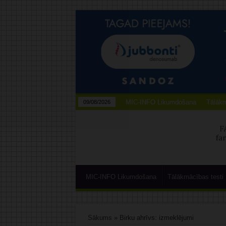
MIC-INFO Likumdošana
Tālākm
09/08/2026
MIC-INFO Likumdošana
Tālākmācības testi
Sākums
»
Birku ahrīvs: izmeklējumi