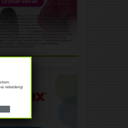
āma
istiem.
vai nelietderīgi