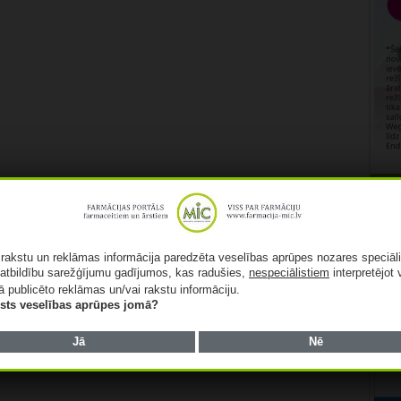
Rekl
ā rakstu un reklāmas informācija paredzēta veselības aprūpes nozares speciāl
atbildību sarežģījumu gadījumos, kas radušies,
nespeciālistiem
interpretējot 
ā publicēto reklāmas un/vai rakstu informāciju.
lists veselības aprūpes jomā?
Jā
Nē