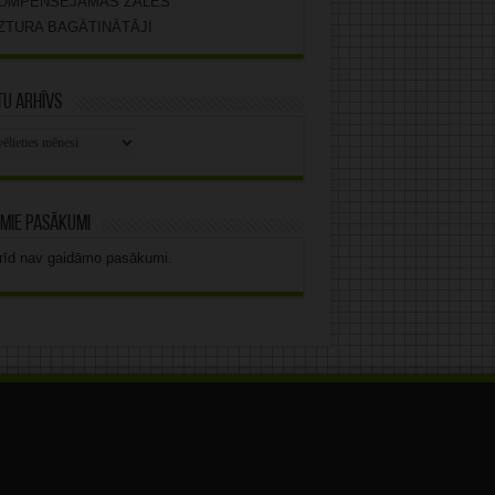
OMPENSĒJAMĀS ZĀLES
ZTURA BAGĀTINĀTĀJI
u arhīvs
stu
vs
mie pasākumi
rīd nav gaidāmo pasākumi.