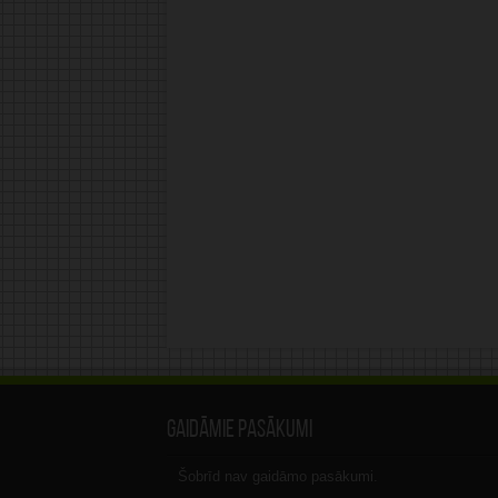
Gaidāmie pasākumi
Šobrīd nav gaidāmo pasākumi.