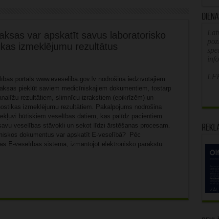
Diena
Latv
aksas var apskatīt savus laboratorisko
poz
ikas izmeklējumu rezultātus
spe
inf
LFB
lības portāls www.eveseliba.gov.lv nodrošina iedzīvotājiem
aksas piekļūt saviem medicīniskajiem dokumentiem, tostarp
analīžu rezultātiem, slimnīcu izrakstiem (epikrīzēm) un
nostikas izmeklējumu rezultātiem. Pakalpojums nodrošina
ekļuvi būtiskiem veselības datiem, kas palīdz pacientiem
savu veselības stāvokli un sekot līdzi ārstēšanas procesam.
Rekl
niskos dokumentus var apskatīt E-veselībā? Pēc
nās E-veselībās sistēmā, izmantojot elektronisko parakstu