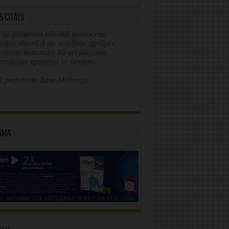
s citāts
ijā jāstiprina klīniskā farmaceita
īcijas slimnīcā un veselības aprūpes
ciālistu komandā, kā arī jāuzlabo
ormācijas apmaiņa ar ārstiem.
 prezidente Zane Melberga
āma