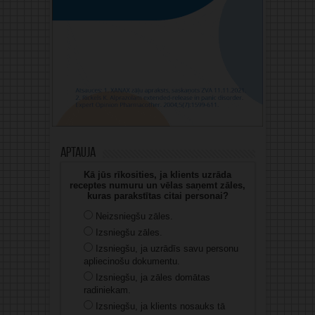
Aptauja
Kā jūs rīkosities, ja klients uzrāda
receptes numuru un vēlas saņemt zāles,
kuras parakstītas citai personai?
Neizsniegšu zāles.
Izsniegšu zāles.
Izsniegšu, ja uzrādīs savu personu
apliecinošu dokumentu.
Izsniegšu, ja zāles domātas
radiniekam.
Izsniegšu, ja klients nosauks tā