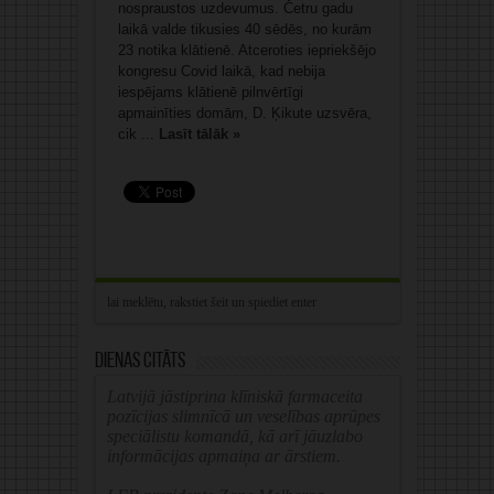
nospraustos uzdevumus. Četru gadu
laikā valde tikusies 40 sēdēs, no kurām
23 notika klātienē. Atceroties iepriekšējo
kongresu Covid laikā, kad nebija
iespējams klātienē pilnvērtīgi
apmainīties domām, D. Ķikute uzsvēra,
cik ...
Lasīt tālāk »
Dienas citāts
Latvijā jāstiprina klīniskā farmaceita
pozīcijas slimnīcā un veselības aprūpes
speciālistu komandā, kā arī jāuzlabo
informācijas apmaiņa ar ārstiem.