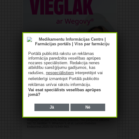
Portālā publicētā rakstu un reklāmas
informācija paredzēta veselības aprūpes
nozares speciālistiem. Redakcija nenes
atbildību sarežģījumu gadījumos, kas
radušies,
nespeciālistiem
interpretējot vai
nelietderīgi izmantojot Portālā publicēto
reklāmas un/vai rakstu informāciju.
Vai esat speciālists veselības aprūpes
jomā?
Jā
Nē