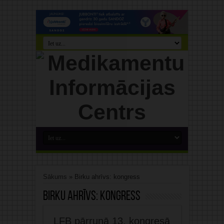
Sākums
»
Birku ahrīvs: kongress
Birku ahrīvs:
kongress
LFB pārrunā 13. kongresā