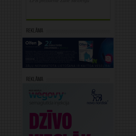
LFB prezidente Zane Melberga
Reklāma
Reklāma