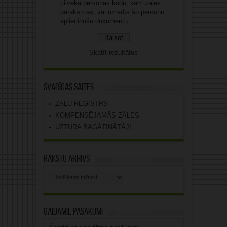
cilvēka personas kodu, kam zāles
parakstītas, vai uzrādīs šo personu
apliecinošu dokumentu.
Skatīt rezultātus
Svarīgas saites
ZĀĻU REĢISTRS
KOMPENSĒJAMĀS ZĀLES
UZTURA BAGĀTINĀTĀJI
Rakstu arhīvs
Rakstu
arhīvs
Gaidāmie pasākumi