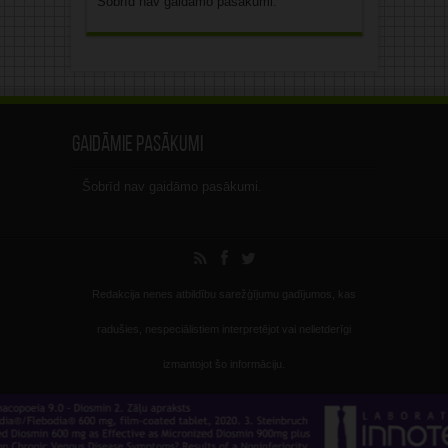
Šobrīd nav gaidāmo pasākumi.
Gaidāmie pasākumi
Šobrīd nav gaidāmo pasākumi.
Redakcija nenes atbildību sarežģījumu gadījumos, kas
radušies, nespeciālistiem interpretējot vai nelietderīgi
izmantojot šo informāciju.