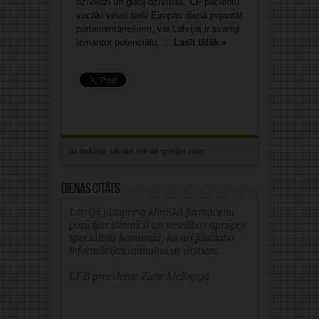
dzīvildzi un glābj dzīvības. CF pacientu
vecāki vēlas tieši Eiropas dienā pajautāt
parlamentāriešiem, vai Latvijai ir svarīgi
izmantot potenciālu, ...
Lasīt tālāk »
Dienas citāts
Latvijā jāstiprina klīniskā farmaceita
pozīcijas slimnīcā un veselības aprūpes
speciālistu komandā, kā arī jāuzlabo
informācijas apmaiņa ar ārstiem.
LFB prezidente Zane Melberga