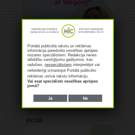
Portālā publicētā rakstu un reklāmas
informācija paredzēta veselības aprūpes
nozares speciālistiem. Redakcija nenes
atbildību sarežģījumu gadījumos, kas
radušies,
nespeciālistiem
interpretējot vai
nelietderīgi izmantojot Portālā publicēto
reklāmas un/vai rakstu informāciju.
Vai esat speciālists veselības aprūpes
jomā?
Jā
Nē
Reklāma