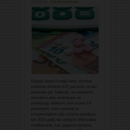
08/05/2024
Rakstīt komentāru
Eiropas dienā 9.maijā retās slimības
cistiskās fibrozes (CF) pacientu vecāki
pulcēsies pie Saeimas, lai pieprasītu
normatīvo aktu ievērošanu un
vienlīdzīgu attieksmi pret visiem CF
pacientiem, kam saskaņā ar
kompensējamo zāļu sistēmu pienākas,
bet 2024.gadā nav piešķirti efektīvākie
medikamenti, kas pagarina pacientu