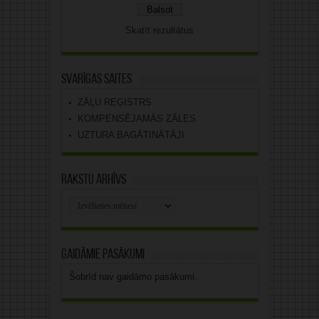
Skatīt rezultātus
Svarīgas saites
ZĀĻU REĢISTRS
KOMPENSĒJAMĀS ZĀLES
UZTURA BAGĀTINĀTĀJI
Rakstu arhīvs
Rakstu
arhīvs
Gaidāmie pasākumi
Šobrīd nav gaidāmo pasākumi.