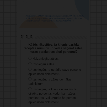
Aptauja
Kā jūs rīkosities, ja klients uzrāda
receptes numuru un vēlas saņemt zāles,
kuras parakstītas citai personai?
Neizsniegšu zāles.
Izsniegšu zāles.
Izsniegšu, ja uzrādīs savu personu
apliecinošu dokumentu.
Izsniegšu, ja zāles domātas
radiniekam.
Izsniegšu, ja klients nosauks tā
cilvēka personas kodu, kam zāles
parakstītas, vai uzrādīs šo personu
apliecinošu dokumentu.