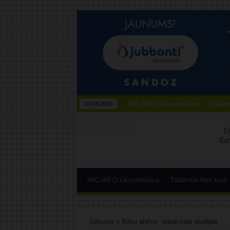
MIC-INFO Likumdošana
Tālākm
07/08/2026
MIC-INFO Likumdošana
Tālākmācības testi
Sākums
»
Birku ahrīvs: medicīnas studijas