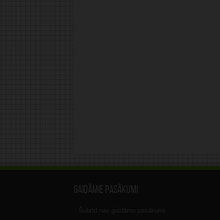
Gaidāmie pasākumi
Šobrīd nav gaidāmo pasākumi.