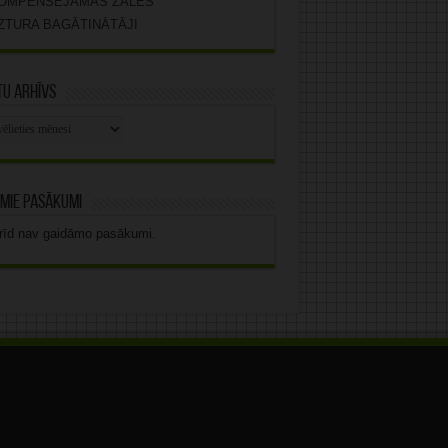
OMPENSĒJAMĀS ZĀLES
ZTURA BAGĀTINĀTĀJI
u arhīvs
stu
vs
mie pasākumi
rīd nav gaidāmo pasākumi.