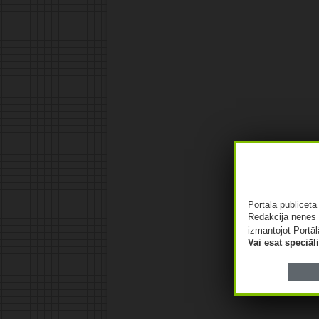
Portālā publicēt
Redakcija nenes 
izmantojot Portāl
Vai esat speciā