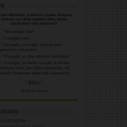
uja
 jūs rīkosities, ja klients uzrāda receptes
numuru un vēlas saņemt zāles, kuras
parakstītas citai personai?
Neizsniegšu zāles.
Izsniegšu zāles.
Izsniegšu, ja uzrādīs savu personu
apliecinošu dokumentu.
Izsniegšu, ja zāles domātas radiniekam.
Izsniegšu, ja klients nosauks tā cilvēka
personas kodu, kam zāles parakstītas, vai
uzrādīs šo personu apliecinošu dokumentu.
Skatīt rezultātus
gas saites
ĀĻU REĢISTRS