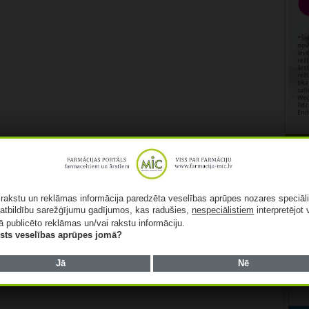
Rekl
ā rakstu un reklāmas informācija paredzēta veselības aprūpes nozares speciāl
atbildību sarežģījumu gadījumos, kas radušies,
nespeciālistiem
interpretējot 
ā publicēto reklāmas un/vai rakstu informāciju.
lists veselības aprūpes jomā?
Jā
Nē