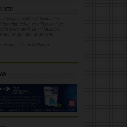
s citāts
ijā jāstiprina klīniskā farmaceita
īcijas slimnīcā un veselības aprūpes
ciālistu komandā, kā arī jāuzlabo
ormācijas apmaiņa ar ārstiem.
 prezidente Zane Melberga
āma