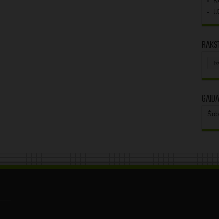
K
U
Rakst
Rak
arhī
Gaidā
Šob