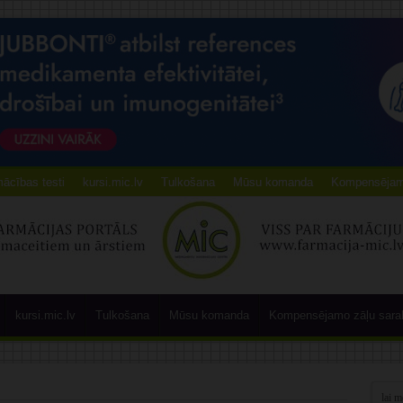
ācības testi
kursi.mic.lv
Tulkošana
Mūsu komanda
Kompensējamo
kursi.mic.lv
Tulkošana
Mūsu komanda
Kompensējamo zāļu sara