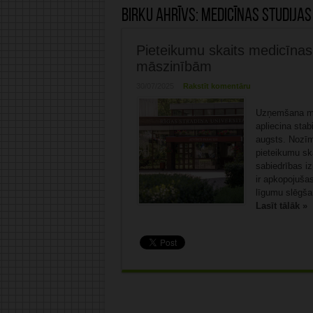
Birku ahrīvs:
medicīnas studijas
Pieteikumu skaits medicīnas 
māszinībām
30/07/2025
Rakstīt komentāru
Uzņemšana med
apliecina stab
augsts. Nozīm
pieteikumu sk
sabiedrības iz
ir apkopojuša
līgumu slēgšana
Lasīt tālāk »