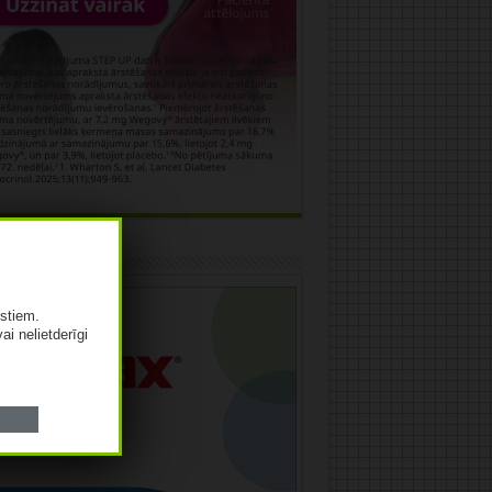
āma
istiem.
vai nelietderīgi