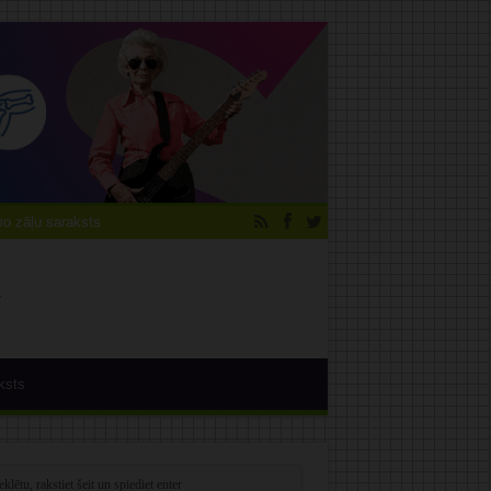
 zāļu saraksts
ksts