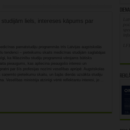
Diena
Latv
studijām liels, intereses kāpums par
poz
spe
inf
LFB
icīnas pamatstudiju programmās trīs Latvijas augstskolās
ilu tendenci – pieteikumu skaits medicīnas studijām saglabājas
īgi, ka Māszinību studiju programmā vērojams būtisks
aita pieaugums, kas apliecina pieaugošo interesi un
pratni par šīs profesijas nozīmi veselības aprūpē. Augstskolas
s saņemto pieteikumu skaitu, un šajās dienās uzsākta studiju
Rekl
. Veselības ministrija atzinīgi vērtē reflektantu interesi, jo ...