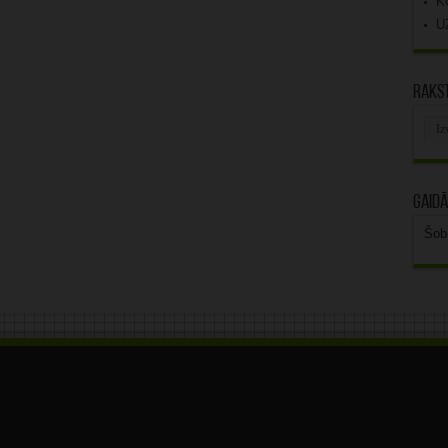
K
U
Rakst
Rak
arhī
Gaidā
Šob