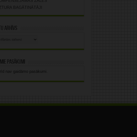
OMPENSĒJAMĀS ZĀLES
ZTURA BAGĀTINĀTĀJI
u arhīvs
stu
vs
mie pasākumi
rīd nav gaidāmo pasākumi.