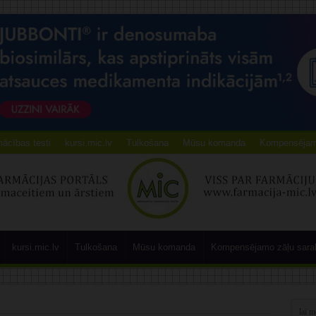
ācības testi
kursi.mic.lv
Tulkošana
Mūsu komanda
Kompensējamo
kursi.mic.lv
Tulkošana
Mūsu komanda
Kompensējamo zāļu sara