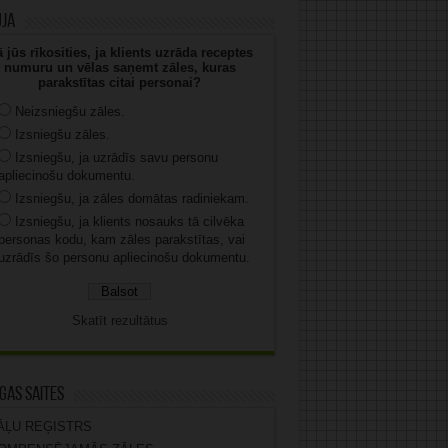
uja
 jūs rīkosities, ja klients uzrāda receptes
numuru un vēlas saņemt zāles, kuras
parakstītas citai personai?
Neizsniegšu zāles.
Izsniegšu zāles.
Izsniegšu, ja uzrādīs savu personu
apliecinošu dokumentu.
Izsniegšu, ja zāles domātas radiniekam.
Izsniegšu, ja klients nosauks tā cilvēka
personas kodu, kam zāles parakstītas, vai
uzrādīs šo personu apliecinošu dokumentu.
Skatīt rezultātus
gas saites
ĀĻU REĢISTRS