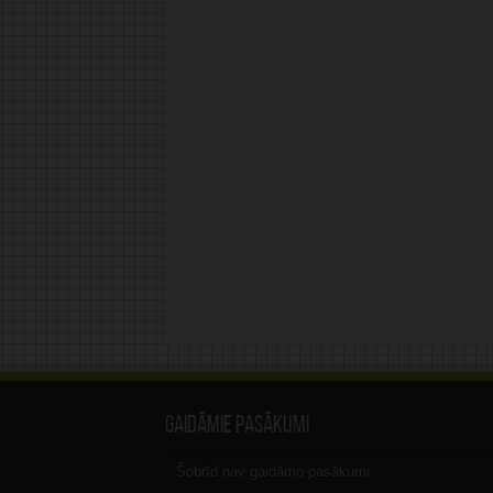
Gaidāmie pasākumi
Šobrīd nav gaidāmo pasākumi.