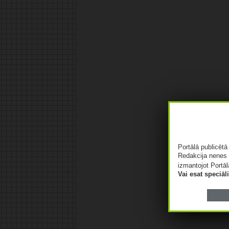
Portālā publicēt
Redakcija nenes 
izmantojot Portāl
Vai esat speciā