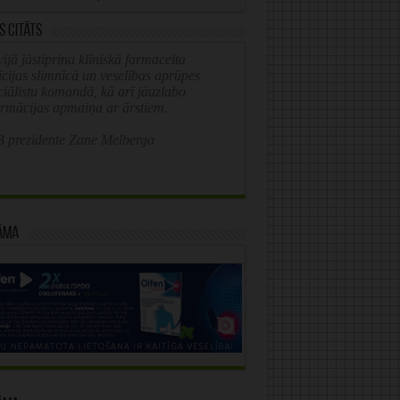
s citāts
ijā jāstiprina klīniskā farmaceita
īcijas slimnīcā un veselības aprūpes
ciālistu komandā, kā arī jāuzlabo
ormācijas apmaiņa ar ārstiem.
 prezidente Zane Melberga
āma