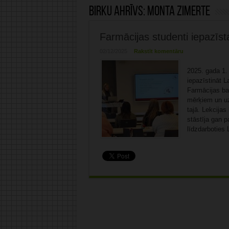
Birku ahrīvs:
Monta Zimerte
Farmācijas studenti iepazīs
02/12/2025
Rakstīt komentāru
2025. gada 1. 
iepazīstināt L
Farmācijas bak
mērķiem un uz
tajā. Lekcijas
stāstīja gan p
līdzdarboties 