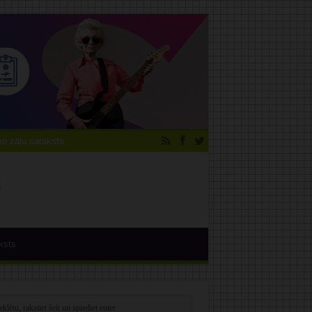
 zāļu saraksts
ksts