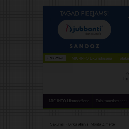
MIC-INFO Likumdošana
Tālākm
07/08/2026
MIC-INFO Likumdošana
Tālākmācības testi
Sākums
»
Birku ahrīvs: Monta Zimerte