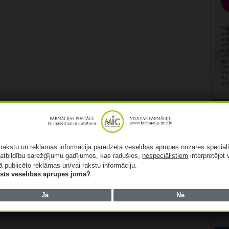
Rekl
ā rakstu un reklāmas informācija paredzēta veselības aprūpes nozares speciāl
atbildību sarežģījumu gadījumos, kas radušies,
nespeciālistiem
interpretējot 
ā publicēto reklāmas un/vai rakstu informāciju.
lists veselības aprūpes jomā?
Jā
Nē