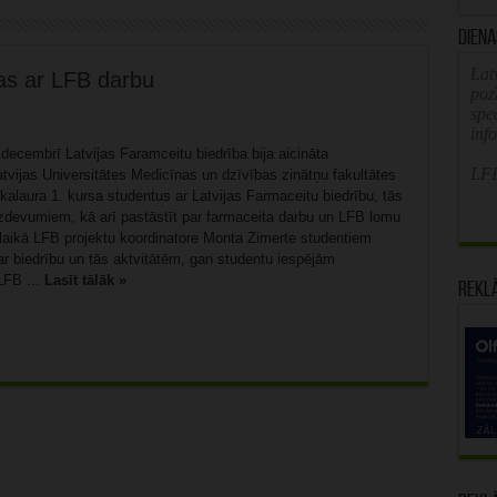
Diena
Latv
tas ar LFB darbu
poz
spe
inf
decembrī Latvijas Faramceitu biedrība bija aicināta
LFB
atvijas Universitātes Medicīnas un dzīvības zinātņu fakultātes
alaura 1. kursa studentus ar Latvijas Farmaceitu biedrību, tās
devumiem, kā arī pastāstīt par farmaceita darbu un LFB lomu
 laikā LFB projektu koordinatore Monta Zimerte studentiem
ar biedrību un tās aktvitātēm, gan studentu iespējām
LFB ...
Lasīt tālāk »
Rekl