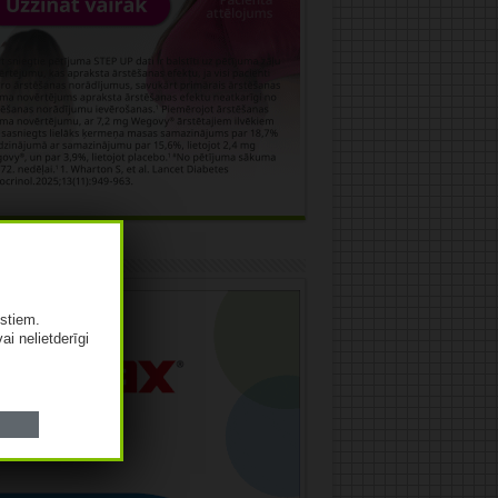
āma
istiem.
vai nelietderīgi