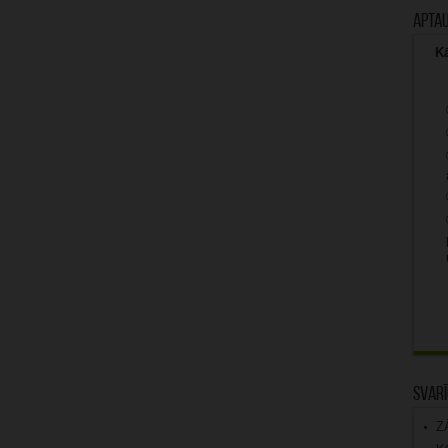
Apta
Kā
Svarī
Z