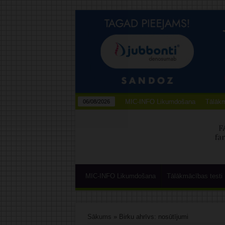
MIC-INFO Likumdošana
Tālākm
06/08/2026
MIC-INFO Likumdošana
Tālākmācības testi
Sākums
»
Birku ahrīvs: nosūtījumi