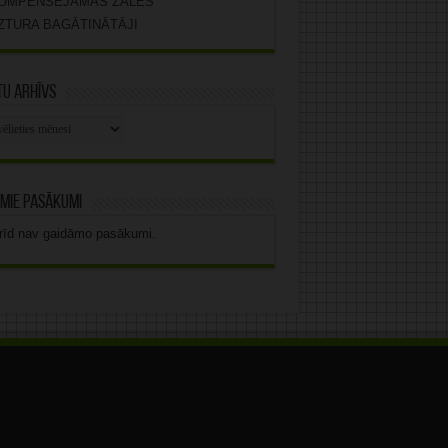
OMPENSĒJAMĀS ZĀLES
ZTURA BAGĀTINĀTĀJI
u arhīvs
stu
vs
mie pasākumi
rīd nav gaidāmo pasākumi.