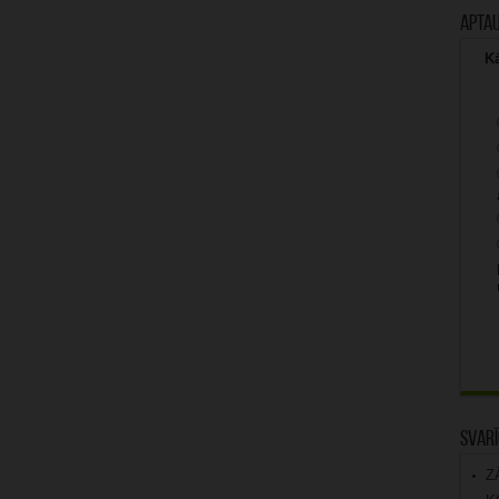
Apta
Kā
Svarī
Z