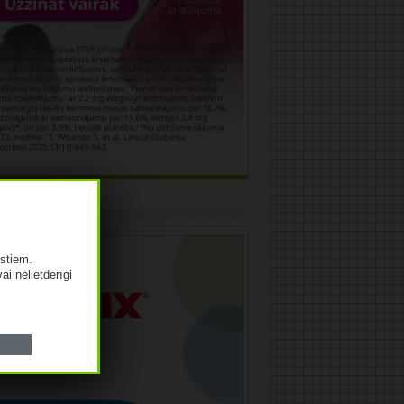
āma
istiem.
vai nelietderīgi