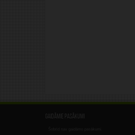
Gaidāmie pasākumi
Šobrīd nav gaidāmo pasākumi.