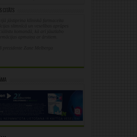
s citāts
ijā jāstiprina klīniskā farmaceita
īcijas slimnīcā un veselības aprūpes
ciālistu komandā, kā arī jāuzlabo
ormācijas apmaiņa ar ārstiem.
 prezidente Zane Melberga
āma