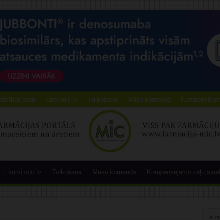
ācības testi
kursi.mic.lv
Tulkošana
Mūsu komanda
Kompensējamo
kursi.mic.lv
Tulkošana
Mūsu komanda
Kompensējamo zāļu sara