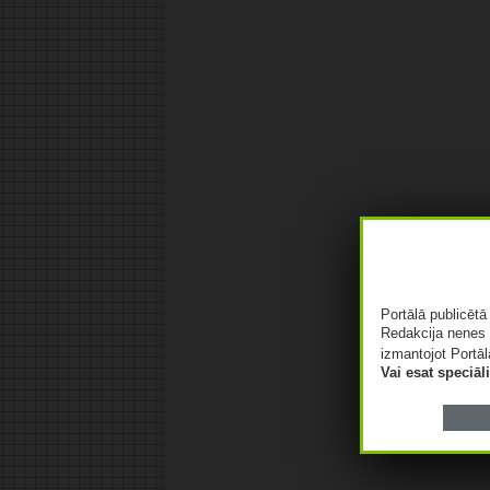
Portālā publicēt
Redakcija nenes 
izmantojot Portāl
Vai esat speciā