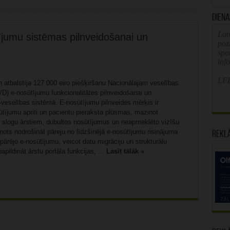
Diena
Latv
ījumu sistēmas pilnveidošanai un
poz
spe
inf
LFB
n atbalstīja 127 000 eiro piešķiršanu Nacionālajam veselības
D) e-nosūtījumu funkcionalitātes pilnveidošanai un
-veselības sistēmā. E-nosūtījumu pilnveides mērķis ir
sūtījumu apriti un pacientu pieraksta plūsmas, mazinot
o slogu ārstiem, dubultos nosūtījumus un neapmeklēto vizīšu
nots nodrošināt pāreju no līdzšinējā e-nosūtījumu risinājuma
Rekl
ārējo e-nosūtījumu, veicot datu migrāciju un strukturālu
apildināt ārstu portāla funkcijas, ...
Lasīt tālāk »