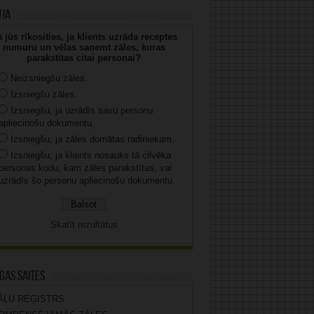
uja
 jūs rīkosities, ja klients uzrāda receptes
numuru un vēlas saņemt zāles, kuras
parakstītas citai personai?
Neizsniegšu zāles.
Izsniegšu zāles.
Izsniegšu, ja uzrādīs savu personu
apliecinošu dokumentu.
Izsniegšu, ja zāles domātas radiniekam.
Izsniegšu, ja klients nosauks tā cilvēka
personas kodu, kam zāles parakstītas, vai
uzrādīs šo personu apliecinošu dokumentu.
Skatīt rezultātus
gas saites
ĀĻU REĢISTRS