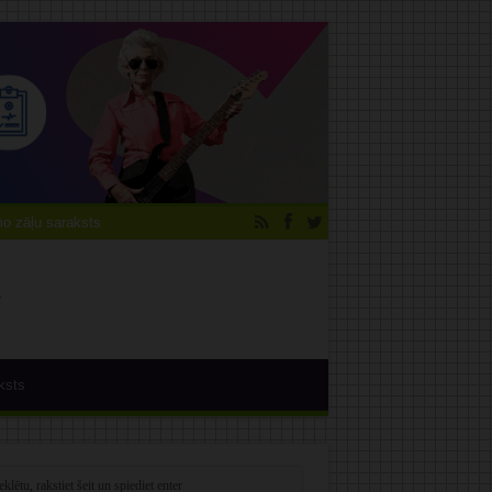
 zāļu saraksts
ksts