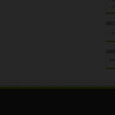
K
U
Rakst
Rak
arhī
Gaidā
Šob