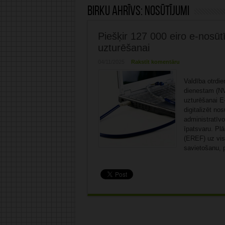
Birku ahrīvs:
nosūtījumi
Piešķir 127 000 eiro e-nosūt
uzturēšanai
04/11/2025
Rakstīt komentāru
Valdība otrdie
dienestam (NV
uzturēšanai E
digitalizēt no
administratīv
īpatsvaru. Plā
(EREF) uz visp
savietošanu, p