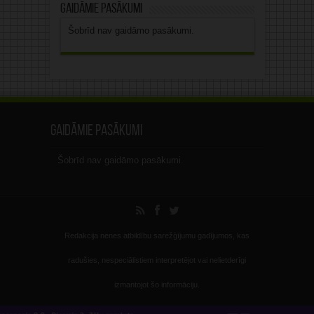
Gaidāmie pasākumi
Šobrīd nav gaidāmo pasākumi.
Gaidāmie pasākumi
Šobrīd nav gaidāmo pasākumi.
Redakcija nenes atbildību sarežģījumu gadījumos, kas
radušies, nespeciālistiem interpretējot vai nelietderīgi
izmantojot šo informāciju.