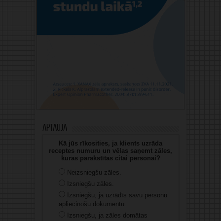
Aptauja
Kā jūs rīkosities, ja klients uzrāda
receptes numuru un vēlas saņemt zāles,
kuras parakstītas citai personai?
Neizsniegšu zāles.
Izsniegšu zāles.
Izsniegšu, ja uzrādīs savu personu
apliecinošu dokumentu.
Izsniegšu, ja zāles domātas