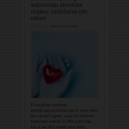
iedzīvotāju aktivitāte
orgānu ziedošanai pēc
nāves
03/07/2026
Rakstīt komentāru
E-veselības sistēmas
portālā www.eveseliba.gov.lv savu vēlmi
par vai pret orgānu, audu vai ķermeņa
ziedošanu veikuši 52 989 iedzīvotāji,
kas ir par 30% vairāk nekā gadu