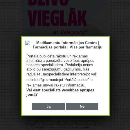
Portālā publicētā rakstu un reklāmas
informācija paredzēta veselības aprūpes
nozares speciālistiem. Redakcija nenes
atbildību sarežģījumu gadījumos, kas
radušies,
nespeciālistiem
interpretējot vai
nelietderīgi izmantojot Portālā publicēto
reklāmas un/vai rakstu informāciju.
Vai esat speciālists veselības aprūpes
jomā?
Jā
Nē