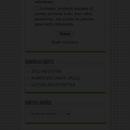
radiniekam.
Izsniegšu, ja klients nosauks tā
cilvēka personas kodu, kam zāles
parakstītas, vai uzrādīs šo personu
apliecinošu dokumentu.
Skatīt rezultātus
Svarīgas saites
ZĀĻU REĢISTRS
KOMPENSĒJAMĀS ZĀLES
UZTURA BAGĀTINĀTĀJI
Rakstu arhīvs
Rakstu
arhīvs