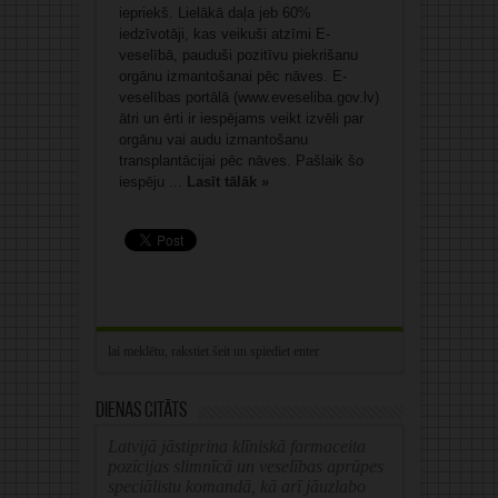
iepriekš. Lielākā daļa jeb 60%
iedzīvotāji, kas veikuši atzīmi E-
veselībā, pauduši pozitīvu piekrišanu
orgānu izmantošanai pēc nāves. E-
veselības portālā (www.eveseliba.gov.lv)
ātri un ērti ir iespējams veikt izvēli par
orgānu vai audu izmantošanu
transplantācijai pēc nāves. Pašlaik šo
iespēju ...
Lasīt tālāk »
Dienas citāts
Latvijā jāstiprina klīniskā farmaceita
pozīcijas slimnīcā un veselības aprūpes
speciālistu komandā, kā arī jāuzlabo