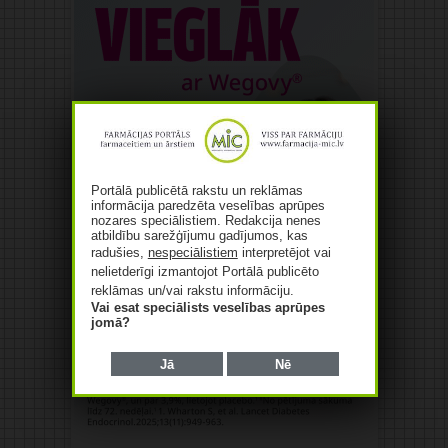
Portālā publicētā rakstu un reklāmas
informācija paredzēta veselības aprūpes
nozares speciālistiem. Redakcija nenes
atbildību sarežģījumu gadījumos, kas
radušies,
nespeciālistiem
interpretējot vai
nelietderīgi izmantojot Portālā publicēto
reklāmas un/vai rakstu informāciju.
Vai esat speciālists veselības aprūpes
jomā?
Jā
Nē