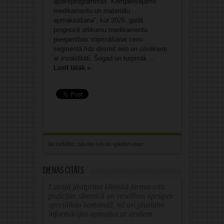
apakšprogrammas “Kompensējamo
medikamentu un materiālu
apmaksāšana”, kur 2026. gadā
prognozē atlikumu medikamentu
pieejamības stiprināšanai cenu
segmentā līdz desmit eiro un cilvēkiem
ar invaliditāti. Šogad un turpmāk ...
Lasīt tālāk »
Dienas citāts
Latvijā jāstiprina klīniskā farmaceita
pozīcijas slimnīcā un veselības aprūpes
speciālistu komandā, kā arī jāuzlabo
informācijas apmaiņa ar ārstiem.