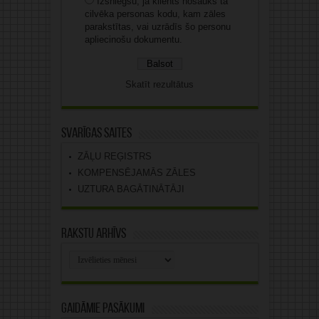
Izsniegšu, ja klients nosauks tā
cilvēka personas kodu, kam zāles
parakstītas, vai uzrādīs šo personu
apliecinošu dokumentu.
Skatīt rezultātus
Svarīgas saites
ZĀĻU REĢISTRS
KOMPENSĒJAMĀS ZĀLES
UZTURA BAGĀTINĀTĀJI
Rakstu arhīvs
Rakstu
arhīvs
Gaidāmie pasākumi