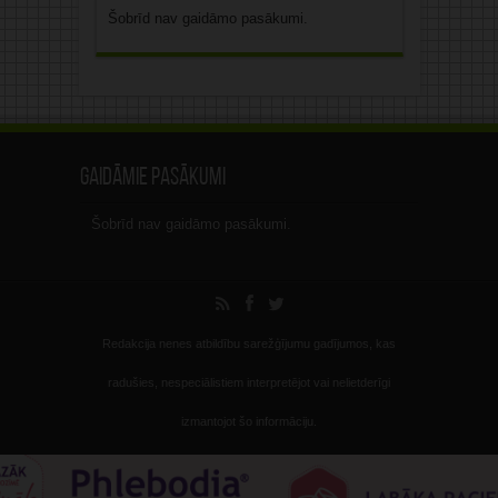
Šobrīd nav gaidāmo pasākumi.
Gaidāmie pasākumi
Šobrīd nav gaidāmo pasākumi.
Redakcija nenes atbildību sarežģījumu gadījumos, kas
radušies, nespeciālistiem interpretējot vai nelietderīgi
izmantojot šo informāciju.