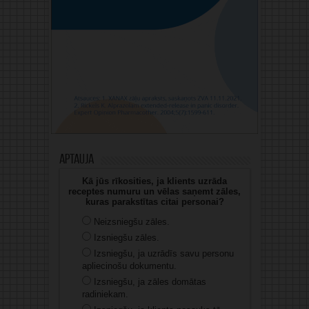
Aptauja
Kā jūs rīkosities, ja klients uzrāda
receptes numuru un vēlas saņemt zāles,
kuras parakstītas citai personai?
Neizsniegšu zāles.
Izsniegšu zāles.
Izsniegšu, ja uzrādīs savu personu
apliecinošu dokumentu.
Izsniegšu, ja zāles domātas
radiniekam.