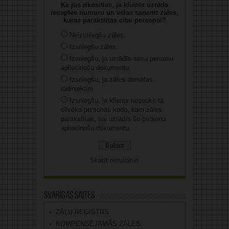
Kā jūs rīkosities, ja klients uzrāda
receptes numuru un vēlas saņemt zāles,
kuras parakstītas citai personai?
Neizsniegšu zāles.
Izsniegšu zāles.
Izsniegšu, ja uzrādīs savu personu
apliecinošu dokumentu.
Izsniegšu, ja zāles domātas
radiniekam.
Izsniegšu, ja klients nosauks tā
cilvēka personas kodu, kam zāles
parakstītas, vai uzrādīs šo personu
apliecinošu dokumentu.
Skatīt rezultātus
Svarīgas saites
ZĀĻU REĢISTRS
KOMPENSĒJAMĀS ZĀLES