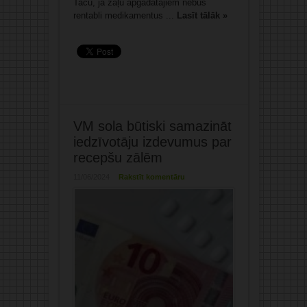
Taču, ja zāļu apgādātājiem nebūs
rentabli medikamentus ...
Lasīt tālāk »
VM sola būtiski samazināt
iedzīvotāju izdevumus par
recepšu zālēm
11/06/2024
Rakstīt komentāru