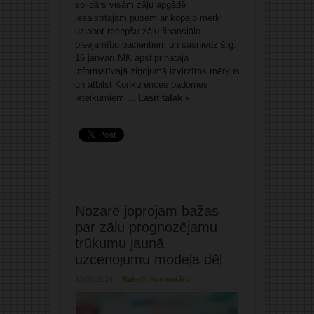
solidārs visām zāļu apgādē
iesaistītajām pusēm ar kopējo mērķi
uzlabot recepšu zāļu finansiālo
pieejamību pacientiem un sasniedz š.g.
16.janvārī MK apstiprinātajā
informatīvajā ziņojumā izvirzītos mērķus
un atbilst Konkurences padomes
ieteikumiem ...
Lasīt tālāk »
Nozarē joprojām bažas
par zāļu prognozējamu
trūkumu jaunā
uzcenojumu modeļa dēļ
12/06/2024
Rakstīt komentāru