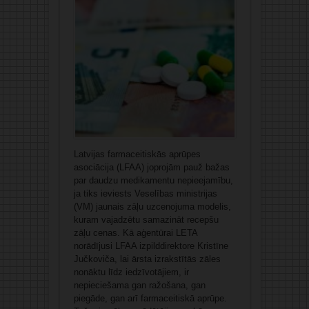
Latvijas farmaceitiskās aprūpes
asociācija (LFAA) joprojām pauž bažas
par daudzu medikamentu nepieejamību,
ja tiks ieviests Veselības ministrijas
(VM) jaunais zāļu uzcenojuma modelis,
kuram vajadzētu samazināt recepšu
zāļu cenas. Kā aģentūrai LETA
norādījusi LFAA izpilddirektore Kristīne
Jučkoviča, lai ārsta izrakstītās zāles
nonāktu līdz iedzīvotājiem, ir
nepieciešama gan ražošana, gan
piegāde, gan arī farmaceitiskā aprūpe.