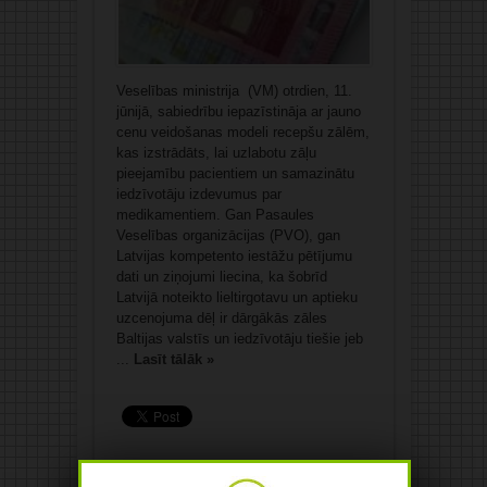
Veselības ministrija (VM) otrdien, 11.
jūnijā, sabiedrību iepazīstināja ar jauno
cenu veidošanas modeli recepšu zālēm,
kas izstrādāts, lai uzlabotu zāļu
pieejamību pacientiem un samazinātu
iedzīvotāju izdevumus par
medikamentiem. Gan Pasaules
Veselības organizācijas (PVO), gan
Latvijas kompetento iestāžu pētījumu
dati un ziņojumi liecina, ka šobrīd
Latvijā noteikto lieltirgotavu un aptieku
uzcenojuma dēļ ir dārgākās zāles
Baltijas valstīs un iedzīvotāju tiešie jeb
...
Lasīt tālāk »