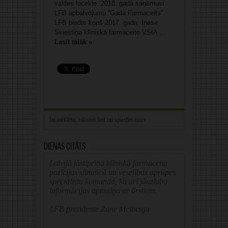
valdes locekle. 2018. gadā saņēmusi
LFB apbalvojumu “Gada Farmaceits”.
LFB biedrs kopš 2017. gada. Inese
Sviestiņa klīniskā farmaceite VSIA ...
Lasīt tālāk »
Dienas citāts
Latvijā jāstiprina klīniskā farmaceita
pozīcijas slimnīcā un veselības aprūpes
speciālistu komandā, kā arī jāuzlabo
informācijas apmaiņa ar ārstiem.
LFB prezidente Zane Melberga