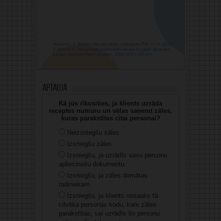
Aptauja
Kā jūs rīkosities, ja klients uzrāda
receptes numuru un vēlas saņemt zāles,
kuras parakstītas citai personai?
Neizsniegšu zāles.
Izsniegšu zāles.
Izsniegšu, ja uzrādīs savu personu
apliecinošu dokumentu.
Izsniegšu, ja zāles domātas
radiniekam.
Izsniegšu, ja klients nosauks tā
cilvēka personas kodu, kam zāles
parakstītas, vai uzrādīs šo personu