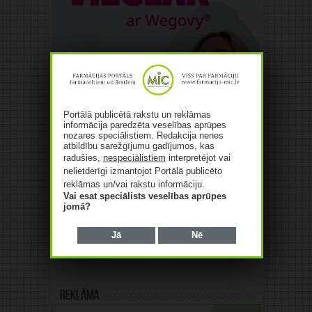
Portālā publicētā rakstu un reklāmas
informācija paredzēta veselības aprūpes
nozares speciālistiem. Redakcija nenes
atbildību sarežģījumu gadījumos, kas
radušies,
nespeciālistiem
interpretējot vai
nelietderīgi izmantojot Portālā publicēto
reklāmas un/vai rakstu informāciju.
Vai esat speciālists veselības aprūpes
jomā?
Jā
Nē
Reklāma