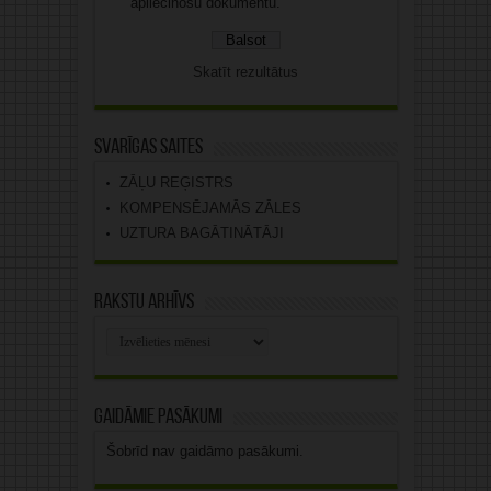
apliecinošu dokumentu.
Skatīt rezultātus
Svarīgas saites
ZĀĻU REĢISTRS
KOMPENSĒJAMĀS ZĀLES
UZTURA BAGĀTINĀTĀJI
Rakstu arhīvs
Rakstu
arhīvs
Gaidāmie pasākumi
Šobrīd nav gaidāmo pasākumi.