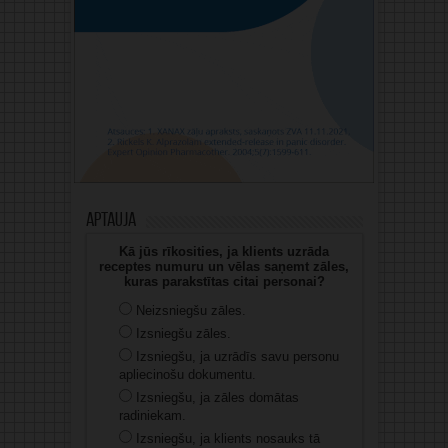
Aptauja
Kā jūs rīkosities, ja klients uzrāda
receptes numuru un vēlas saņemt zāles,
kuras parakstītas citai personai?
Neizsniegšu zāles.
Izsniegšu zāles.
Izsniegšu, ja uzrādīs savu personu
apliecinošu dokumentu.
Izsniegšu, ja zāles domātas
radiniekam.
Izsniegšu, ja klients nosauks tā