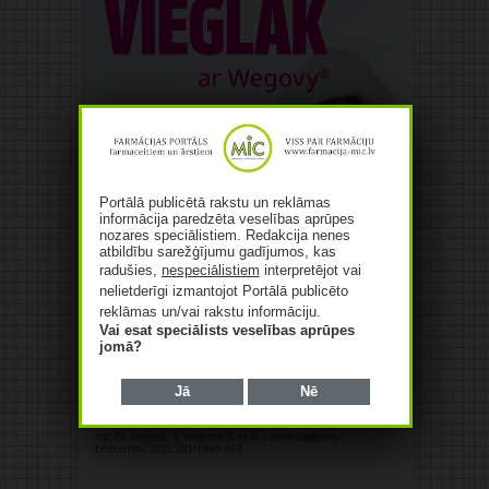
Portālā publicētā rakstu un reklāmas
informācija paredzēta veselības aprūpes
nozares speciālistiem. Redakcija nenes
atbildību sarežģījumu gadījumos, kas
radušies,
nespeciālistiem
interpretējot vai
nelietderīgi izmantojot Portālā publicēto
reklāmas un/vai rakstu informāciju.
Vai esat speciālists veselības aprūpes
jomā?
Jā
Nē