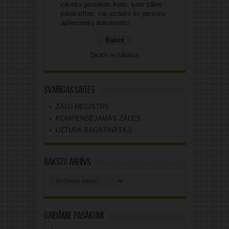
cilvēka personas kodu, kam zāles
parakstītas, vai uzrādīs šo personu
apliecinošu dokumentu.
Skatīt rezultātus
Svarīgas saites
ZĀĻU REĢISTRS
KOMPENSĒJAMĀS ZĀLES
UZTURA BAGĀTINĀTĀJI
Rakstu arhīvs
Rakstu
arhīvs
Gaidāmie pasākumi