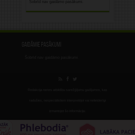
Šobrīd nav gaidāmo pasākumi.
Gaidāmie pasākumi
Šobrīd nav gaidāmo pasākumi.
Redakcija nenes atbildību sarežģījumu gadījumos, kas
radušies, nespeciālistiem interpretējot vai nelietderīgi
izmantojot šo informāciju.