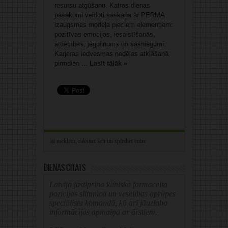
resursu atgūšanu. Katras dienas
pasākumi veidoti saskaņā ar PERMA
izaugsmes modeļa pieciem elementiem:
pozitīvas emocijas, iesaistīšanās,
attiecības, jēgpilnums un sasniegumi.
Karjeras iedvesmas nedēļas atklāšanā
pirmdien ...
Lasīt tālāk »
Dienas citāts
Latvijā jāstiprina klīniskā farmaceita
pozīcijas slimnīcā un veselības aprūpes
speciālistu komandā, kā arī jāuzlabo
informācijas apmaiņa ar ārstiem.