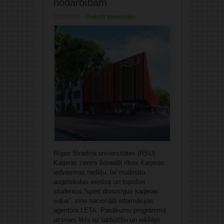
nodarbībām
22/04/2024
Rakstīt komentāru
Rīgas Stradiņa universitātes (RSU)
Karjeras centrs šonedēļ rīkos Karjeras
iedvesmas nedēļu, lai mudinātu
augstskolas esošos un topošos
studentus “spert drosmīgus karjeras
soļus”, ziņo nacionālā informācijas
aģentūra LETA. Pasākumu programmā
uzsvars likts uz labbūtību un iekšējo