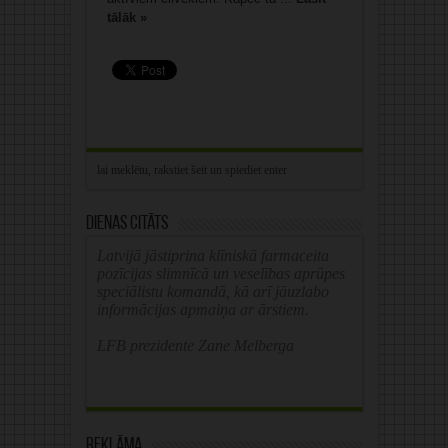
tālāk »
Dienas citāts
Latvijā jāstiprina klīniskā farmaceita
pozīcijas slimnīcā un veselības aprūpes
speciālistu komandā, kā arī jāuzlabo
informācijas apmaiņa ar ārstiem.
LFB prezidente Zane Melberga
Reklāma