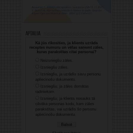
Aptauja
Kā jūs rīkosities, ja klients uzrāda
receptes numuru un vēlas saņemt zāles,
kuras parakstītas citai personai?
Neizsniegšu zāles.
Izsniegšu zāles.
Izsniegšu, ja uzrādīs savu personu
apliecinošu dokumentu.
Izsniegšu, ja zāles domātas
radiniekam.
Izsniegšu, ja klients nosauks tā
cilvēka personas kodu, kam zāles
parakstītas, vai uzrādīs šo personu
apliecinošu dokumentu.