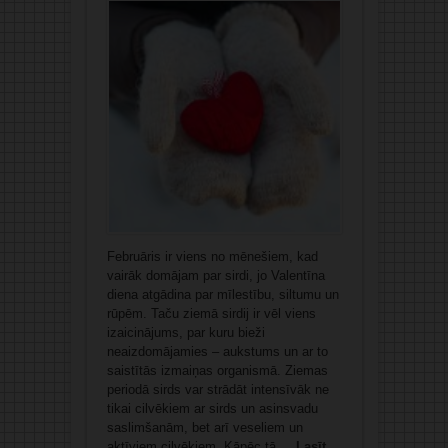
Februāris ir viens no mēnešiem, kad
vairāk domājam par sirdi, jo Valentīna
diena atgādina par mīlestību, siltumu un
rūpēm. Taču ziemā sirdij ir vēl viens
izaicinājums, par kuru bieži
neaizdomājamies – aukstums un ar to
saistītās izmaiņas organismā. Ziemas
periodā sirds var strādāt intensīvāk ne
tikai cilvēkiem ar sirds un asinsvadu
saslimšanām, bet arī veseliem un
aktīviem cilvēkiem. Kāpēc tā ...
Lasīt