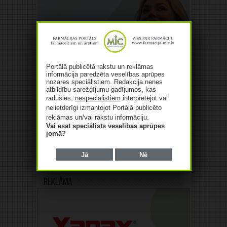
Portālā publicētā rakstu un reklāmas
informācija paredzēta veselības aprūpes
nozares speciālistiem. Redakcija nenes
atbildību sarežģījumu gadījumos, kas
radušies,
nespeciālistiem
interpretējot vai
nelietderīgi izmantojot Portālā publicēto
reklāmas un/vai rakstu informāciju.
Vai esat speciālists veselības aprūpes
jomā?
Jā
Nē
Reklāma