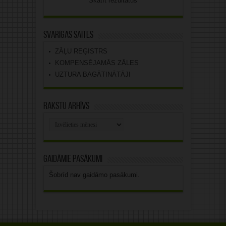
Skatīt rezultātus
Svarīgas saites
ZĀĻU REĢISTRS
KOMPENSĒJAMĀS ZĀLES
UZTURA BAGĀTINĀTĀJI
Rakstu arhīvs
Rakstu
arhīvs
Gaidāmie pasākumi
Šobrīd nav gaidāmo pasākumi.