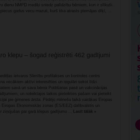
ru dienu NMPD mediķi sniedz palīdzību bērniem, kuri ir slīkuši.
iecus gadus vecu mazuli, kurš tika atrasts piemājas dīķī, ...
aro klepu – šogad reģistrēti 462 gadījumi
edēļas ietvaros Slimību profilakses un kontroles centrs
a vecākiem aktīvi interesēties un regulāri sekot līdzi
datiem savā un sava bērna Potēšanas pasē un vakcinācijas
dījumiem, un noteiktajos laikos pieteikties pašam vai pieteikt
cijai pie ģimenes ārsta. Pēdējo mēnešu laikā vairākas Eiropas
 Eiropas Ekonomiskās zonas (ES/EEZ) dalībvalstis un
ir ziņojušas par garā klepus gadījumu ...
Lasīt tālāk »