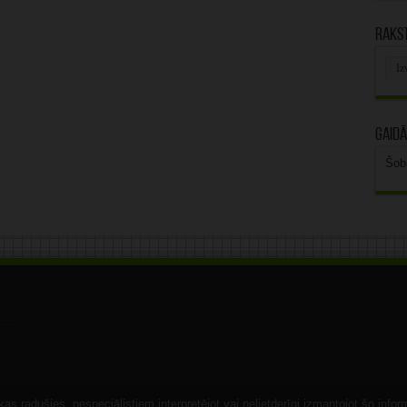
Rakst
Rak
arhī
Gaidā
Šob
s radušies, nespeciālistiem interpretējot vai nelietderīgi izmantojot šo infor