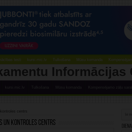
ācības testi
kursi.mic.lv
Tulkošana
Mūsu komanda
Kompensējamo
kursi.mic.lv
Tulkošana
Mūsu komanda
Kompensējamo zāļu sara
 kontroles centrs
es un kontroles centrs
Diena