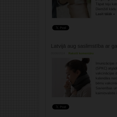
Tāpat teju kat
Diemžēl kādu p
Lasīt tālāk »
Latvijā aug saslimstība ar g
05/06/2024
Rakstīt komentāru
Imunizācijas n
(SPKC) atgādin
vakcinācijas 
kalendāra norā
bērnu vakcinā
Savienības un
kaimiņvalstis 