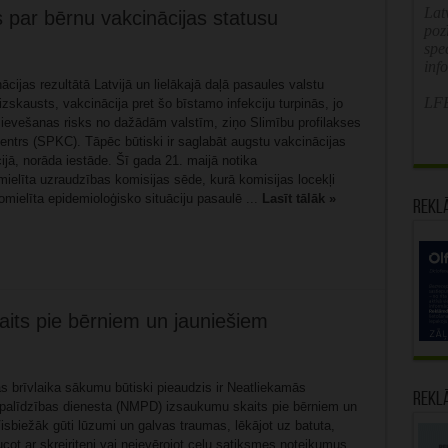
Latv
 par bērnu vakcinācijas statusu
poz
spe
inf
ācijas rezultātā Latvijā un lielākajā daļā pasaules valstu
LFB
r izskausts, vakcinācija pret šo bīstamo infekciju turpinās, jo
 ievešanas risks no dažādām valstīm, ziņo Slimību profilakses
entrs (SPKC). Tāpēc būtiski ir saglabāt augstu vakcinācijas
ijā, norāda iestāde. Šī gada 21. maijā notika
mielīta uzraudzības komisijas sēde, kurā komisijas locekļi
omielīta epidemioloģisko situāciju pasaulē ...
Lasīt tālāk »
Rekl
ts pie bērniem un jauniešiem
s brīvlaika sākumu būtiski pieaudzis ir Neatliekamās
Rekl
palīdzības dienesta (NMPD) izsaukumu skaits pie bērniem un
sbiežāk gūti lūzumi un galvas traumas, lēkājot uz batuta,
ucot ar skrejriteni vai neievērojot ceļu satiksmes noteikumus.