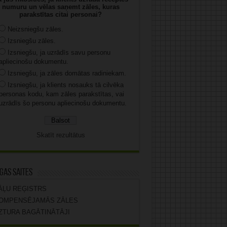
numuru un vēlas saņemt zāles, kuras
parakstītas citai personai?
Neizsniegšu zāles.
Izsniegšu zāles.
Izsniegšu, ja uzrādīs savu personu
apliecinošu dokumentu.
Izsniegšu, ja zāles domātas radiniekam.
Izsniegšu, ja klients nosauks tā cilvēka
personas kodu, kam zāles parakstītas, vai
uzrādīs šo personu apliecinošu dokumentu.
Skatīt rezultātus
gas saites
ĀĻU REĢISTRS
OMPENSĒJAMĀS ZĀLES
ZTURA BAGĀTINĀTĀJI