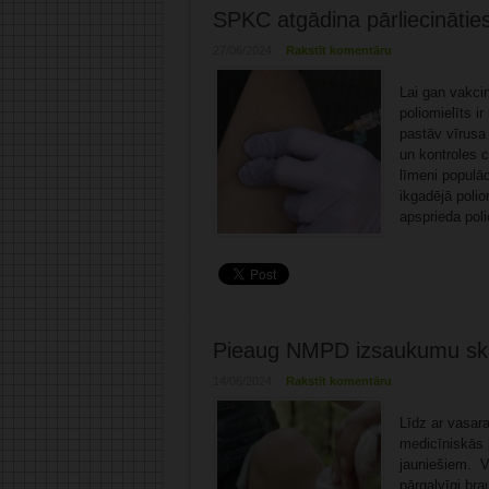
SPKC atgādina pārliecināties
27/06/2024
Rakstīt komentāru
Lai gan vakcin
poliomielīts i
pastāv vīrusa
un kontroles c
līmeni populāc
ikgadējā polio
apsprieda poli
Pieaug NMPD izsaukumu skai
14/06/2024
Rakstīt komentāru
Līdz ar vasara
medicīniskās 
jauniešiem. Vi
pārgalvīgi bra