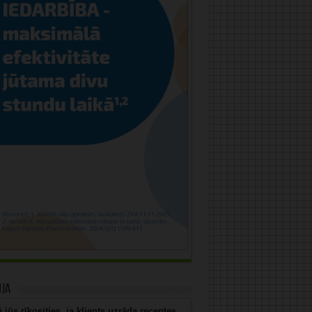
uja
 jūs rīkosities, ja klients uzrāda receptes