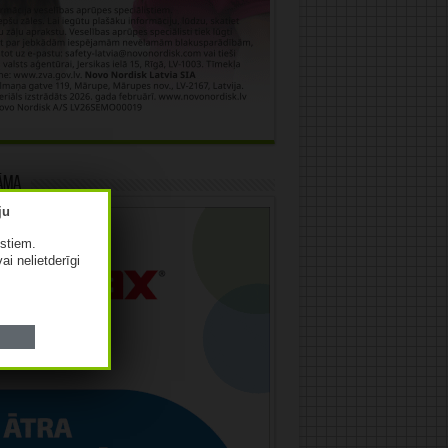
āma
istiem.
vai nelietderīgi