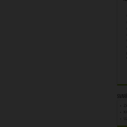
Svarī
Z
K
U