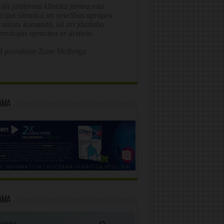
ijā jāstiprina klīniskā farmaceita
īcijas slimnīcā un veselības aprūpes
ciālistu komandā, kā arī jāuzlabo
ormācijas apmaiņa ar ārstiem.
 prezidente Zane Melberga
āma
āma