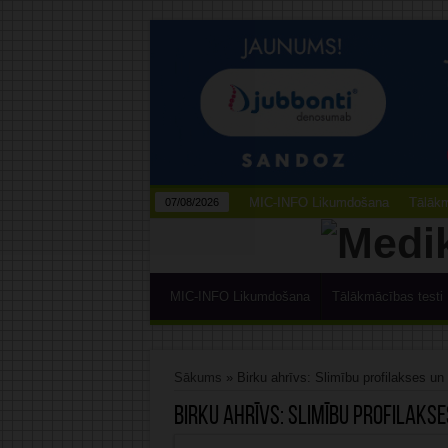
MIC-INFO Likumdošana
Tālākm
07/08/2026
MIC-INFO Likumdošana
Tālākmācības testi
Sākums
»
Birku ahrīvs: Slimību profilakses un
Birku ahrīvs:
Slimību profilaks