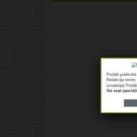
Portālā publicēt
Redakcija nenes 
izmantojot Portāl
Vai esat speciā