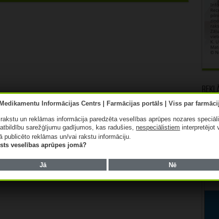
Rekl
ā rakstu un reklāmas informācija paredzēta veselības aprūpes nozares speciāl
atbildību sarežģījumu gadījumos, kas radušies,
nespeciālistiem
interpretējot 
ā publicēto reklāmas un/vai rakstu informāciju.
lists veselības aprūpes jomā?
Jā
Nē