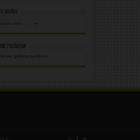
u arhīvs
stu
vs
mie pasākumi
rīd nav gaidāmo pasākumi.
māciju.