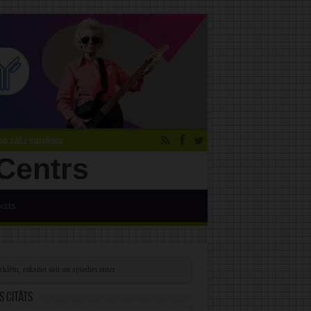
 zāļu saraksts
ksts
s citāts