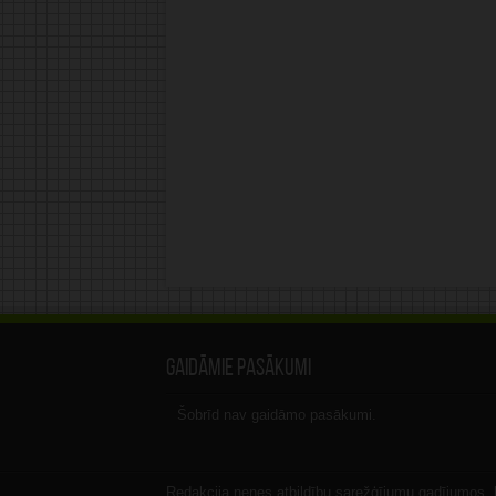
Gaidāmie pasākumi
Šobrīd nav gaidāmo pasākumi.
Redakcija nenes atbildību sarežģījumu gadījumos, ka