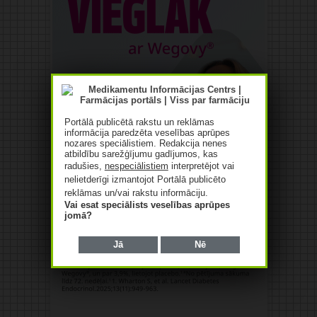
Portālā publicētā rakstu un reklāmas
informācija paredzēta veselības aprūpes
nozares speciālistiem. Redakcija nenes
atbildību sarežģījumu gadījumos, kas
radušies,
nespeciālistiem
interpretējot vai
nelietderīgi izmantojot Portālā publicēto
reklāmas un/vai rakstu informāciju.
Vai esat speciālists veselības aprūpes
jomā?
Jā
Nē