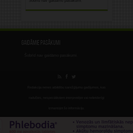
Šobrīd nav gaidāmo pasākumi.
Gaidāmie pasākumi
Šobrīd nav gaidāmo pasākumi.
Redakcija nenes atbildību sarežģījumu gadījumos, kas
radušies, nespeciālistiem interpretējot vai nelietderīgi
izmantojot šo informāciju.