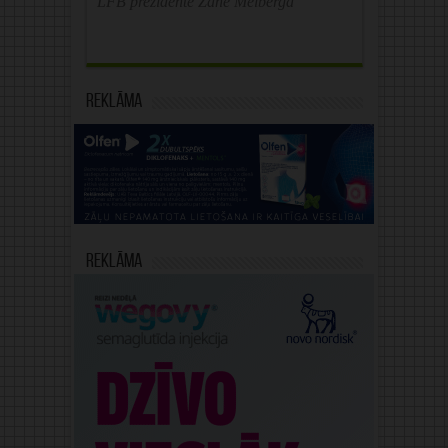
LFB prezidente Zane Melberga
Reklāma
Reklāma