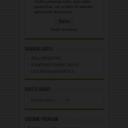
cilvēka personas kodu, kam zāles
parakstītas, vai uzrādīs šo personu
apliecinošu dokumentu.
Skatīt rezultātus
Svarīgas saites
ZĀĻU REĢISTRS
KOMPENSĒJAMĀS ZĀLES
UZTURA BAGĀTINĀTĀJI
Rakstu arhīvs
Rakstu
arhīvs
Gaidāmie pasākumi