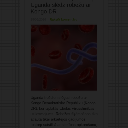
Uganda slēdz robežu ar
Kongo DR
28/05/2026
Rakstīt komentāru
Uganda trešdien slēgusi robežu ar
Kongo Demokrātisko Republiku (Kongo
DR), kur izplatās Ebolas vīrusslimības
uzliesmojums. Robežas šķērsošana tiks
atļauta tikai ārkārtējos gadījumos,
tostarp saistībā ar slimības apkarošanu,