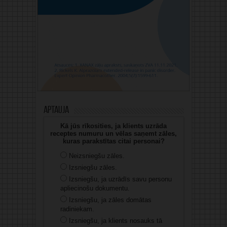
Aptauja
Kā jūs rīkosities, ja klients uzrāda
receptes numuru un vēlas saņemt zāles,
kuras parakstītas citai personai?
Neizsniegšu zāles.
Izsniegšu zāles.
Izsniegšu, ja uzrādīs savu personu
apliecinošu dokumentu.
Izsniegšu, ja zāles domātas
radiniekam.
Izsniegšu, ja klients nosauks tā