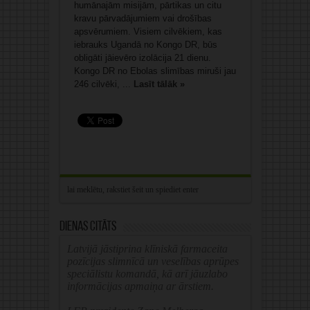
humānajām misijām, pārtikas un citu
kravu pārvadājumiem vai drošības
apsvērumiem. Visiem cilvēkiem, kas
iebrauks Ugandā no Kongo DR, būs
obligāti jāievēro izolācija 21 dienu.
Kongo DR no Ebolas slimības miruši jau
246 cilvēki, ...
Lasīt tālāk »
Dienas citāts
Latvijā jāstiprina klīniskā farmaceita
pozīcijas slimnīcā un veselības aprūpes
speciālistu komandā, kā arī jāuzlabo
informācijas apmaiņa ar ārstiem.