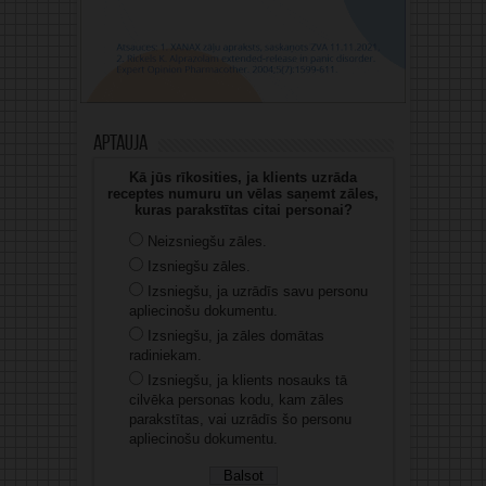
Aptauja
Kā jūs rīkosities, ja klients uzrāda
receptes numuru un vēlas saņemt zāles,
kuras parakstītas citai personai?
Neizsniegšu zāles.
Izsniegšu zāles.
Izsniegšu, ja uzrādīs savu personu
apliecinošu dokumentu.
Izsniegšu, ja zāles domātas
radiniekam.
Izsniegšu, ja klients nosauks tā
cilvēka personas kodu, kam zāles
parakstītas, vai uzrādīs šo personu
apliecinošu dokumentu.