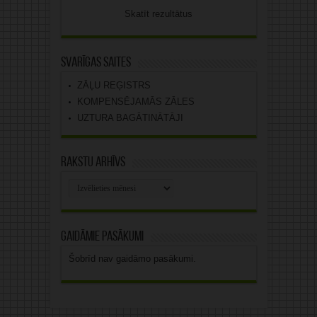
Skatīt rezultātus
Svarīgas saites
ZĀĻU REĢISTRS
KOMPENSĒJAMĀS ZĀLES
UZTURA BAGĀTINĀTĀJI
Rakstu arhīvs
Rakstu
arhīvs
Gaidāmie pasākumi
Šobrīd nav gaidāmo pasākumi.