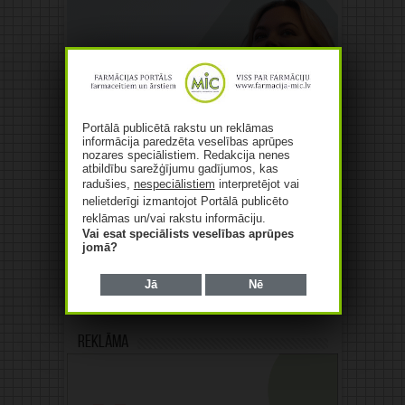
Portālā publicētā rakstu un reklāmas
informācija paredzēta veselības aprūpes
nozares speciālistiem. Redakcija nenes
atbildību sarežģījumu gadījumos, kas
radušies,
nespeciālistiem
interpretējot vai
nelietderīgi izmantojot Portālā publicēto
reklāmas un/vai rakstu informāciju.
Vai esat speciālists veselības aprūpes
jomā?
Jā
Nē
Reklāma