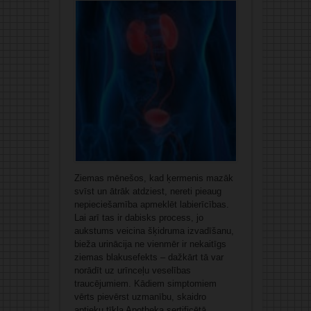
Ziemas mēnešos, kad ķermenis mazāk
svīst un ātrāk atdziest, nereti pieaug
nepieciešamība apmeklēt labierīcības.
Lai arī tas ir dabisks process, jo
aukstums veicina šķidruma izvadīšanu,
bieža urinācija ne vienmēr ir nekaitīgs
ziemas blakusefekts – dažkārt tā var
norādīt uz urīnceļu veselības
traucējumiem. Kādiem simptomiem
vērts pievērst uzmanību, skaidro
aptieku tīkla Apotheka sertificētā