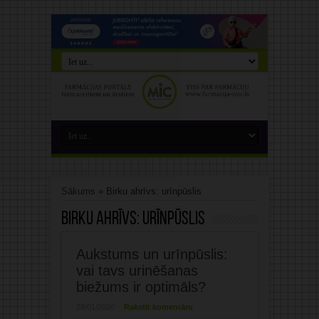
Sākums
»
Birku ahrīvs: urīnpūslis
Birku ahrīvs:
urīnpūslis
Aukstums un urīnpūslis:
vai tavs urinēšanas
biežums ir optimāls?
28/01/2026
Rakstīt komentāru