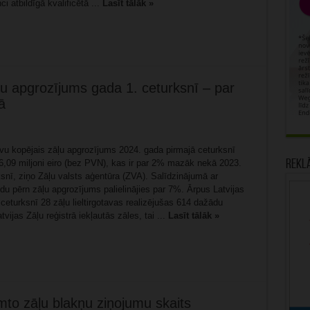
i atbildīgā kvalificētā ...
Lasīt tālāk »
āļu apgrozījums gada 1. ceturksnī – par
ā
tavu kopējais zāļu apgrozījums 2024. gada pirmajā ceturksnī
86,09 miljoni eiro (bez PVN), kas ir par 2% mazāk nekā 2023.
Rekl
snī, ziņo Zāļu valsts aģentūra (ZVA). Salīdzinājumā ar
odu pērn zāļu apgrozījums palielinājies par 7%. Ārpus Latvijas
ceturksnī 28 zāļu lieltirgotavas realizējušas 614 dažādu
ijas Zāļu reģistrā iekļautās zāles, tai ...
Lasīt tālāk »
emto zāļu blakņu ziņojumu skaits