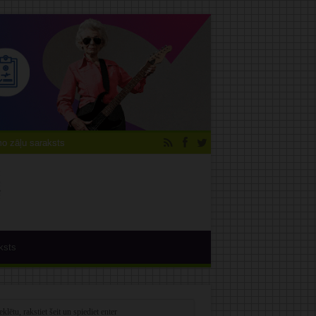
 zāļu saraksts
ksts