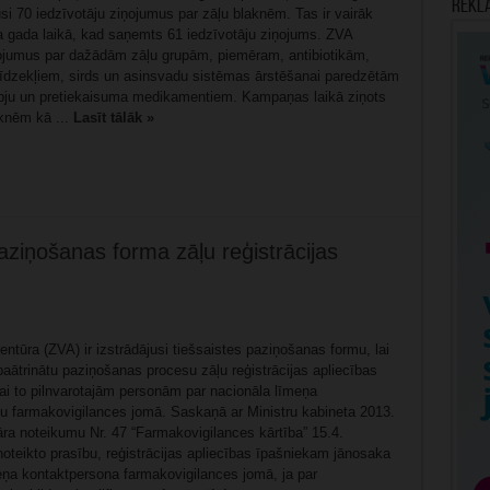
Rekl
i 70 iedzīvotāju ziņojumus par zāļu blaknēm. Tas ir vairāk
a gada laikā, kad saņemts 61 iedzīvotāju ziņojums. ZVA
jumus par dažādām zāļu grupām, piemēram, antibiotikām,
īdzekļiem, sirds un asinsvadu sistēmas ārstēšanai paredzētām
pju un pretiekaisuma medikamentiem. Kampaņas laikā ziņots
knēm kā ...
Lasīt tālāk »
paziņošanas forma zāļu reģistrācijas
entūra (ZVA) ir izstrādājusi tiešsaistes paziņošanas formu, lai
paātrinātu paziņošanas procesu zāļu reģistrācijas apliecības
ai to pilnvarotajām personām par nacionāla līmeņa
u farmakovigilances jomā. Saskaņā ar Ministru kabineta 2013.
āra noteikumu Nr. 47 “Farmakovigilances kārtība” 15.4.
oteikto prasību, reģistrācijas apliecības īpašniekam jānosaka
eņa kontaktpersona farmakovigilances jomā, ja par