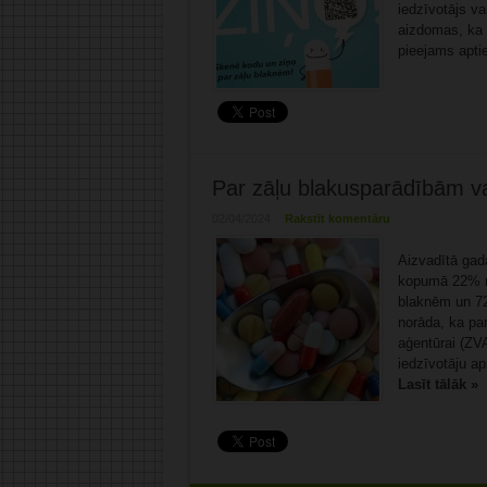
iedzīvotājs va
aizdomas, ka 
pieejams apti
Par zāļu blakusparādībām va
02/04/2024
Rakstīt komentāru
Aizvadītā gada
kopumā 22% re
blaknēm un 72
norāda, ka par
aģentūrai (ZV
iedzīvotāju ap
Lasīt tālāk »