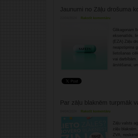
Jaunumi no Zāļu drošuma ko
22/04/2024
Rakstīt komentāru
Glikagonam līd
eksenatīds, li
(EZA) Zāļu dr
neapstiprina 
lietošanas c
vai darbībām. 
ārstēšanai, un
Par zāļu blaknēm turpmāk v
04/04/2024
Rakstīt komentāru
Zāļu valsts aģ
zāļu blaknēm.
ZVA, noskenēj