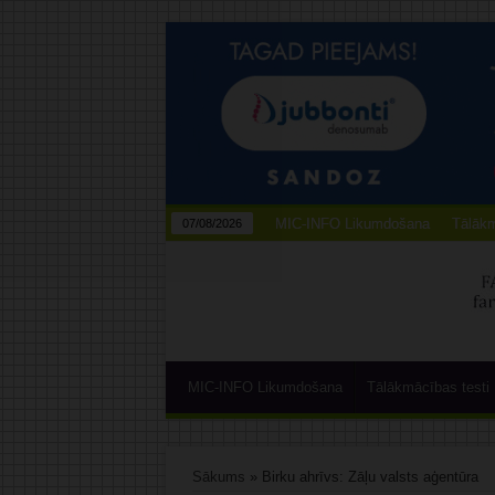
MIC-INFO Likumdošana
Tālākm
07/08/2026
MIC-INFO Likumdošana
Tālākmācības testi
Sākums
»
Birku ahrīvs: Zāļu valsts aģentūra