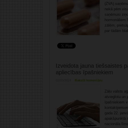
(ZVA) saņēmus
nekā pērn vis
saņēmusi ziņo
hormonāliem l
zālēm, pretsā
par tādām bla
Izveidota jauna tiešsaistes 
apliecības īpašniekiem
02/05/2024
Rakstīt komentāru
Zāļu valsts aģ
atvieglotu un 
īpašniekiem v
kontaktperson
gada 22. janv
apakšpunktā n
nacionāla līm