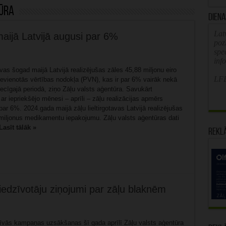
ūra
Diena
Latv
 maijā Latvijā augusi par 6%
poz
spe
inf
tavas šogad maijā Latvijā realizējušas zāles 45,88 miljonu eiro
LFB
evienotās vērtības nodokļa (PVN), kas ir par 6% vairāk nekā
ecīgajā periodā, ziņo Zāļu valsts aģentūra. Savukārt
ar iepriekšējo mēnesi – aprīli – zāļu realizācijas apmērs
ar 6%. 2024.gada maijā zāļu lieltirgotavas Latvijā realizējušas
iljonus medikamentu iepakojumu. Zāļu valsts aģentūras dati
Lasīt tālāk »
Rekl
edzīvotāju ziņojumi par zāļu blaknēm
īvās kampaņas uzsākšanas šī gada aprīlī Zāļu valsts aģentūra