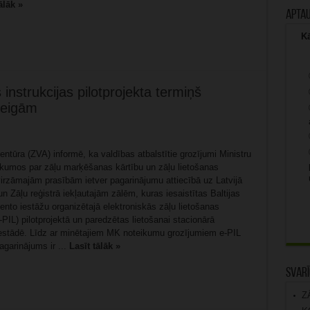
ālāk »
Apta
Kā
 instrukcijas pilotprojekta termiņš
beigām
entūra (ZVA) informē, ka valdības atbalstītie grozījumi Ministru
ikumos par zāļu marķēšanas kārtību un zāļu lietošanas
zvirzāmajām prasībām ietver pagarinājumu attiecībā uz Latvijā
un Zāļu reģistrā iekļautajām zālēm, kuras iesaistītas Baltijas
nto iestāžu organizētajā elektroniskās zāļu lietošanas
e-PIL) pilotprojektā un paredzētas lietošanai stacionārā
iestādē. Līdz ar minētajiem MK noteikumu grozījumiem e-PIL
pagarinājums ir ...
Lasīt tālāk »
Svarī
Z