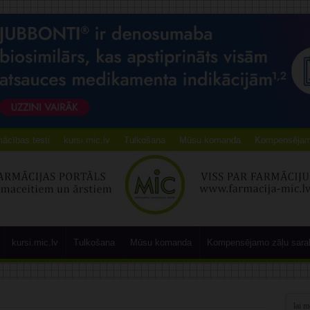
ācības testi
kursi.mic.lv
Tulkošana
Mūsu komanda
Kompensējamo
kursi.mic.lv
Tulkošana
Mūsu komanda
Kompensējamo zāļu sara