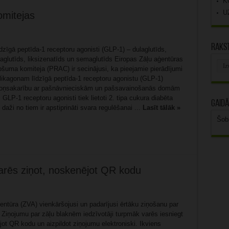
K
U
mitejas
Rakst
zīgā peptīda-1 receptoru agonisti (GLP-1) – dulaglutīds,
raglutīds, liksizenatīds un semaglutīds Eiropas Zāļu aģentūras
Rak
ošuma komiteja (PRAC) ir secinājusi, ka pieejamie pierādījumi
arhī
glikagonam līdzīgā peptīda-1 receptoru agonistu (GLP-1)
ēloņsakarību ar pašnāvnieciskām un pašsavainošanās domām
GLP-1 receptoru agonisti tiek lietoti 2. tipa cukura diabēta
Gaidā
 daži no tiem ir apstiprināti svara regulēšanai ...
Lasīt tālāk »
Šob
arēs ziņot, noskenējot QR kodu
entūra (ZVA) vienkāršojusi un padarījusi ērtāku ziņošanu par
 Ziņojumu par zāļu blaknēm iedzīvotāji turpmāk varēs iesniegt
ot QR kodu un aizpildot ziņojumu elektroniski. Ikviens