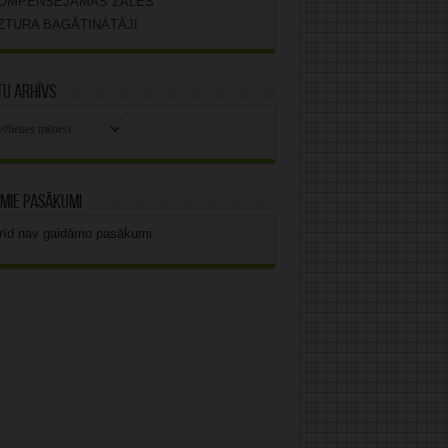
OMPENSĒJAMĀS ZĀLES
ZTURA BAGĀTINĀTĀJI
u arhīvs
stu
vs
mie pasākumi
rīd nav gaidāmo pasākumi.