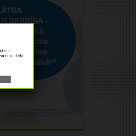
istiem.
vai nelietderīgi