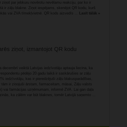
r ziņot par jebkuru novērotu nevēlamu reakciju, par ko ir
tā ir zāļu blakne. Ziņot iespējams, skenējot QR kodu, kurš
ekās vai ZVA tīmekļvietnē. QR kods aizvedīs ...
Lasīt tālāk »
rēs ziņot, izmantojot QR kodu
 decembrī veiktā Latvijas iedzīvotāju aptauja liecina, ka
spondentu pēdējo 20 gadu laikā ir saskārušies ar zāļu
% iedzīvotāju, kas ir pieredzējuši zāļu blakusparādības,
 tām ir ziņojuši ārstam, farmaceitam, māsai, Zāļu valsts
A) vai farmācijas uzņēmumam, informē ZVA. Lai gan daļa
zinās, ka zālēm var būt blaknes, tomēr Latvijā saņemto ...