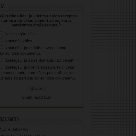
uja
 jūs rīkosities, ja klients uzrāda receptes
numuru un vēlas saņemt zāles, kuras
parakstītas citai personai?
Neizsniegšu zāles.
Izsniegšu zāles.
Izsniegšu, ja uzrādīs savu personu
apliecinošu dokumentu.
Izsniegšu, ja zāles domātas radiniekam.
Izsniegšu, ja klients nosauks tā cilvēka
personas kodu, kam zāles parakstītas, vai
uzrādīs šo personu apliecinošu dokumentu.
Skatīt rezultātus
gas saites
ĀĻU REĢISTRS