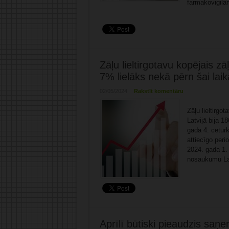
farmakovigilanc
Zāļu lieltirgotavu kopējais z
7% lielāks nekā pērn šai laik
02/05/2024
Rakstīt komentāru
Zāļu lieltirgo
Latvijā bija 1
gada 4. ceturk
attiecīgo peri
2024. gada 1. 
nosaukumu Latv
Aprīlī būtiski pieaudzis saņ