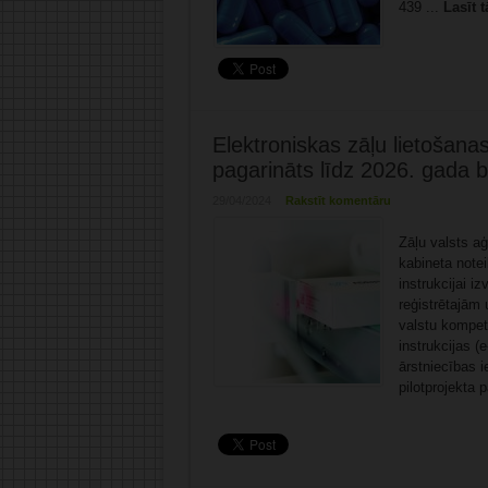
439 ...
Lasīt t
Elektroniskas zāļu lietošanas
pagarināts līdz 2026. gada 
29/04/2024
Rakstīt komentāru
Zāļu valsts aģ
kabineta note
instrukcijai i
reģistrētajām 
valstu kompete
instrukcijas (
ārstniecības 
pilotprojekta 