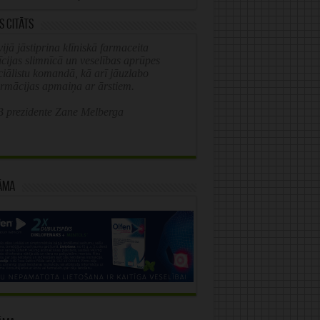
s citāts
ijā jāstiprina klīniskā farmaceita
īcijas slimnīcā un veselības aprūpes
ciālistu komandā, kā arī jāuzlabo
ormācijas apmaiņa ar ārstiem.
 prezidente Zane Melberga
āma