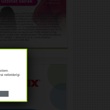
āma
istiem.
vai nelietderīgi