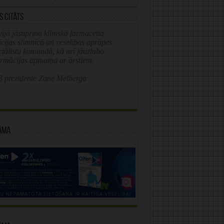
s citāts
ijā jāstiprina klīniskā farmaceita
īcijas slimnīcā un veselības aprūpes
ciālistu komandā, kā arī jāuzlabo
ormācijas apmaiņa ar ārstiem.
 prezidente Zane Melberga
āma