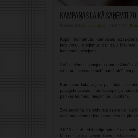
Kampaņas laikā saņemti 70 
Publicējis:
MIC Administrācija
04/06/2024
Raks
Kopš informatīvās kampaņas uzsākšanas
iedzīvotāju ziņojumus par zāļu blaknēm
iedzīvotāju ziņojums.
ZVA saņēmusi ziņojumus par dažādām zāļ
sirds un asinsvadu sistēmas ārstēšanai pa
Kampaņas laikā ziņots par tādām blaknēm 
paaugstināšanās, trombocitopēnija, sirdsd
panikas lēkmes, miegainība un citām.
ZVA atgādina, ka jebkurām zālēm var būt bl
gadījumā vienmēr ieteicams vērsties pie ār
SKDS veiktā iedzīvotāju aptaujā noskaidrot
tām neziņoja, jo viņiem licies, ka blaknes ne