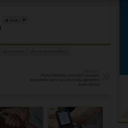
Patīk
ZĀĻU BLAKNES
ZĀĻU BLAKUSPARĀDĪBAS
Nākamais:
Ārstu biedrība: bērniem vasaras
nometnēs vairs nav jāuzrāda ģimenes
ārsta izziņa