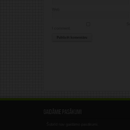
Web
Sa
I comment.
Alternative:
Gaidāmie pasākumi
Šobrīd nav gaidāmo pasākumi.