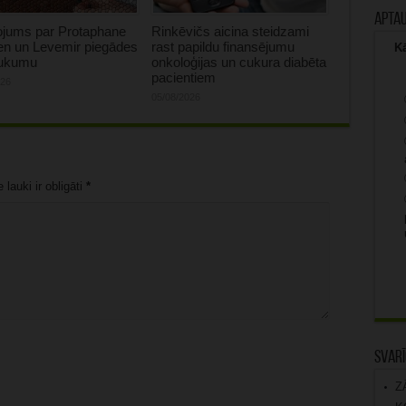
Apta
ojums par Protaphane
Rinkēvičs aicina steidzami
en un Levemir piegādes
rast papildu finansējumu
Kā
aukumu
onkoloģijas un cukura diabēta
pacientiem
026
05/08/2026
lauki ir obligāti
*
Svarī
Z