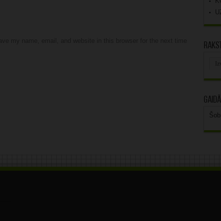
K
U
ve my name, email, and website in this browser for the next time
Rakst
Rak
arhī
Gaidā
Šob