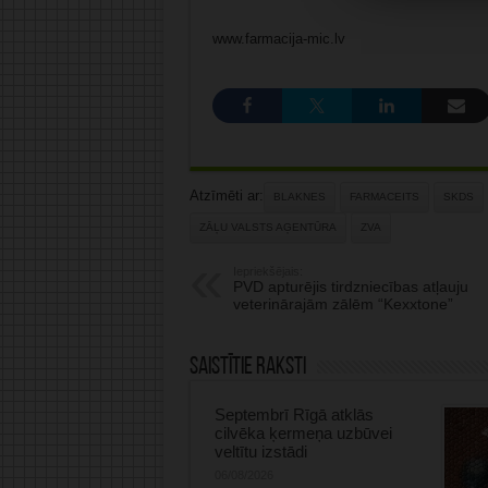
www.farmacija-mic.lv
Atzīmēti ar:
BLAKNES
FARMACEITS
SKDS
ZĀĻU VALSTS AĢENTŪRA
ZVA
Iepriekšējais:
PVD apturējis tirdzniecības atļauju
veterinārajām zālēm “Kexxtone”
Saistītie raksti
Septembrī Rīgā atklās
cilvēka ķermeņa uzbūvei
veltītu izstādi
06/08/2026