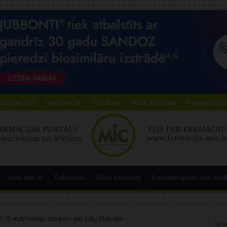
ācības testi
kursi.mic.lv
Tulkošana
Mūsu komanda
Kompensējamo
kursi.mic.lv
Tulkošana
Mūsu komanda
Kompensējamo zāļu sara
 70 iedzīvotāju ziņojumi par zāļu blaknēm