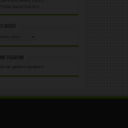
OMPENSĒJAMĀS ZĀLES
ZTURA BAGĀTINĀTĀJI
u arhīvs
stu
vs
mie pasākumi
rīd nav gaidāmo pasākumi.