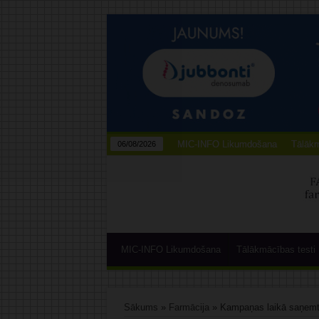
MIC-INFO Likumdošana
Tālākm
06/08/2026
MIC-INFO Likumdošana
Tālākmācības testi
Sākums
»
Farmācija
»
Kampaņas laikā saņemti