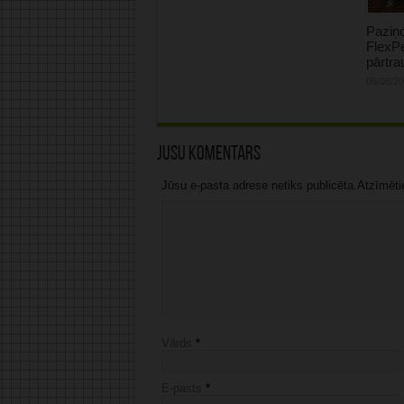
Paziņ
FlexP
pārtr
05/08/2
Jūsu komentārs
Jūsu e-pasta adrese netiks publicēta.Atzīmētie 
Vārds
*
E-pasts
*