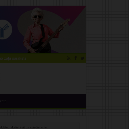
 zāļu saraksts
ksts