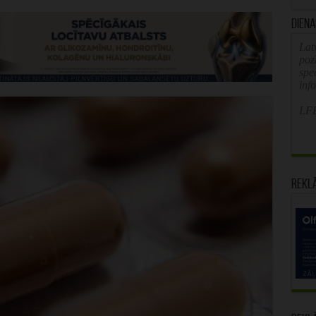
Diena
Latv
poz
spe
inf
LFB
Rekl