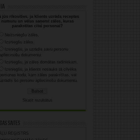
uja
 jūs rīkosities, ja klients uzrāda receptes
numuru un vēlas saņemt zāles, kuras
parakstītas citai personai?
Neizsniegšu zāles.
Izsniegšu zāles.
Izsniegšu, ja uzrādīs savu personu
apliecinošu dokumentu.
Izsniegšu, ja zāles domātas radiniekam.
Izsniegšu, ja klients nosauks tā cilvēka
personas kodu, kam zāles parakstītas, vai
uzrādīs šo personu apliecinošu dokumentu.
Skatīt rezultātus
gas saites
ĀĻU REĢISTRS