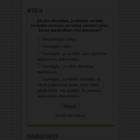
Aptauja
Kā jūs rīkosities, ja klients uzrāda
receptes numuru un vēlas saņemt zāles,
kuras parakstītas citai personai?
Neizsniegšu zāles.
Izsniegšu zāles.
Izsniegšu, ja uzrādīs savu personu
apliecinošu dokumentu.
Izsniegšu, ja zāles domātas
radiniekam.
Izsniegšu, ja klients nosauks tā
cilvēka personas kodu, kam zāles
parakstītas, vai uzrādīs šo personu
apliecinošu dokumentu.
Skatīt rezultātus
Svarīgas saites