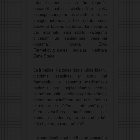
retas blaknes, un no tām turpmāk
pasargāt citus cilvēkus.Visi ZVA
iesniegtie ziņojumi tiek izvērtēti un tajos
sniegtā informācija tiek ņemta vērā,
apsverot tālākas darbības, lai novērstu
vai mazinātu zāļu radītu kaitējumu
cilvēkam un sabiedrības veselībai
kopumā,” norāda ZVA
Farmakovigilances nodaļas vadītāja
Zane Stade.
Ja ir bažas, ka zāles izraisījušas blakni,
vispirms jāsazinās ar ārstu vai
farmaceitu, lai saņemtu medicīnisku
padomu par nepieciešamo rīcību,
piemēram, zāļu lietošanas pārtraukšanu,
devas samazināšanu vai aizvietošanu
ar cita veida zālēm. Ļoti svarīgi par
šiem veselības traucējumiem, par
kuriem ir aizdomas, ka tie varētu būt
zāļu blakne, paziņot arī ZVA.
Lai iedrošinātu sabiedrību un veicinātu