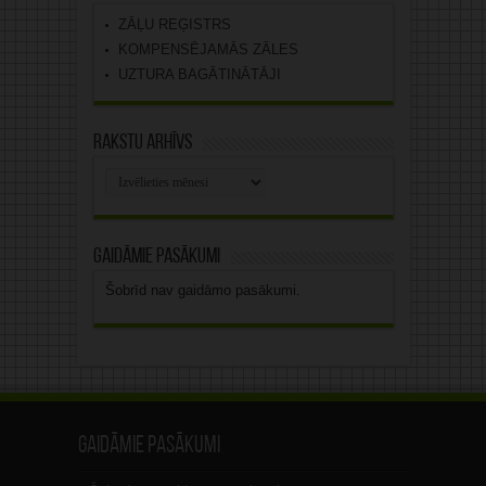
ZĀĻU REĢISTRS
KOMPENSĒJAMĀS ZĀLES
UZTURA BAGĀTINĀTĀJI
Rakstu arhīvs
Rakstu
arhīvs
Gaidāmie pasākumi
Šobrīd nav gaidāmo pasākumi.
Gaidāmie pasākumi