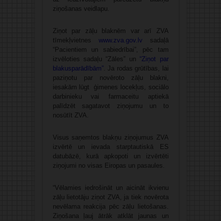
ziņošanas veidlapu.
Ziņot par zāļu blaknēm var arī ZVA
tīmekļvietnes
www.zva.gov.lv
sadaļā
“Pacientiem un sabiedrībai”, pēc tam
izvēloties sadaļu “Zāles” un
“Ziņot par
blakusparādībām”
. Ja rodas grūtības, lai
paziņotu par novēroto zāļu blakni,
iesakām lūgt ģimenes locekļus, sociālo
darbinieku vai farmaceitu aptiekā
palīdzēt sagatavot ziņojumu un to
nosūtīt ZVA.
Visus saņemtos blakņu ziņojumus ZVA
izvērtē un ievada starptautiskā ES
datubāzē, kurā apkopoti un izvērtēti
ziņojumi no visas Eiropas un pasaules.
“Vēlamies iedrošināt un aicināt ikvienu
zāļu lietotāju ziņot ZVA, ja tiek novērota
nevēlama reakcija pēc zāļu lietošanas.
Ziņošana ļauj ātrāk atklāt jaunas un