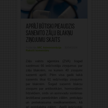
Aprīlī būtiski pieaudzis
saņemto zāļu blakņu
ziņojumu skaits
Publicējis:
MIC Administrācija
30/04/2024
Rakstīt komentāru
Zāļu valsts aģentūra (ZVA) šogad
saņēmusi 66 iedzīvotāju ziņojumus par
zāļu blaknēm, no kuriem 40 ziņojumi
saņemti aprīlī. Pērn visa gadā laikā
saņemts tikai 61 iedzīvotāju ziņojums
par blaknēm. Šogad saņemti blakņu
ziņojumi par antibiotikām, hormonāliem
līdzekļiem, sirds un asinsvadu sistēmas
ārstēšanai paredzētām zālēm, pretsāpju
un pretiekaisuma medikamentiem, kā
arī pretdiabēta zālēm. Aprīlī iedzīvotāji