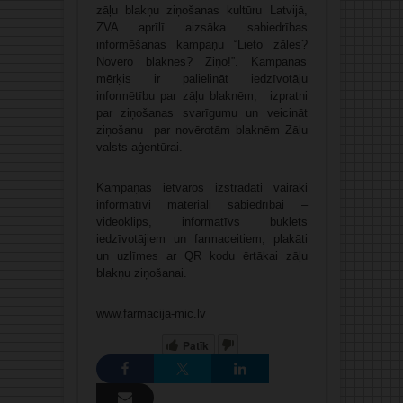
zāļu blakņu ziņošanas kultūru Latvijā,
ZVA aprīlī aizsāka sabiedrības
informēšanas kampaņu “Lieto zāles?
Novēro blaknes? Ziņo!”. Kampaņas
mērķis ir palielināt iedzīvotāju
informētību par zāļu blaknēm, izpratni
par ziņošanas svarīgumu un veicināt
ziņošanu par novērotām blaknēm Zāļu
valsts aģentūrai.
Kampaņas ietvaros izstrādāti vairāki
informatīvi materiāli sabiedrībai –
videoklips, informatīvs buklets
iedzīvotājiem un farmaceitiem, plakāti
un uzlīmes ar QR kodu ērtākai zāļu
blakņu ziņošanai.
www.farmacija-mic.lv
Patīk