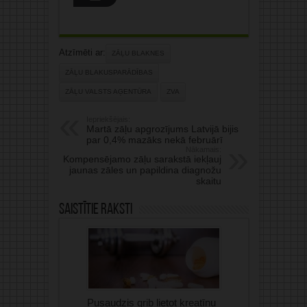
Atzīmēti ar:
ZĀĻU BLAKNES
ZĀĻU BLAKUSPARĀDĪBAS
ZĀĻU VALSTS AĢENTŪRA
ZVA
Iepriekšējais:
Martā zāļu apgrozījums Latvijā bijis
par 0,4% mazāks nekā februārī
Nākamais:
Kompensējamo zāļu sarakstā iekļauj
jaunas zāles un papildina diagnožu
skaitu
Saistītie raksti
Pusaudzis grib lietot kreatīnu