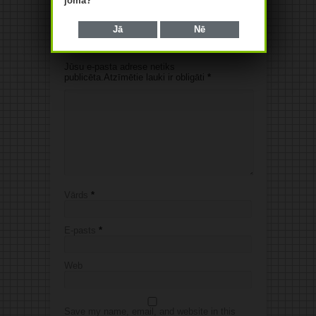
jomā?
Jā
Nē
Jūsu komentārs
Jūsu e-pasta adrese netiks
publicēta.Atzīmētie lauki ir obligāti
*
Vārds
*
E-pasts
*
Web
Save my name, email, and website in this