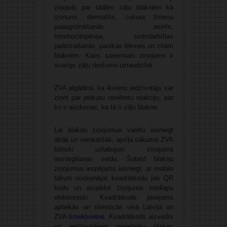
ziņojuši par tādām zāļu blaknēm kā
izsitumi, dermatīts, cukura līmeņa
paaugstināšanās asinīs,
trombocitopēnija, sirdsdarbības
paātrināšanās, panikas lēkmes un citām
blaknēm. Katrs saņemtais ziņojums ir
svarīgs zāļu drošuma uzraudzībā.
ZVA atgādina, ka ikviens iedzīvotājs var
ziņot par jebkuru novērotu reakciju, par
ko ir aizdomas, ka tā ir zāļu blakne.
Lai blakņu ziņojumus varētu iesniegt
ātrāk un vienkāršāk, aprīļa sākumā ZVA
būtiski uzlabojusi ziņojuma
iesniegšanas veidu. Šobrīd blakņu
ziņojumus iespējams iesniegt, ar mobilo
tālruni noskenējot kvadrātkodu jeb QR
kodu un aizpildot ziņojuma veidlapu
elektroniski. Kvadrātkods pieejams
aptiekās un slimnīcās visā Latvijā un
ZVA
tīmekļvietnē
.
Kvadrātkods aizvedīs
uz iedzīvotājiem paredzētu blakņu