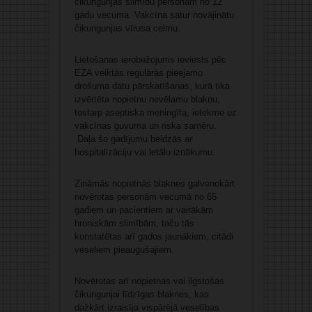
čikungunjas slimību personām no 12
gadu vecuma. Vakcīna satur novājinātu
čikungunjas vīrusa celmu.
Lietošanas ierobežojums ieviests pēc
EZA veiktās regulārās pieejamo
drošuma datu pārskatīšanas, kurā tika
izvērtēta nopietnu nevēlamu blakņu,
tostarp aseptiska meningīta, ietekme uz
vakcīnas guvuma un riska samēru.
Daļa šo gadījumu beidzās ar
hospitalizāciju vai letālu iznākumu.
Zināmās nopietnās blaknes galvenokārt
novērotas personām vecumā no 65
gadiem un pacientiem ar vairākām
hroniskām slimībām, taču tās
konstatētas arī gados jaunākiem, citādi
veseliem pieaugušajiem.
Novērotas arī nopietnas vai ilgstošas
čikungunjai līdzīgas blaknes, kas
dažkārt izraisīja vispārējā veselības