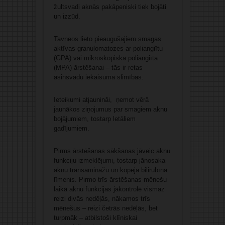
žultsvadi aknās pakāpeniski tiek bojāti
un izzūd.
Tavneos lieto pieaugušajiem smagas
aktīvas granulomatozes ar poliangiītu
(GPA) vai mikroskopiskā poliangiīta
(MPA) ārstēšanai – tās ir retas
asinsvadu iekaisuma slimības.
Ieteikumi atjaunināi, ņemot vērā
jaunākos ziņojumus par smagiem aknu
bojājumiem, tostarp letāliem
gadījumiem.
Pirms ārstēšanas sākšanas jāveic aknu
funkciju izmeklējumi, tostarp jānosaka
aknu transamināžu un kopējā bilirubīna
līmenis. Pirmo trīs ārstēšanas mēnešu
laikā aknu funkcijas jākontrolē vismaz
reizi divās nedēļās, nākamos trīs
mēnešus – reizi četrās nedēļās, bet
turpmāk – atbilstoši klīniskai