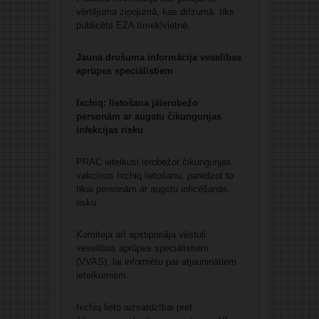
vērtējuma ziņojumā, kas drīzumā tiks
publicēts EZA tīmekļvietnē.
Jauna drošuma informācija veselības
aprūpes speciālistiem
Ixchiq: lietošana jāierobežo
personām ar augstu čikungunjas
infekcijas risku
PRAC ieteikusi ierobežot čikungunjas
vakcīnas Ixchiq lietošanu, paredzot to
tikai personām ar augstu inficēšanās
risku.
Komiteja arī apstiprināja vēstuli
veselības aprūpes speciālistiem
(VVAS), lai informētu par atjauninātiem
ieteikumiem.
Ixchiq lieto aizsardzībai pret