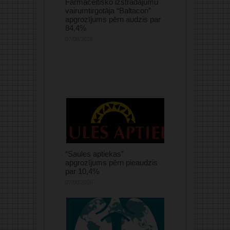
Farmaceitisko izstrādājumu
vairumtirgotāja “Baltacon”
apgrozījums pērn audzis par
84,4%
07/08/2026
“Saules aptiekas”
apgrozījums pērn pieaudzis
par 10,4%
07/08/2026