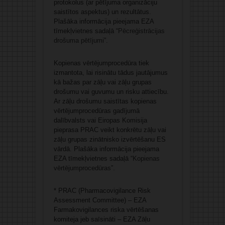
protokolus (ar pētījuma organizāciju
saistītos aspektus) un rezultātus.
Plašāka informācija pieejama EZA
tīmekļvietnes sadaļā “
Pēcreģistrācijas
drošuma pētījumi
”.
Kopienas vērtējumprocedūra tiek
izmantota, lai risinātu tādus jautājumus
kā bažas par zāļu vai zāļu grupas
drošumu vai guvumu un risku attiecību.
Ar zāļu drošumu saistītas kopienas
vērtējumprocedūras gadījumā
dalībvalsts vai Eiropas Komisija
pieprasa PRAC veikt konkrētu zāļu vai
zāļu grupas zinātnisko izvērtēšanu ES
vārdā. Plašāka informācija pieejama
EZA tīmekļvietnes sadaļā “
Kopienas
vērtējumprocedūras
”.
* PRAC (Pharmacovigilance Risk
Assessment Committee) – EZA
Farmakovigilances riska vērtēšanas
komiteja jeb saīsināti – EZA Zāļu