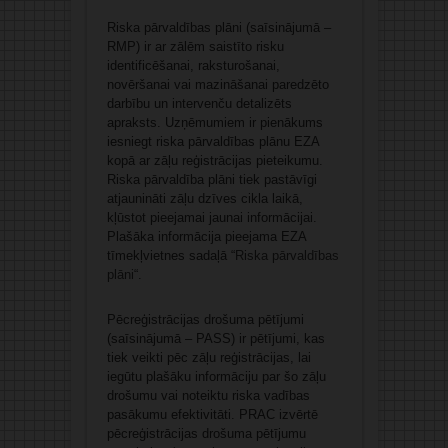
Riska pārvaldības plāni (saīsinājumā –
RMP) ir ar zālēm saistīto risku
identificēšanai, raksturošanai,
novēršanai vai mazināšanai paredzēto
darbību un intervenču detalizēts
apraksts. Uzņēmumiem ir pienākums
iesniegt riska pārvaldības plānu EZA
kopā ar zāļu reģistrācijas pieteikumu.
Riska pārvaldība plāni tiek pastāvīgi
atjaunināti zāļu dzīves cikla laikā,
kļūstot pieejamai jaunai informācijai.
Plašāka informācija pieejama EZA
tīmekļvietnes sadaļā “
Riska pārvaldības
plāni
“.
Pēcreģistrācijas drošuma pētījumi
(saīsinājumā – PASS) ir pētījumi, kas
tiek veikti pēc zāļu reģistrācijas, lai
iegūtu plašāku informāciju par šo zāļu
drošumu vai noteiktu riska vadības
pasākumu efektivitāti. PRAC izvērtē
pēcreģistrācijas drošuma pētījumu