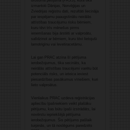
drošuma pētījuma (PASS), kurā tika
izmantoti Dānijas, Norvēģijas un
Zviedrijas reģistru dati, rezultāti liecināja
par iespējamu paaugstinātu neirālās
attīstības traucējumu risku bērniem,
kuru tēvi trīs mēnešus pirms
ieņemšanas bija ārstēti ar valproātu,
salīdzinot ar bērniem, kuru tēvi lietojuši
lamotrigīnu vai levetiracetāmu.
Lai gan PRAC atzina šī pētījuma
ierobežojumus, tika secināts, ka
neirālās attīstības traucējumi varētu būt
potenciāls risks, un ieteica ieviest
piesardzības pasākumus vīriešiem, kuri
lieto valproātus.
Vienlaikus PRAC uzdeva reģistrācijas
apliecību īpašniekiem veikt plašāku
pētījumu, kas būtu īpaši izstrādāts, lai
novērstu iepriekšējā pētījuma
ierobežojumus. Šis pētījums pašlaik
turpinās, un tā noslēgums paredzēts