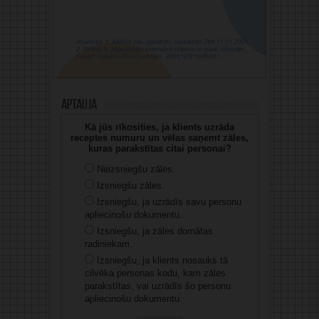
Aptauja
Kā jūs rīkosities, ja klients uzrāda
receptes numuru un vēlas saņemt zāles,
kuras parakstītas citai personai?
Neizsniegšu zāles.
Izsniegšu zāles.
Izsniegšu, ja uzrādīs savu personu
apliecinošu dokumentu.
Izsniegšu, ja zāles domātas
radiniekam.
Izsniegšu, ja klients nosauks tā
cilvēka personas kodu, kam zāles
parakstītas, vai uzrādīs šo personu
apliecinošu dokumentu.