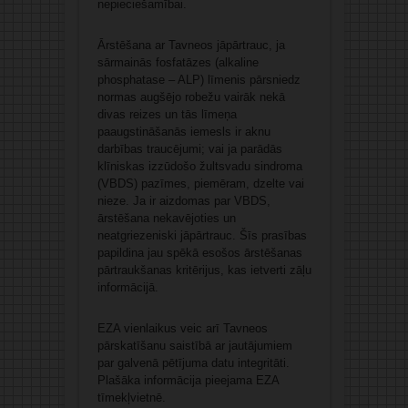
nepieciešamībai.
Ārstēšana ar Tavneos jāpārtrauc, ja
sārmainās fosfatāzes (alkaline
phosphatase – ALP) līmenis pārsniedz
normas augšējo robežu vairāk nekā
divas reizes un tās līmeņa
paaugstināšanās iemesls ir aknu
darbības traucējumi; vai ja parādās
klīniskas izzūdošo žultsvadu sindroma
(VBDS) pazīmes, piemēram, dzelte vai
nieze. Ja ir aizdomas par VBDS,
ārstēšana nekavējoties un
neatgriezeniski jāpārtrauc. Šīs prasības
papildina jau spēkā esošos ārstēšanas
pārtraukšanas kritērijus, kas ietverti zāļu
informācijā.
EZA vienlaikus veic arī Tavneos
pārskatīšanu saistībā ar jautājumiem
par galvenā pētījuma datu integritāti.
Plašāka informācija pieejama EZA
tīmekļvietnē.