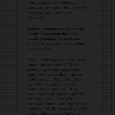
Ixchiq drošums tiek nepārtraukti
uzraudzīts, un ieteikumi tiks atjaunināti,
ja būs pieejama jauna būtiska
informācija.
Tavneos (avakopāns): aknu funkciju
pastiprinātas uzraudzības prasības
un zāļu lietošanas pārtraukšanas
kritēriji, lai mazinātu nopietna aknu
bojājuma risku
PRAC ir apstiprinājusi vēstuli veselības
aprūpes speciālistiem (VVAS), lai
informētu par ieteikumiem pastiprināt
aknu funkciju uzraudzību un precizēt
ārstēšanas pārtraukšanas kritērijus
pacientiem, kuri saņem Tavneos
(avakopānu), tādējādi mazinot zāļu
izraisīta aknu bojājuma (drug-induced
liver injury – DILI) un izzūdošo
žultsvadu sindroma (vanishing bile duct
syndrome – VBDS) zināmo risku. VBDS
ir reta slimība, kuras gadījumā sīkie