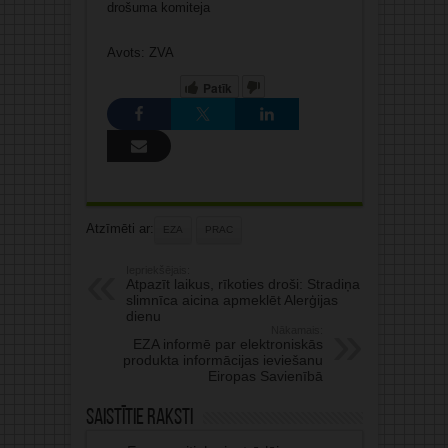
drošuma komiteja
Avots: ZVA
Patīk
Atzīmēti ar:
EZA
PRAC
Iepriekšējais:
Atpazīt laikus, rīkoties droši: Stradiņa
slimnīca aicina apmeklēt Alerģijas
dienu
Nākamais:
EZA informē par elektroniskās
produkta informācijas ieviešanu
Eiropas Savienībā
Saistītie raksti