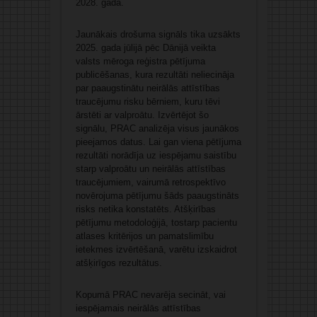
2028. gadā.
Jaunākais drošuma signāls tika uzsākts
2025. gada jūlijā pēc Dānijā veikta
valsts mēroga reģistra pētījuma
publicēšanas, kura rezultāti neliecināja
par paaugstinātu neirālās attīstības
traucējumu risku bērniem, kuru tēvi
ārstēti ar valproātu. Izvērtējot šo
signālu, PRAC analizēja visus jaunākos
pieejamos datus. Lai gan viena pētījuma
rezultāti norādīja uz iespējamu saistību
starp valproātu un neirālās attīstības
traucējumiem, vairumā retrospektīvo
novērojuma pētījumu šāds paaugstināts
risks netika konstatēts. Atšķirības
pētījumu metodoloģijā, tostarp pacientu
atlases kritērijos un pamatslimību
ietekmes izvērtēšanā, varētu izskaidrot
atšķirīgos rezultātus.
Kopumā PRAC nevarēja secināt, vai
iespējamais neirālās attīstības