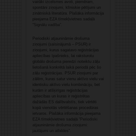
vairāki izcelsmes avoti, piemēram,
spontāni ziņojumi, klīniskie pētījumi un
zinātniskā literatūra. Plašāka informācija
pieejama EZA tīmekļvietnes sadaļā
“
Signālu vadība
”.
Periodiski atjaunināmie drošuma
ziņojumi (saīsinājumā – PSUR) ir
ziņojumi, kurus sagatavo reģistrācijas
apliecības īpašnieks, lai raksturotu
globālo drošuma pieredzi noteiktu zāļu
lietošanā konkrētā laikā periodā pēc šo
zāļu reģistrācijas. PSUR ziņojumi par
zālēm, kuras satur vienu aktīvo vielu vai
identisku aktīvo vielu kombināciju, bet
kurām ir atšķirīgas reģistrācijas
apliecības un kuras ir reģistrētas
dažādās ES dalībvalstīs, tiek vērtēti
kopā vienotās vērtēšanas procedūras
ietvaros. Plašāka informācija pieejama
EZA tīmekļvietnes sadaļā “
Periodiski
atjaunināmie drošuma ziņojumi:
jautājumi un atbildes
”.