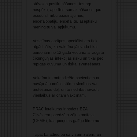
stāvokļa pasliktināšanos, tostarp
nespēku, apetītes samazināšanos, jau
esošu slimību paasinājumus,
encefalopātiju, encefalītu, aseptisku
meningītu vai apjukumu.
Veselības aprūpes speciālistiem tiek
atgādināts, ka vakcīna jāievada tikai
personām no 12 gadu vecuma ar augstu
čikungunjas infekcijas risku un tikai pēc
rūpīgas guvuma un riska izvērtēšanas.
Vakcīna ir kontrindicēta pacientiem ar
novājinātu imūnsistēmu slimības vai
ārstēšanas dēļ, un to nedrīkst ievadīt
vienlaikus ar citām vakcīnām.
PRAC ieteikums ir nodots EZA
Cilvēkiem paredzēto zāļu komitejai
(CHMP), kas pieņems galīgo lēmumu.
Tāpat kā attiecībā uz visām zālēm, arī