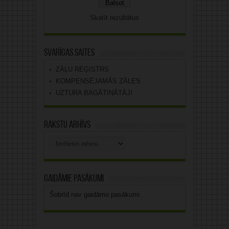
Skatīt rezultātus
Svarīgas saites
ZĀĻU REĢISTRS
KOMPENSĒJAMĀS ZĀLES
UZTURA BAGĀTINĀTĀJI
Rakstu arhīvs
Rakstu
arhīvs
Gaidāmie pasākumi
Šobrīd nav gaidāmo pasākumi.