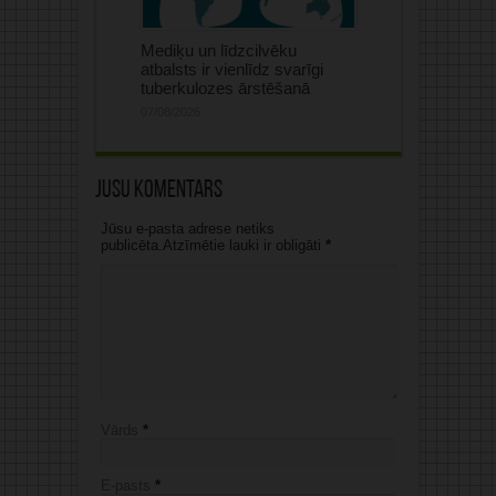
Mediķu un līdzcilvēku
atbalsts ir vienlīdz svarīgi
tuberkulozes ārstēšanā
07/08/2026
Jūsu komentārs
Jūsu e-pasta adrese netiks
publicēta.Atzīmētie lauki ir obligāti
*
Vārds
*
E-pasts
*