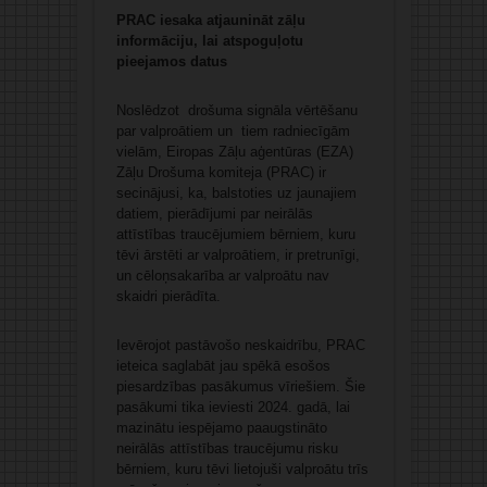
PRAC iesaka atjaunināt zāļu
informāciju, lai atspoguļotu
pieejamos datus
Noslēdzot drošuma signāla vērtēšanu
par valproātiem un tiem radniecīgām
vielām, Eiropas Zāļu aģentūras (EZA)
Zāļu Drošuma komiteja (PRAC) ir
secinājusi, ka, balstoties uz jaunajiem
datiem, pierādījumi par neirālās
attīstības traucējumiem bērniem, kuru
tēvi ārstēti ar valproātiem, ir pretrunīgi,
un cēloņsakarība ar valproātu nav
skaidri pierādīta.
Ievērojot pastāvošo neskaidrību, PRAC
ieteica saglabāt jau spēkā esošos
piesardzības pasākumus vīriešiem. Šie
pasākumi tika ieviesti 2024. gadā, lai
mazinātu iespējamo paaugstināto
neirālās attīstības traucējumu risku
bērniem, kuru tēvi lietojuši valproātu trīs