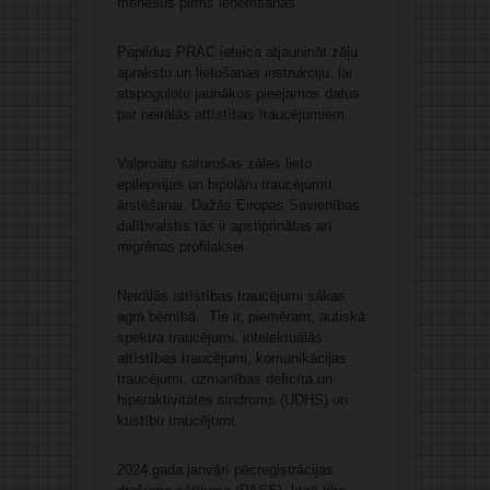
mēnešus pirms ieņemšanas.
Papildus PRAC ieteica atjaunināt zāļu
aprakstu un lietošanas instrukciju, lai
atspoguļotu jaunākos pieejamos datus
par neirālās attīstības traucējumiem.
Valproātu saturošas zāles lieto
epilepsijas un bipolāru traucējumu
ārstēšanai. Dažās Eiropas Savienības
dalībvalstīs tās ir apstiprinātas arī
migrēnas profilaksei.
Neirālās attīstības traucējumi sākas
agrā bērnībā. Tie ir, piemēram, autiskā
spektra traucējumi, intelektuālās
attīstības traucējumi, komunikācijas
traucējumi, uzmanības deficīta un
hiperaktivitātes sindroms (UDHS) un
kustību traucējumi.
2024.gada janvārī pēcreģistrācijas