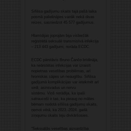
Sifilisa gadījumu skaits tajā pašā laika
posmā palielinājies vairāk nekā divas
reizes, sasniedzot 45 577 gadījumus.
Hlamīdijas joprojām bija visbiežāk
reģistrētā seksuāli transmisīvā infekcija
– 213 443 gadījumi, norāda ECDC.
ECDC pārstāvis Bruno Čančo brīdināja,
ka neārstētas infekcijas var izraisīt
nopietnas veselības problēmas, arī
hroniskas sāpes un neauglību. Sifilisa
gadījumā komplikācijas var ietekmēt arī
sirdi, asinsvadus un nervu
sistēmu. Viņš norādīja, ka īpaši
satraucoši ir tas, ka pieaug no mātes
bērnam nodotā sifilisa gadījumu skaits,
ņemot vērā, ka 2023.-2024. gadā
ziņojumu skaits teju divkāršosies.
“Seksuālās veselības aizsardzība