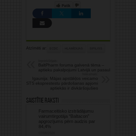
Patīk
Atzīmēti ar:
ECDC
HLAMĪDIJAS
SIFILISS
Iepriekšējais:
BaltPharm foruma galvenā tēma –
aptieku pakalpojumi Latvijā un pasaulē
Nākamais:
Igaunija: Mājas apstākļos veicamo
STS eksprestestu pārdošanas apjomi
aptiekās ir divkāršojušies
Saistītie raksti
Farmaceitisko izstrādājumu
vairumtirgotāja “Baltacon”
apgrozījums pērn audzis par
84,4%
07/08/2026