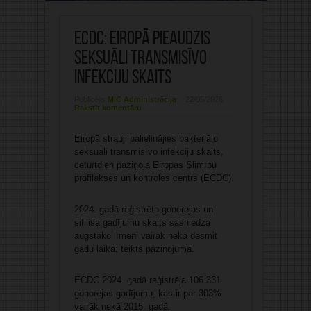
ECDC: Eiropā pieaudzis
seksuāli transmisīvo
infekciju skaits
Publicējis:
MIC Administrācija
22/05/2026
Rakstīt komentāru
Eiropā strauji palielinājies bakteriālo
seksuāli transmisīvo infekciju skaits,
ceturtdien paziņoja Eiropas Slimību
profilakses un kontroles centrs (ECDC).
2024. gadā reģistrēto gonorejas un
sifilisa gadījumu skaits sasniedza
augstāko līmeni vairāk nekā desmit
gadu laikā, teikts paziņojumā.
ECDC 2024. gadā reģistrēja 106 331
gonorejas gadījumu, kas ir par 303%
vairāk nekā 2015. gadā.