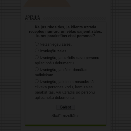
Aptauja
Kā jūs rīkosities, ja klients uzrāda
receptes numuru un vēlas saņemt zāles,
kuras parakstītas citai personai?
Neizsniegšu zāles.
Izsniegšu zāles.
Izsniegšu, ja uzrādīs savu personu
apliecinošu dokumentu.
Izsniegšu, ja zāles domātas
radiniekam.
Izsniegšu, ja klients nosauks tā
cilvēka personas kodu, kam zāles
parakstītas, vai uzrādīs šo personu
apliecinošu dokumentu.
Skatīt rezultātus