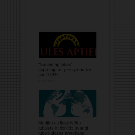
“Saules aptiekas”
apgrozījums pērn pieaudzis
par 10,4%
07/08/2026
Mediķu un līdzcilvēku
atbalsts ir vienlīdz svarīgi
tuberkulozes ārstēšanā