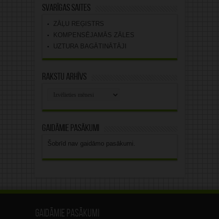
Svarīgas saites
ZĀĻU REĢISTRS
KOMPENSĒJAMĀS ZĀLES
UZTURA BAGĀTINĀTĀJI
Rakstu arhīvs
Rakstu
arhīvs
Gaidāmie pasākumi
Šobrīd nav gaidāmo pasākumi.
Gaidāmie pasākumi