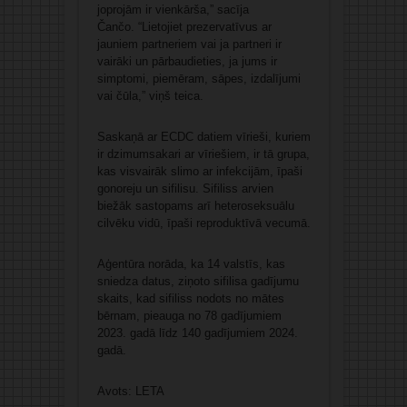
joprojām ir vienkārša,” sacīja
Čančo. “Lietojiet prezervatīvus ar
jauniem partneriem vai ja partneri ir
vairāki un pārbaudieties, ja jums ir
simptomi, piemēram, sāpes, izdalījumi
vai čūla,” viņš teica.
Saskaņā ar ECDC datiem vīrieši, kuriem
ir dzimumsakari ar vīriešiem, ir tā grupa,
kas visvairāk slimo ar infekcijām, īpaši
gonoreju un sifilisu. Sifiliss arvien
biežāk sastopams arī heteroseksuālu
cilvēku vidū, īpaši reproduktīvā vecumā.
Aģentūra norāda, ka 14 valstīs, kas
sniedza datus, ziņoto sifilisa gadījumu
skaits, kad sifiliss nodots no mātes
bērnam, pieauga no 78 gadījumiem
2023. gadā līdz 140 gadījumiem 2024.
gadā.
Avots: LETA