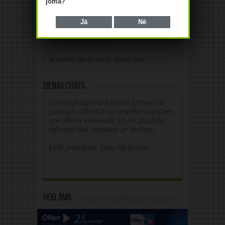
jomā?
Save my name, email, and website in this
browser for the next time I comment.
Jā
Nē
Alternative:
Dienas citāts
Latvijā jāstiprina klīniskā farmaceita
pozīcijas slimnīcā un veselības aprūpes
speciālistu komandā, kā arī jāuzlabo
informācijas apmaiņa ar ārstiem.
LFB prezidente Zane Melberga
Reklāma